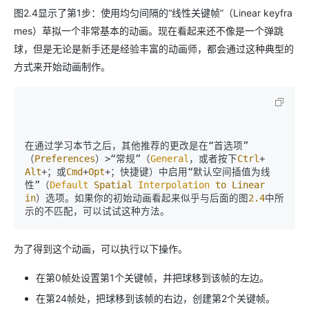
图2.4显示了第1步：使用均匀间隔的“线性关键帧”（Linear keyfra
mes）草拟一个非常基本的动画。现在看起来还不像是一个弹跳
球，但是无论是新手还是经验丰富的动画师，都会通过这种典型的
方式来开始动画制作。
在通过学习本节之后，其他推荐的更改是在“首选项”
（
Preferences
）
>
“常规”（
General
，或者按下
Ctrl
+
Alt
+
；或
Cmd
+
Opt
+
；快捷键）中启用“默认空间插值为线
性”（
Default
Spatial
Interpolation
to
Linear
in
）选项。如果你的初始动画看起来似乎与后面的图
2.4
中所
为了得到这个动画，可以执行以下操作。
在第0帧处设置第1个关键帧，并把球移到该帧的左边。
在第24帧处，把球移到该帧的右边，创建第2个关键帧。