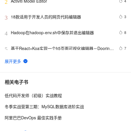
Activiti Model Editor
4
2
18款适用于开发人员的网页代码编辑器
3
3
Hadoop在hadoop-env.sh中保存并退出编辑器
8
4
基于React+Koa实现一个h5页面可视化编辑器－Dooring 
7
5
| 🏆 技术专题第三期征文
vim编辑器的使用
4
6
实例 centos8 系统通过 snaps 安装markdown编辑器 
6
7
相关电子书
typora 
低代码开发师（初级）实战教程
来，教你开发一款图形编辑器
4
8
冬季实战营第三期：MySQL数据库进阶实战
如何配置 Sublime Text4为 C++ 编辑器
6
9
阿里巴巴DevOps 最佳实践手册
Linux_服务器_04_vim编辑器的使用
1
10