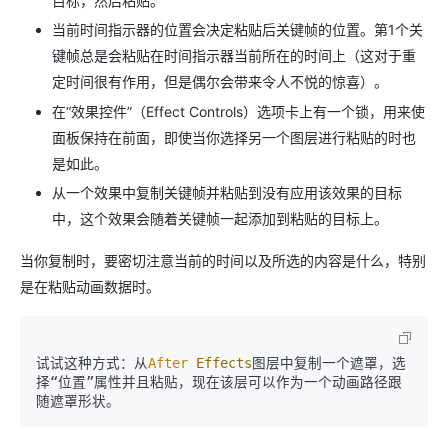
目标，然后粘贴。
当前时间指示器的位置会决定粘贴后关键帧的位置。第1个关
键帧总是会粘贴在时间指示器当前所在的时间上（这对于重
定时间很有作用，但是偶尔会带来令人不悦的惊喜）。
在“效果控件”（Effect Controls）选项卡上有一个锁，用来使
面板保持在前面，即使当你选择另一个图层进行粘贴的时也
是如此。
从一个效果中复制关键帧并粘贴到没有应用该效果的目标
中，这个效果会随着关键帧一起添加到粘贴的目标上。
当你复制时，要密切注意当前的时间以及所选的内容是什么，特别
是在粘贴动画数据时。
试试这种方式：从
After
Effects
图层中复制一个遮罩，选
择“位置”属性并且粘贴，现在该层可以作为一个动画路径跟