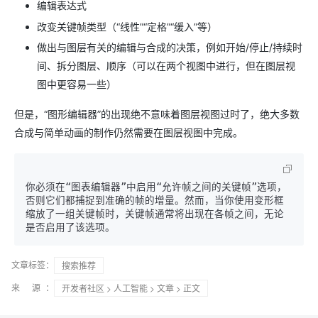
编辑表达式
改变关键帧类型（“线性”“定格”“缓入”等）
做出与图层有关的编辑与合成的决策，例如开始/停止/持续时
间、拆分图层、顺序（可以在两个视图中进行，但在图层视
图中更容易一些）
但是，“图形编辑器”的出现绝不意味着图层视图过时了，绝大多数
合成与简单动画的制作仍然需要在图层视图中完成。
你必须在“图表编辑器”中启用“允许帧之间的关键帧”选项，
否则它们都捕捉到准确的帧的增量。然而，当你使用变形框
缩放了一组关键帧时，关键帧通常将出现在各帧之间，无论
文章标签：
搜索推荐
来 源：
开发者社区
>
人工智能
>
文章
> 正文