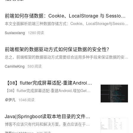
前端如何存储数据：Cookie、LocalStorage 与 SessionStorage 全面解析
本文全面解析前端三种数据存储方式：Cookie、LocalStorage与SessionStorage。涵盖其定义、使用方法、生命周期、优缺点及典型应用场景，帮助开发者根据登录状态、用户偏好、会话控制等需求，选择合适的存储方案，提升Web应用的性能与安全性。（238字）
Suxiaoxiang
1280
前端框架的数据驱动方式如何保证数据的安全性？
总之，前端框架的数据驱动方式需要综合运用多种手段来保证数据的安全性。从传输、存储、访问控制到防范攻击等各个方面进行全面考虑和实施，以确保用户数据的安全可靠。同时，不断加强安全管理和技术创新，以应对不断变化的安全挑战。
CamilleKing
593
【08】flutter完成屏幕适配-重建Android,增加GetX路由,屏幕适配,基础导航栏-多版本SDK以及gradle造成的关于fvm的使用（flutter version manage）-卓伊凡换人优雅草Alex-开发完整的社交APP-前端客户端开发+数据联调|以优雅草商业项目为例做开发-flutter开发-全流程-商业应用级实战开发-优雅草Alex
【08】flutter完成屏幕适配-重建Android,增加GetX路由,屏幕适配,基础导航栏-多版本SDK以及gradle造成的关于fvm的使用（flutter version manage）-卓伊凡换人优雅草Alex-开发完整的社交APP-前端客户端开发+数据联调|以优雅草商业项目为例做开发-flutter开发-全流程-商业应用级实战开发-优雅草Alex
卓伊凡
1046
Java||Springboot读取本地目录的文件和文件结构，读取服务器文档目录数据供前端渲染的API实现
博客不应该只有代码和解决方案，重点应该在于给出解决方案的同时分享思维模式，只有思维才能可持续地解决问题，只有思维才是真正值得学习和分享的核心要素。如果这篇博客能给您带来一点帮助，麻烦您点个赞支持一下，还可以收藏起来以备不时之需，有疑问和错误欢迎在评论区指出~