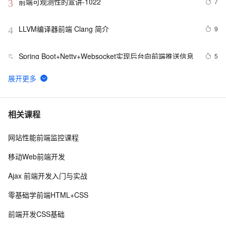
前端可观测性的宣讲-1022
7
3
LLVM编译器前端 Clang 简介
9
4
Spring Boot+Netty+Websocket实现后台向前端推送信息
5
5
2022 前端包管理方案-pnpm 和 corepack
2
6
《智能前端技术与实践》——第 2 章 前端开发基础 ——
6
7
相关课程
2.2 HTML基础——2.2.1    HTML 文档基本结构（中）
网站性能前端监控课程
而桌面app向来是web前端开发开发人员下意识的避开方
2
8
移动Web前端开发
前端组件之Bootstrap与Ant design of Vue
8
9
Ajax 前端开发入门与实战
前后端分离，如何在前端项目中动态插入后端API基地
3
10
零基础学前端HTML+CSS
址？（in docker）
前端开发CSS基础