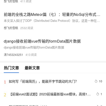
想飞的雪糕
411
前端的全栈之路Meteor篇（七）：轻量的NoSql分布式数据协议同步协议DDP深度剖析
本文深入探讨了DDP（Distributed Data Protocol）协议，这是一种在Meteor框架中广泛使用的发布/订阅协议，支持实时数据同步。文章详细介绍了DDP的主要特点、消息类型、协议流程及其在Meteor中的应用，包括实时数据同步、用户界面响应、分布式计算、多客户端协作和离线支持等。通过学习DDP，开发者可以构建响应迅速、适应性强的现代Web应用。
想飞的雪糕
2532
django接收前端vue传输的formData图片数据
django接收前端vue传输的formData图片数据
涛7453243251
413
热门文章
最新文章
如何写「前端简历」，能敲开字节跳动的大门？
10
1
【前端vue2面试题】2023前端最新版vue模块，高频17
1
2
问(上)