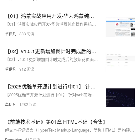
【01】鸿蒙实战应用开发-华为鸿蒙纯血操作系统Harmony OS NEXT-项目开发实战-优雅草卓伊凡拟开发一个一站式家政服务平台-前期筹备-暂定取名斑马家政软件系统-本项目前端开源-服务端采用优雅草蜻蜓Z系统-搭配ruoyi框架admin后台-全过程实战项目分享-从零开发到上线
【01】鸿蒙实战应用开发-华为鸿蒙纯血操作系统Harmony OS NEXT-项目开发实战-优雅草卓伊凡拟开发一个一站式家政服务平台-前期筹备-暂定取名斑马家政软件系统-本项目前端开源-服务端采用优雅草蜻蜓Z系统-搭配ruoyi框架admin后台-全过程实战项目分享-从零开发到上线
卓伊凡
883
【02】v1.0.1更新增加倒计时完成后的放烟花页面-优化播放器-优化结构目录-蛇年新年快乐倒计时领取礼物放烟花html代码优雅草科技央千澈写采用html5+div+CSS+JavaScript-优雅草卓伊凡-做一条关于新年的代码分享给你们-为了C站的分拼一下子
【02】v1.0.1更新增加倒计时完成后的放烟花页面-优化播放器-优化结构目录-蛇年新年快乐倒计时领取礼物放烟花html代码优雅草科技央千澈写采用html5+div+CSS+JavaScript-优雅草卓伊凡-做一条关于新年的代码分享给你们-为了C站的分拼一下子
卓伊凡
912
【2025优雅草开源计划进行中01】-针对web前端开发初学者使用-优雅草科技官网-纯静态页面html+css+JavaScript可直接下载使用-开源-首页为优雅草吴银满工程师原创-优雅草卓伊凡发布
【2025优雅草开源计划进行中01】-针对web前端开发初学者使用-优雅草科技官网-纯静态页面html+css+JavaScript可直接下载使用-开源-首页为优雅草吴银满工程师原创-优雅草卓伊凡发布
卓伊凡
1282
《前端技术基础》第01章 HTML基础【合集】
超文本标记语言（HyperText Markup Language，简称 HTML）是构建网页结构的基础标记语言。它与 CSS、JavaScript 协同，负责搭建网页“骨架”，用标签组织内容，像标题、段落、图片等元素，通过起始与结束标签（部分可单用，如`<img>`）界定层级与布局，将信息有序整合。标签含特定语义，向浏览器传达展示方式，为网页准确呈现及后续美化、交互筑牢根基。
RossyYan
617