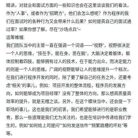
精讲，对就业和面试方面的一些知识也会在这里谈谈我们的看法，
作为“人事”，或者作为“招聘方”，他们会怎么想呢？作为程序的我
们在面试时的各种行为又会带来什么后果？如何提高自己的面试通
过率？如果你想了解，尽在“沙场点兵”~
运筹帷幄.
我们团队当中的主管一直在强调一个词语——“视野”，视野很决定
一个人的思维，“技在手，能在身，思在脑”，大脑决定着躯体，躯
体控制着四肢，能够拥有过人的技术，在于能力出众，而决定能力
的则是一个人的思维。广阔的视野能够让人的思维提升一个档次，
在我们进行程序开发的同时，除了要了解自己的任务之外，还要考
虑“相关”的事儿，例如：项目开发的整体流程，程序员的发展方
向，如何能够成为项目经理？没有了整体的方向，那么想高质量高
效率的提升，就是无稽之谈。另外，在这个模块当中，还会提一下
职场的事儿，这也是我们的初衷，我们希望能够进行的是职业教
育，那么一些道理是我们尤为关注的，也是在培训中传递给我们学
生的，例如“如何给上司提问”“如何发送信件”“频繁跳槽的坏处”等
等。