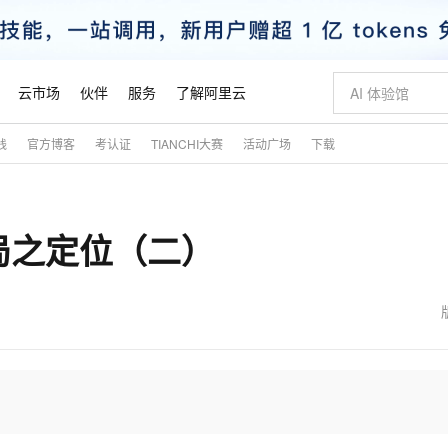
云市场
伙伴
服务
了解阿里云
践
官方博客
考认证
TIANCHI大赛
活动广场
下载
AI 特惠
数据与 API
成为产品伙伴
企业增值服务
最佳实践
价格计算器
AI 场景体
基础软件
产品伙伴合
阿里云认证
市场活动
配置报价
大模型
自助选配和估算价格
新方式
睿译宝，AI翻译排版一步到位
智启 AI 普惠权益
产品生态集成认证中心
企业支持计划
云上春晚
域名与网站
千问官方 MaaS 平台，为开发者和 Agent 而生，新用户赠送 1 亿 + tokens 额度
Qwen Aud
AI Coding
阿里云Maa
2026 阿里云
云服务器 E
为企业打
数据集
Windows
大模型认证
模型
NEW
NEW
局之定位（二）
交付可用成果
值低价云产品抢先购
上传文档即自动完成翻译和格式还原
至高享 1亿+免费 tokens，加速 Al 应用落地
提供智能易用的域名与建站服务
智能编程，一键
安全可靠、
产品生态伙伴
专家技术服务
云上奥运之旅
弹性计算合作
阿里云中企出
手机三要素
宝塔 Linux
全部认证
价格优势
有专属领域专家
GLM-5.2：长任务时代开源旗舰模型
阿里云 OPC 创新助力计划
千问大模型
即刻拥有 DeepS
AI 电商营销
对象存储 O
大模型
产品生态伙伴工作台
企业增值服务台
云栖战略参考
云存储合作计
云栖大会
身份实名认证
CentOS
训练营
推动算力普惠，释放技术红利
最高返9万
多领域专家智能体,一键组建 AI 虚拟交付团队
快速构建应用程序和网站，即刻迈出上云第一步
至高百万元 Token 补贴，加速一人公司成长
多元化、高性能、安全可靠的大模型服务
真正可用的 1M 上下文,一次完成代码全链路开发
轻松解锁专属 Dee
从图文生成到
云上的中国
数据库合作计
活动全景
短信
Docker
图片和
站式影视创作平台
Hermes Agent，打造自进化智能体
Token Plan 模型订阅计划
数字证书管理服务（原SSL证书）
5 分钟轻松部署
AI 广告创作
无影云电脑
企业成长
NEW
信息公告
看见新力量
云网络合作计
OCR 文字识别
JAVA
证享300元代金券
可视化编排打通从文字构思到成片全链路闭环
全托管，含MySQL、PostgreSQL、SQL Server、MariaDB多引擎
自主进化，持久记忆，越用越聪明
Qwen3.8-Max 首发尝鲜，限时加量 10 倍，夜间低至2折
实现全站HTTPS，呈现可信的WEB访问
图文、视频一
随时随地安
魔搭 Mode
Kimi-K3
HappyHors
NEW
loud
服务实践
官网公告
金融模力时刻
Salesforce O
版
发票查验
全能环境
Claude Code + GStack 打造工程团队
千问办公，限时限量积分加倍
Qoder
低代码高效构
AI 建站
短信服务
型
NEW
作计划
Kimi 最新旗舰模型，长程编程与推理利器
让文字生成流
计划
创新中心
魔搭 ModelSc
健康状态
理服务
让AI从“聊天伙伴”进化为能干活的“数字员工”
安装技能 GStack，拥有专属 AI 工程团队
你的AI工作搭子，覆盖日常办公高频场景
面向真实软件的智能体编程平台
0 代码专业建
客户案例
天气预报查询
操作系统
态合作计划