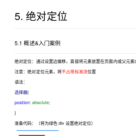
存储
天池大赛
Qwen3.7-Plus
云解析DNS
解决方案免费试用 新老
电子合同
5.
绝对定位
最高领取价值200元试用
能看、能想、能动手的多模
安全
网络与CDN
AI 算法大赛
畅捷通
大数据开发治理平台 Data
AI 产品 免费试用
网络
安全
云开发大赛
Qwen3-VL-Plus
Tableau 订阅
1亿+ 大模型 tokens 和 
可观测
入门学习赛
中间件
AI空中课堂在线直播课
5.1
概述
&
入门案例
云防火墙
140+云产品 免费试用
上云与迁云
云原生的云上边界网络安全
产品新客免费试用，最长1
数据库
生态解决方案
大模型服务
企业出海
大模型ACA认证体验
绝对定位：通过设置边偏移，直接将元素放置在页面内或父元素
大数据计算
助力企业全员 AI 认知与能
行业生态解决方案
注意：绝对定位元素，将
不占用标准流
位置
千问AI平台-Token Plan
政企业务
媒体服务
开发者生态解决方案
语法：
企业服务与云通信
千问AI平台-模型体验
AI 开发和 AI 应用解决
选择器
{
在线体验全尺寸、多种模态
域名与网站
position
:
absolute
;
Happy 系列大模型
终端用户计算
}
准备代码：（将为绿色
div
设置绝对定位）
Serverless
开发工具