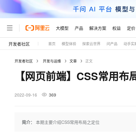
大模型
产品
解决方案
权益
定价
开发者社区
首页
模型体验
探索云世界
问产品
动手实
大模型
产品
解决方案
权益
定价
云市场
伙伴
服务
了解阿里云
精选产品
精选解决方案
普惠上云
产品定价
精选商城
成为销售伙伴
售前咨询
为什么选择阿里云
千问AI平台
开发者社区
开发与运维
文章
正文
了解云产品的定价详情
大模型服务平台百炼
千问办公，解锁你的工作
普惠上云 官方力荐
分销伙伴
在线服务
网站建设
什么是云计算
大
【网页前端】CSS常用布
大模型服务与应用平台
企业级Agent产品，直接
云服务器38元/年起，超
咨询伙伴
多端小程序
技术领先
云上成本管理
售后服务
轻量应用服务器
Agency Agents：拥
官方推荐返现计划
大模型
精选产品
精选解决方案
Salesforce 国际版订阅
稳定可靠
管理和优化成本
推荐新用户得奖励，单订单
销售伙伴合作计划
2022-09-16
369
自助服务
友盟天域
安全合规
人工智能与机器学习
AI
文本生成
云数据库 RDS
HappyHorse 打造一
云工开物
无影生态合作计划
在线服务
观测云
分析师报告
高校专属算力普惠，学生认
计算
互联网应用开发
Qwen3.8-Max
HOT
Salesforce On Alibaba C
工单服务
Tuya 物联网平台阿里云
研究报告与白皮书
人工智能平台 PAI
快速拥有专属 OpenClaw
简介：
本期主要介绍CSS常用布局之定位
大模
Consulting Partner 合
大数据
容器
智能体时代全能旗舰模型
免费试用
短信专区
一站式AI开发、训练和推
蓝凌 OA
AI 大模型销售与服务生
现代化应用