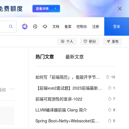
文档
备案
控制台
注册
登录
个人
积分
发布
验
作计划
器
AI 活动
专业服务
服务伙伴合作计划
开发者社区
加入我们
产品动态
服务平台百炼
阿里云 OPC 创新助力计划
热门文章
最新文章
一站式生成采购清单，支持单品或批量购买
io：打造专属 AI 语音助手
S产品伙伴计划（繁花）
峰会
CS
造的大模型服务与应用开发平台
一句话生成原生可编辑精美 PPT 文稿
AI 生产力先锋
Al MaaS 服务伙伴赋能合作
域名
博文
Careers
至高可申请百万元
Qwen3.8-Max 模型上线
开启高性价比 AI 编程新体验
弹性可伸缩的云计算服务
Qwen-Audio-3.0-Realtime 端到端实时语音角色扮演
输入一句话想法, 轻松生成专业的 PPT
先锋实践拓展 AI 生产力的边界
Token 补贴，五大权
计划
海大会
伙伴信用分合作计划
商标
问答
社会招聘
如何写「前端简历」，能敲开字节跳
10
益加速 OPC 成功
eek-V4-Pro
SS
一键部署幻兽帕鲁游戏服务器
飞天发布时刻
HOT
Open Search 向量检索版支
划
备案
电子书
校园招聘
动的大门？
pSeek-V4-Pro
视频创作，一键激活电商全链路生产力
稳定、安全、高性价比、高性能的云存储服务
一键购买专属联机服务器，轻松开启游戏
所见，即是所愿
持视频检索 Pipeline 功能
更多支持
【前端vue2面试题】2023前端最新版
1
版权
划
公司注册
镜像站
视频生成
语音识别与合成
vue模块，高频17问(上)
专属 QwenPaw
漫剧工坊：一站式动画创作平台
AI 实训营
HOT
应用身份服务 (IDaaS)
前端可观测性的宣讲-1022
7
合作伙伴培训与认证
划
上云迁移
站生成，高效打造优质广告素材
全接入的云上超级电脑
从聊天伙伴进化为能主动干活的本地数字员工
快速生产连贯的高质量长漫剧
从基础到进阶，Agent 创客手把手教你
OpenClaw 管理能力上线
lScope
我要反馈
e-1.1-T2V
Qwen3-TTS-Flash
LLVM编译器前端 Clang 简介
9
查询合作伙伴
n Alibaba Cloud ISV 合作
代维服务
建企业门户网站
10 分钟搭建微信、支付宝小程序
MaxCompute MaxFrame 提
畅细腻的高质量视频
离线语音合成大模型，多语言方言自适应，低延迟高稳定
创新加速
Spring Boot+Netty+Websocket实现
ope
登录合作伙伴管理后台
5
我要建议
站，无忧落地极速上线
以可视化方式快速构建移动和 PC 门户网站
国内短信简单易用，安全可靠，秒级触达，全球覆盖200+国家和地区。
高效部署网站，快速应用到小程序
供自动弹性内存功能
后台向前端推送信息