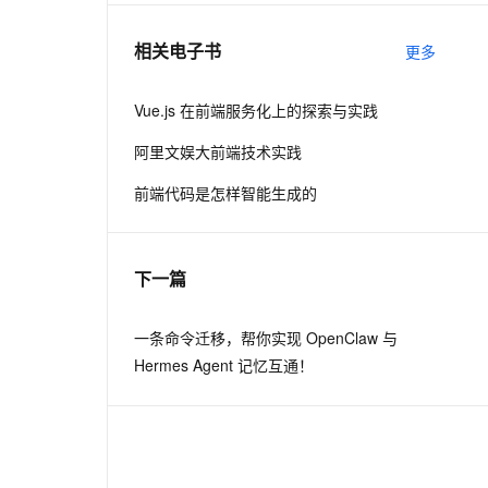
相关电子书
更多
息提取
与 AI 智能体进行实时音视频通话
从文本、图片、视频中提取结构化的属性信息
构建支持视频理解的 AI 音视频实时通话应用
Vue.js 在前端服务化上的探索与实践
t.diy 一步搞定创意建站
构建大模型应用的安全防护体系
阿里文娱大前端技术实践
通过自然语言交互简化开发流程,全栈开发支持
通过阿里云安全产品对 AI 应用进行安全防护
前端代码是怎样智能生成的
下一篇
一条命令迁移，帮你实现 OpenClaw 与
Hermes Agent 记忆互通！