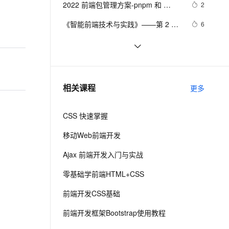
安全
2022 前端包管理方案-pnpm 和 
我要投诉
e-1.1-I2V
Cosyvoice-V3-Flash
2
PolarDB
上云场景组合购
Milvus 弹性伸缩功能新增节
伴
corepack
漫剧创作，剧本、分镜、视频高效生成
100%兼容MySQL、PostgreSQL，兼容Oracle，支持集中和分布式
覆盖90%+业务场景，专享组合折扣价
点支持范围
畅自然，细节丰富
高表现力语音合成大模型，语音克隆听感自然
VPN
《智能前端技术与实践》——第 2 章 
6
前端开发基础 ——2.2 HTML基础
ernetes 版 ACK
云聚AI 严选权益
AI 原生数据库服务发布
SSL 证书
而桌面app向来是web前端开发开发人
2
2V
Fun-ASR
——2.2.1    HTML 文档基本结构
，一键激活高效办公新体验
理容器应用的 K8s 服务
精选AI产品，从模型到应用全链提效
Agent 数据网关
员下意识的避开方
文戏情感细腻自然，动作戏激烈拳拳到肉，实现更强表演能力
支持中英文自由切换，具备更强的噪声鲁棒性
堡垒机
（中）
前端组件之Bootstrap与Ant design of 
8
AI 用量加速计划
云原生数据库 PolarDB
Vue
防火墙
、识别商机，让客服更高效、服务更出色。
前后端分离，如何在前端项目中动态
新老同享，达量后返
Agentic Database 发布
3
相关课程
更多
插入后端API基地址？（in docker）
主机安全
应用
CSS 快速掌握
千问办公
NEW
AI 应用及服务市场
的智能体编程平台
一站式AI生产力平台
移动Web前端开发
AI 应用
伶鹊
Ajax 前端开发入门与实战
企业级人与Agent协作平台，接入和调度多个数字员工
智能客服平台，对话机器人、对话分析、智能外呼
大模型
零基础学前端HTML+CSS
大模型服务平台百炼 - 全妙
自然语言处理
前端开发CSS基础
应用创作平台
多模态内容创作工具，已接入 DeepSeek
数据标注
前端开发框架Bootstrap使用教程
机器学习