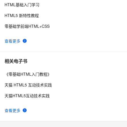
HTML基础入门学习
C#服务器端获取客户端(html)控件值
8
9
HTML5 新特性教程
IIS MIME类型问题(html5 video 本地打开可以，IIS打开
2
10
零基础学前端HTML+CSS
不了)
查看更多
相关电子书
《零基础HTML入门教程》
天猫 HTML5 互动技术实践
天猫HTML5互动技术实践
查看更多