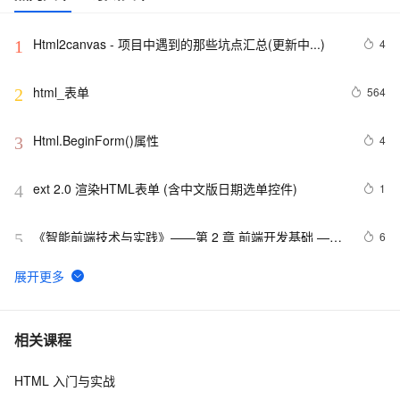
Html2canvas - 项目中遇到的那些坑点汇总(更新中...)
4
1
html_表单
564
2
Html.BeginForm()属性
4
3
ext 2.0 渲染HTML表单 (含中文版日期选单控件)
1
4
《智能前端技术与实践》——第 2 章 前端开发基础 ——
6
5
2.2 HTML基础——2.2.1    HTML 文档基本结构（中）
html5手机网站需要加的那些meta/link标签，html5 meta
11
6
全解
【01】完成新年倒计时页面-蛇年新年快乐倒计时领取礼
8
7
相关课程
物放烟花html代码优雅草科技央千澈写采用
html5+div+CSS+JavaScript-优雅草卓伊凡-做一条关于新
HTML 入门与实战
Vue 结合html2canvas和jsPDF实现html页面转pdf 
2
8
年的代码分享给你们-为了C站的分拼一下子