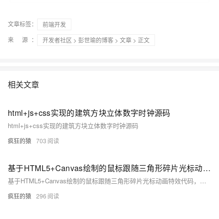
文章标签：
前端开发
来 源：
开发者社区
>
彭世瑜的博客
>
文章
> 正文
相关文章
html+js+css实现的建筑方块立体数字时钟源码
html+js+css实现的建筑方块立体数字时钟源码
疯狂的猿
703
基于HTML5+Canvas绘制的鼠标跟随三角形碎片光标动画代码
基于HTML5+Canvas绘制的鼠标跟随三角形碎片光标动画特效代码，很有意思，一团三角形碎片跟随鼠标的移动，不冗长、不笨重，反而有一种很轻盈的感觉，非常不错
疯狂的猿
296