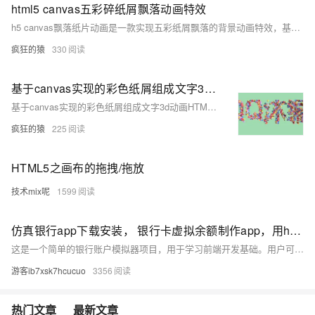
html5 canvas五彩碎纸屑飘落动画特效
h5 canvas飘落纸片动画是一款实现五彩纸屑飘落的背景动画特效，基于canvas绘制的空中飘落的纸屑片动画特效，适用于网页动态背景效果代码。简单使用，欢迎下载！代码适用浏览器：搜狗、360、FireFox(建议)、Chrome、Safari、Opera、傲游、世界之窗，是一款不错的的特效插件，希望大家喜欢！
疯狂的猿
330
基于canvas实现的彩色纸屑组成文字3d动画HTML源码
基于canvas实现的彩色纸屑组成文字3d动画HTML源码
疯狂的猿
225
HTML5之画布的拖拽/拖放
技术mix呢
1599
仿真银行app下载安装， 银行卡虚拟余额制作app，用html+css+js实现逼真娱乐工具
这是一个简单的银行账户模拟器项目，用于学习前端开发基础。用户可进行存款、取款操作，所有数据存储于浏览器内存中
游客ib7xsk7hcucuo
3356
热门文章
最新文章