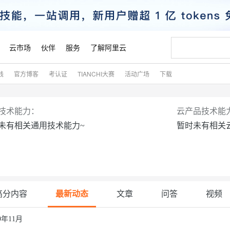
云市场
伙伴
服务
了解阿里云
践
官方博客
考认证
TIANCHI大赛
活动广场
下载
AI 特惠
数据与 API
成为产品伙伴
企业增值服务
最佳实践
价格计算器
AI 场景体
基础软件
产品伙伴合
阿里云认证
市场活动
配置报价
大模型
自助选配和估算价格
步到位
智启 AI 普惠权益
产品生态集成认证中心
企业支持计划
云上春晚
域名与网站
Qwen Audio：打造专属 AI 语音助手
千问官方 MaaS 平台，为开发者和 Agent 而生，新用户赠送 1 亿 + tokens 额度
一句话生成原生
AI Coding
阿里云Maa
2026 阿里云
云服务器 E
为企业打
数据集
Windows
大模型认证
模型
NEW
NEW
技术能力：
云产品技术能
格式还原
值低价云产品抢先购
至高享 1亿+免费 tokens，加速 Al 应用落地
提供智能易用的域名与建站服务
Qwen-Audio-3.0-Realtime 端到端实时语音角色扮演
输入一句话想法,
智能编程，一键
安全可靠、
未有相关通用技术能力~
暂时未有相关
产品生态伙伴
专家技术服务
云上奥运之旅
弹性计算合作
阿里云中企出
手机三要素
宝塔 Linux
全部认证
价格优势
开源旗舰模型
即刻拥有 DeepSeek-V4-Pro
阿里云 OPC 创新助力计划
千问大模型
一键部署幻兽
AI 电商营销
对象存储 O
大模型
产品生态伙伴工作台
企业增值服务台
云栖战略参考
云存储合作计
云栖大会
身份实名认证
CentOS
训练营
推动算力普惠，释放技术红利
最高返9万
真正可用的 1M 上下文,一次完成代码全链路开发
快速构建应用程序和网站，即刻迈出上云第一步
轻松解锁专属 DeepSeek-V4-Pro
至高百万元 Token 补贴，加速一人公司成长
多元化、高性能、安全可靠的大模型服务
一键购买专属
从图文生成到
云上的中国
数据库合作计
活动全景
短信
Docker
图片和
自进化智能体
5 分钟轻松部署专属 QwenPaw
Token Plan 模型订阅计划
数字证书管理服务（原SSL证书）
高效搭建 AI
AI 广告创作
无影云电脑
企业成长
NEW
HOT
信息公告
看见新力量
云网络合作计
OCR 文字识别
JAVA
越聪明
证享300元代金券
全托管，含MySQL、PostgreSQL、SQL Server、MariaDB多引擎
Qwen3.8-Max 首发尝鲜，限时加量 10 倍，夜间低至2折
实现全站HTTPS，呈现可信的WEB访问
从聊天伙伴进化为能主动干活的本地数字员工
图文、视频一
随时随地安
魔搭 Mode
高分内容
最新动态
文章
问答
视频
Kimi-K3
HappyHors
NEW
loud
服务实践
官网公告
金融模力时刻
Salesforce O
版
发票查验
全能环境
Claude Code + GStack 打造工程团队
千问办公，限时限量积分加倍
Qoder
低代码高效构
AI 建站
短信服务
型
NEW
作计划
计划
创新中心
魔搭 ModelSc
健康状态
理服务
让AI从“聊天伙伴”进化为能干活的“数字员工”
安装技能 GStack，拥有专属 AI 工程团队
你的AI工作搭子，覆盖日常办公高频场景
面向真实软件的智能体编程平台
0 代码专业建
19年11月
客户案例
天气预报查询
操作系统
Kimi 最新旗舰模型，长程编程与推理利器
让文字生成流
态合作计划