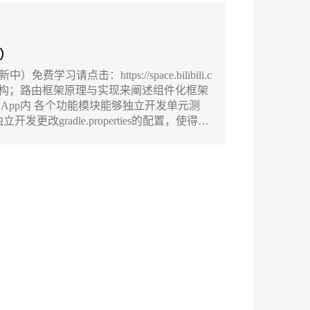
安全
我要投诉
PolarDB
上云场景组合购
Milvus 弹性伸缩功能新增节
伴
e-1.1-I2V
Cosyvoice-V3-Flash
漫剧创作，剧本、分镜、视频高效生成
100%兼容MySQL、PostgreSQL，兼容Oracle，支持集中和分布式
覆盖90%+业务场景，专享组合折扣价
点支持范围
VPN
ernetes 版 ACK
云聚AI 严选权益
）
AI 原生数据库服务发布
SSL 证书
畅自然，细节丰富
高表现力语音合成大模型，语音克隆听感自然
，一键激活高效办公新体验
理容器应用的 K8s 服务
精选AI产品，从模型到应用全链提效
Agent 数据网关
请点击：https://space.bilibili.c
堡垒机
件化架构；路由框架原理与实现来阐述组件化框架
2V
Fun-ASR
AI 用量加速计划
云原生数据库 PolarDB
防火墙
、识别商机，让客服更高效、服务更出色。
新老同享，达量后返
Agentic Database 发布
改gradle.properties的配置，使得每
文戏情感细腻自然，动作戏激烈拳拳到肉，实现更强表演能力
支持中英文自由切换，具备更强的噪声鲁棒性
主机安全
打包成apk，单独运行。
AI 应用及服务市场
应用
AI 应用
千问办公
NEW
大模型
的智能体编程平台
一站式AI生产力平台
自然语言处理
伶鹊
企业级人与Agent协作平台，接入和调度多个数字员工
智能客服平台，对话机器人、对话分析、智能外呼
数据标注
大模型服务平台百炼 - 全妙
机器学习