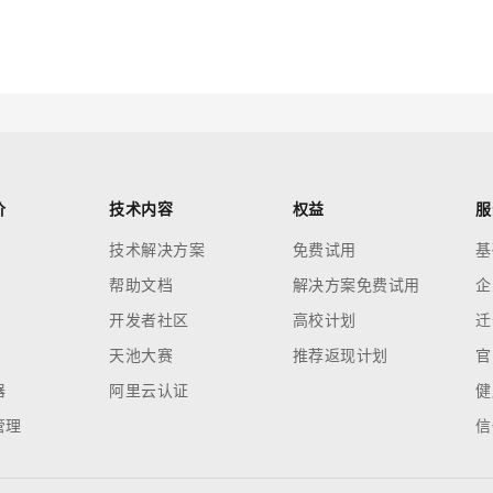
云端极速 AI 
新一代 AI 视频生成模型，深度适配广告营销等场景
AI Native 的算法工程平台，一站式完成建模、训练、推理服务部署
AI 应用
10分钟微调：让0.6B模型媲美235B模
多模态数据信
型
依托云原生高可用架构,实现Dify私有化部署
用1%尺寸在特定领域达到大模型90%以上效果
一个 AI 助手
超强辅助，Bol
价
技术内容
权益
服
即刻拥有 DeepSeek-R1 满血版
在企业官网、通讯软件中为客户提供 AI 客服
技术解决方案
免费试用
基
多种方案随心选，轻松解锁专属 DeepSeek
帮助文档
解决方案免费试用
企
开发者社区
高校计划
迁
天池大赛
推荐返现计划
官
器
阿里云认证
健
管理
信