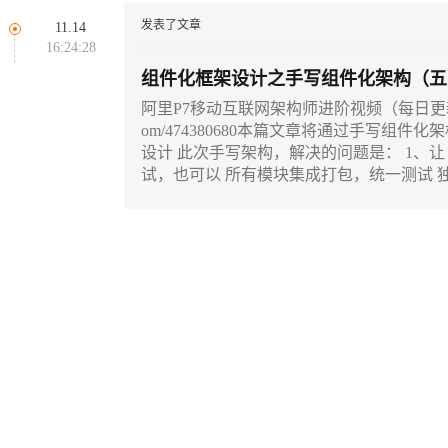
同享
万小智 AI 建站低至 15元/月
Qoder CN
AI 短剧/漫剧
云原生数据库 
快递物流查询
WordPress
成为服务伙
高校合作
发表了文章
11.14
Deepseek-v4-pro
HappyHors
点，立即开启云上创新
覆盖公网/内网、递归/权威、移动APP等全场景解析服务
送.CN域名，送备案服务码
基于千问大模型等，支持代码智能生成、研发智能问答
AI助力短剧
16:24:28
Ubuntu
服务生态伙伴
云工开物
企业应用
Works
Night Plan 支持 Qwen 3.8-Max
云原生大数据计算服务 MaxCompute
AI 办公
容器服务 Kub
NEW
组件化框架设计之手写组件化架构（五
态智能体模型
旗舰 MoE 大模型，百万上下文与顶尖推理能力
图生视频，流
Red Hat
30+ 款产品免费体验
Data Agent 驱动的一站式 Data+AI 开发治理平台
夜间 5 折，Qwen/Meoo/TokenPlan 客户专享
面向分析的企业级SaaS模式云数据仓库
AI智能应用
提供一站式管
科研合作
阿里P7移动互联网架构师进阶视频（每日更新中）免费学习
ERP
堂（旗舰版）
SUSE
om/474380680本篇文章将通过手写组
GLM-5.2
Wan2.7-T
智能客服
CRM
设计 此次手写架构，解决的问题是： 1、让 App内 各个功能模块能够独立开发单元测
防护产品
2个月
自动承接线索
试，也可以 所有模块集成打包，统一测试 独立开发更
建站小程序
视觉 Coding、空间感知、多模态思考等全面升级
1M上下文，专为长程任务能力而生
OA 办公系统
个功能模块都成为application， 可以独立
力提升
财税管理
模板建站
AI 应用构建
大模型原生
400电话
定制建站
方案
广告营销
模板小程序
Qoder
大模型服务平台百炼-应用模版
HOT
NEW
面向真实软件
个人版上线、团队版降价；千问3.8-Max首发发尝鲜
丰富多元化的应用模版和解决方案
定制小程序
万有无界
大模型服务平台百炼-智能体
APP 开发
的模型效果
灵活可视化地构建企业级 Agent
建站系统
秒悟
人工智能平台 PAI