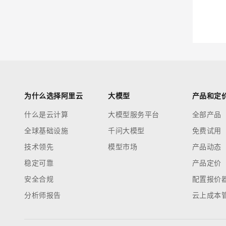
迁移与运维管理
大模型解决方案
专有云
快速部署 Dify，高效搭建 
10 分钟在聊天系统中增加
为什么选择阿里云
大模型
产品和定
什么是云计算
大模型服务平台
全部产品
全球基础设施
千问大模型
免费试用
技术领先
模型市场
产品动态
稳定可靠
产品定价
安全合规
配置报价
分析师报告
云上成本