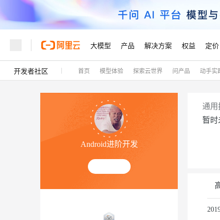
大模型
产品
解决方案
权益
定价
开发者社区
首页
模型体验
探索云世界
问产品
动手实
大模型
产品
解决方案
权益
定价
云市场
伙伴
服务
了解阿里云
精选产品
精选解决方案
普惠上云
产品定价
精选商城
成为销售伙伴
售前咨询
为什么选择阿里云
千问AI平台
了解云产品的定价详情
大模型服务平台百炼
睿译宝，AI翻译排版一
普惠上云 官方力荐
分销伙伴
在线服务
网站建设
什么是云计算
大
通用
大模型服务与应用平台
上传文档即自动完成翻译和
云服务器38元/年起，超
暂时
咨询伙伴
多端小程序
技术领先
云上成本管理
售后服务
轻量应用服务器
GLM-5.2：长任务时代
官方推荐返现计划
大模型
精选产品
精选解决方案
Salesforce 国际版订阅
稳定可靠
Android进阶开发
管理和优化成本
推荐新用户得奖励，单订单
销售伙伴合作计划
自助服务
友盟天域
安全合规
人工智能与机器学习
AI
文本生成
云数据库 RDS
Hermes Agent，打造
云工开物
无影生态合作计划
在线服务
观测云
分析师报告
自主进化，持久记忆，越用
高校专属算力普惠，学生认
计算
互联网应用开发
Qwen3.8-Max
HOT
Salesforce On Alibaba C
工单服务
Tuya 物联网平台阿里云
研究报告与白皮书
人工智能平台 PAI
快速拥有专属 OpenClaw
大模
Consulting Partner 合
容器
大数据
免费试用
短信专区
一站式AI开发、训练和推
20
蓝凌 OA
智能体时代全能旗舰模型
AI 大模型销售与服务生
现代化应用