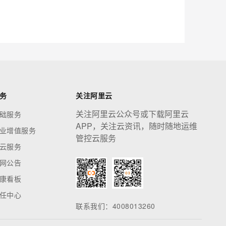
应用创作平台
多模态内容创作工具，已接入 DeepSeek
息提取
与 AI 智能体进行实时音视频通话
从文本、图片、视频中提取结构化的属性信息
构建支持视频理解的 AI 音视频实时通话应用
t.diy 一步搞定创意建站
构建大模型应用的安全防护体系
务
关注阿里云
通过自然语言交互简化开发流程,全栈开发支持
通过阿里云安全产品对 AI 应用进行安全防护
关注阿里云公众号或下载阿里云
础服务
APP，关注云资讯，随时随地运维
业增值服务
管控云服务
云服务
网公告
康看板
任中心
联系我们：4008013260