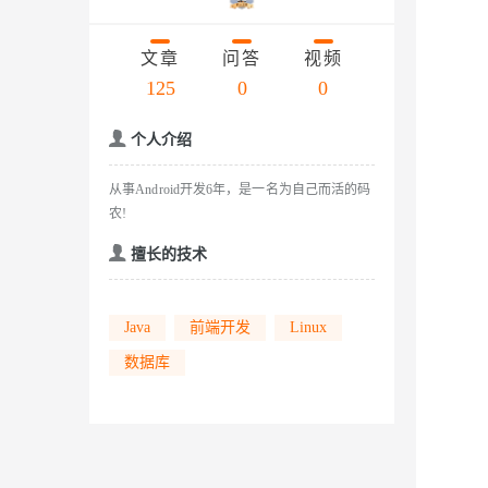
存储
天池大赛
云解析DNS
解决方案免费试用 新老
电子合同
Qwen3.7-Plus
最高领取价值200元试用
安全
网络与CDN
AI 算法大赛
文章
问答
视频
畅捷通
大数据开发治理平台 Data
AI 产品 免费试用
网络
125
0
0
安全
云开发大赛
能看、能想、能动手的多模
Tableau 订阅
1亿+ 大模型 tokens 和 
入门学习赛
可观测
中间件
AI空中课堂在线直播课
个人介绍
Qwen3-VL-Plus
云防火墙
140+云产品 免费试用
上云与迁云
云原生的云上边界网络安全
产品新客免费试用，最长1
数据库
从事Android开发6年，是一名为自己而活的码
生态解决方案
企业出海
农!
大模型ACA认证体验
大数据计算
助力企业全员 AI 认知与能
行业生态解决方案
擅长的技术
政企业务
媒体服务
大模型服务
开发者生态解决方案
企业服务与云通信
AI 开发和 AI 应用解决
Java
前端开发
Linux
千问AI平台-Token Plan
域名与网站
数据库
千问AI平台-模型体验
终端用户计算
在线体验全尺寸、多种模态
Serverless
Happy 系列大模型
开发工具