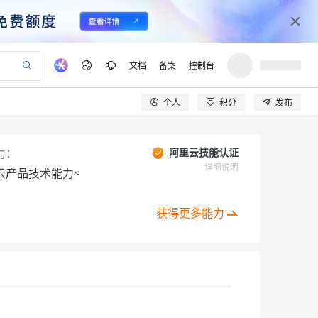
文档
备案
控制台
个人
积分
发布
验
作计划
器
AI 活动
专业服务
服务伙伴合作计划
开发者社区
加入我们
产品动态
服务平台百炼
阿里云 OPC 创新助力计划
一站式生成采购清单，支持单品或批量购买
可编辑精美 PPT 文稿
S产品伙伴计划（繁花）
峰会
CS
造的大模型服务与应用开发平台
Agency Agents：拥有专属领域专家
AI 生产力先锋
Al MaaS 服务伙伴赋能合作
域名
博文
Careers
力：
阿里云技能认证
至高可申请百万元
Qwen3.8-Max 模型上线
 轻松生成专业的 PPT
开启高性价比 AI 编程新体验
弹性可伸缩的云计算服务
先锋实践拓展 AI 生产力的边界
多领域专家智能体,一键组建 AI 虚拟交付团队
详细说明
云产品技术能力~
Token 补贴，五大权
计划
海大会
伙伴信用分合作计划
商标
问答
社会招聘
益加速 OPC 成功
帕鲁游戏服务器
SS
HappyHorse 打造一站式影视创作平台
飞天发布时刻
HOT
Open Search 向量检索版支
划
备案
电子书
校园招聘
联机服务器，轻松开启游戏
视频创作，一键激活电商全链路生产力
稳定、安全、高性价比、高性能的云存储服务
所见，即是所愿
持视频检索 Pipeline 功能
可视化编排打通从文字构思到成片全链路闭环
获得更多能力
更多支持
划
公司注册
镜像站
视频生成
语音识别与合成
 智能体与工作流应用
漫剧工坊：一站式动画创作平台
AI 实训营
应用身份服务 (IDaaS)
合作伙伴培训与认证
划
上云迁移
站生成，高效打造优质广告素材
全接入的云上超级电脑
通过阿里云百炼高效搭建AI应用,助力高效开发
快速生产连贯的高质量长漫剧
从基础到进阶，Agent 创客手把手教你
OpenClaw 管理能力上线
lScope
我要反馈
e-1.1-T2V
Qwen3-TTS-Flash
查询合作伙伴
n Alibaba Cloud ISV 合作
代维服务
建企业门户网站
10 分钟搭建微信、支付宝小程序
MaxCompute MaxFrame 提
创新加速
ope
登录合作伙伴管理后台
我要建议
站，无忧落地极速上线
以可视化方式快速构建移动和 PC 门户网站
国内短信简单易用，安全可靠，秒级触达，全球覆盖200+国家和地区。
高效部署网站，快速应用到小程序
供自动弹性内存功能
畅细腻的高质量视频
离线语音合成大模型，多语言方言自适应，低延迟高稳定