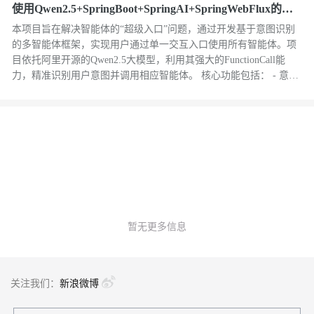
使用Qwen2.5+SpringBoot+SpringAI+SpringWebFlux的基
于意图识别的多智能体架构方案
本项目旨在解决智能体的“超级入口”问题，通过开发基于意图识别
的多智能体框架，实现用户通过单一交互入口使用所有智能体。项
目依托阿里开源的Qwen2.5大模型，利用其强大的FunctionCall能
力，精准识别用户意图并调用相应智能体。 核心功能包括： - 意图
识别：基于Qwen2.5的大模型方法调用能力，准确识别用户意图。 -
业务调用中心：解耦框架与业务逻辑，集中处理业务方法调用，提
升系统灵活性。 - 会话管理：支持连续对话，保存用户会话历史，
确保上下文连贯性。 - 流式返回：支持打字机效果的流式返回，增
强用户体验。 感谢Qwen2.5系列大模型的支持，使项目得以顺利实
施。
暂无更多信息
关注我们：
新浪微博