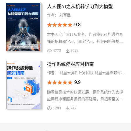
产品体系、安全合规等内容，覆盖人工智能与
人人懂AI之从机器学习到大模型
机器学习、云基础产品与基础设施、数据管理
作者：
刘军民
与服务、安全、企业服务五大版块，多款核心
9.8
及重点产品，全方位了解阿里云产品体系。
本书面向广大IT从业者，作者将尽可能通俗易
懂的把机器学习、深度学习、神经网络等基本
原理讲解清楚，并分享大语言模型、知识库等
4773
3623
当下很火爆的AIGC应用，探讨大语言模型“知
识茧房”问题及解法。期望本书能成为AI技术爱
操作系统停服应对指南
好者的启蒙书籍、学习手册。希望人人都能了
作者：
阿里云弹性计算团队
阿里云基础软件团队
解AI，知其然并知其一点所以然，看完后能有
9.9
感而发：“原来AI是这么回事”，且能自己动手
实践，构建自己的AI应用。
随着信息技术的快速发展，操作系统作为支撑
应用程序和服务运行的基础层，承担着至关重
要的角色。然而，操作系统和其他软件系统类
1293
747
似，都将经历生命周期的不同阶段，包括引
入、增长、成熟和最终的停服。处于生命周期
的后期，针对操作系统的开发投入会逐渐减