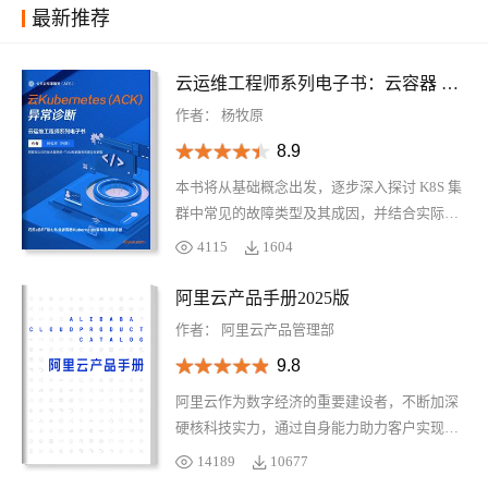
最新推荐
云运维工程师系列电子书：云容器 K8S 异常诊断
作者：
杨牧原
8.9
本书将从基础概念出发，逐步深入探讨 K8S 集
群中常见的故障类型及其成因，并结合实际案
例分析给出有效的排查方法和解决方案。通过
4115
1604
学习本书，您不仅能够加深对 Kubernetes 工作
原理的理解，还能掌握一系列实用技巧来提升
阿里云产品手册2025版
自己在面对突发状况时的应变能力。无论您是
作者：
阿里云产品管理部
初学者还是有一定经验的专业人士，《云容器
9.8
K8S 异常诊断》都将是一个宝贵的资源库，帮
助您更好地管理您的 Kubernetes 环境。
阿里云作为数字经济的重要建设者，不断加深
硬核科技实力，通过自身能力助力客户实现高
质量发展，共创数字新世界。阿里云产品手册
14189
10677
2025 版含产品大图、关于阿里云、引言、AI