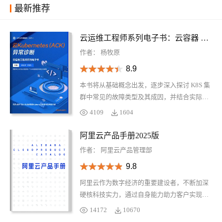
最新推荐
云运维工程师系列电子书：云容器 K8S 异常诊断
作者：
杨牧原
8.9
本书将从基础概念出发，逐步深入探讨 K8S 集
群中常见的故障类型及其成因，并结合实际案
例分析给出有效的排查方法和解决方案。通过
4109
1604
学习本书，您不仅能够加深对 Kubernetes 工作
原理的理解，还能掌握一系列实用技巧来提升
阿里云产品手册2025版
自己在面对突发状况时的应变能力。无论您是
作者：
阿里云产品管理部
初学者还是有一定经验的专业人士，《云容器
9.8
K8S 异常诊断》都将是一个宝贵的资源库，帮
助您更好地管理您的 Kubernetes 环境。
阿里云作为数字经济的重要建设者，不断加深
硬核科技实力，通过自身能力助力客户实现高
质量发展，共创数字新世界。阿里云产品手册
14172
10670
2025 版含产品大图、关于阿里云、引言、AI