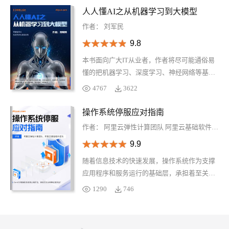
产品体系、安全合规等内容，覆盖人工智能与
人人懂AI之从机器学习到大模型
机器学习、云基础产品与基础设施、数据管理
作者：
刘军民
与服务、安全、企业服务五大版块，多款核心
9.8
及重点产品，全方位了解阿里云产品体系。
本书面向广大IT从业者，作者将尽可能通俗易
懂的把机器学习、深度学习、神经网络等基本
原理讲解清楚，并分享大语言模型、知识库等
4767
3622
当下很火爆的AIGC应用，探讨大语言模型“知
识茧房”问题及解法。期望本书能成为AI技术爱
操作系统停服应对指南
好者的启蒙书籍、学习手册。希望人人都能了
作者：
阿里云弹性计算团队
阿里云基础软件团队
解AI，知其然并知其一点所以然，看完后能有
9.9
感而发：“原来AI是这么回事”，且能自己动手
实践，构建自己的AI应用。
随着信息技术的快速发展，操作系统作为支撑
应用程序和服务运行的基础层，承担着至关重
要的角色。然而，操作系统和其他软件系统类
1290
746
似，都将经历生命周期的不同阶段，包括引
入、增长、成熟和最终的停服。处于生命周期
的后期，针对操作系统的开发投入会逐渐减