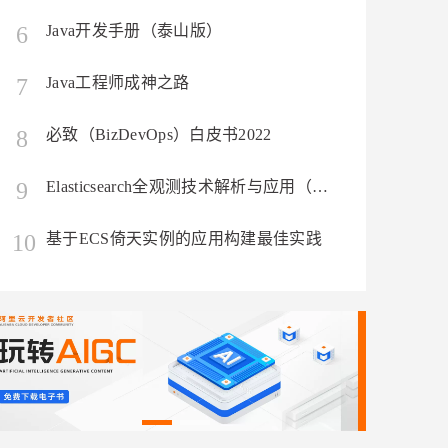
6
Java开发手册（泰山版）
息提取
与 AI 智能体进行实时音视频通话
从文本、图片、视频中提取结构化的属性信息
构建支持视频理解的 AI 音视频实时通话应用
7
Java工程师成神之路
t.diy 一步搞定创意建站
构建大模型应用的安全防护体系
8
必致（BizDevOps）白皮书2022
通过自然语言交互简化开发流程,全栈开发支持
通过阿里云安全产品对 AI 应用进行安全防护
9
Elasticsearch全观测技术解析与应用（构建日志、指标、APM统一观测平台）
10
基于ECS倚天实例的应用构建最佳实践