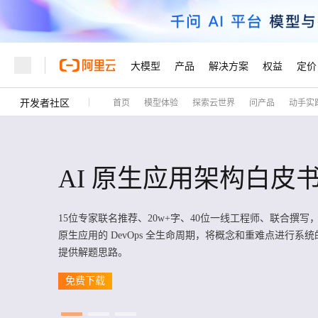
大模型
产品
解决方案
权益
定价
开发者社区
首页
模型体验
探索云世界
问产品
动手实
大模型
产品
解决方案
权益
定价
云市场
伙伴
服务
了解阿里云
精选产品
精选解决方案
普惠上云
产品定价
精选商城
成为销售伙伴
售前咨询
为什么选择阿里云
千问AI平台
了解云产品的定价详情
大模型服务平台百炼
睿译宝，AI翻译排版一
普惠上云 官方力荐
分销伙伴
在线服务
网站建设
什么是云计算
大
大模型服务与应用平台
上传文档即自动完成翻译和
云服务器38元/年起，超
AI 原生应用架构白皮
咨询伙伴
多端小程序
技术领先
云上成本管理
售后服务
轻量应用服务器
GLM-5.2：长任务时代
官方推荐返现计划
大模型
精选产品
精选解决方案
Salesforce 国际版订阅
稳定可靠
管理和优化成本
推荐新用户得奖励，单订单
销售伙伴合作计划
15位专家联名推荐、20w+字、40位一线工程师、联合撰写，
自助服务
友盟天域
安全合规
人工智能与机器学习
AI
文本生成
原生应用的 DevOps 全生命周期，将概念和重难点进行系
云数据库 RDS
Hermes Agent，打造
云工开物
无影生态合作计划
在线服务
提供解题思路。
观测云
分析师报告
自主进化，持久记忆，越用
高校专属算力普惠，学生认
计算
互联网应用开发
Qwen3.8-Max
HOT
Salesforce On Alibaba C
工单服务
Tuya 物联网平台阿里云
研究报告与白皮书
免费下载
人工智能平台 PAI
快速拥有专属 OpenClaw
大模
Consulting Partner 合
大数据
容器
智能体时代全能旗舰模型
免费试用
短信专区
一站式AI开发、训练和推
蓝凌 OA
AI 大模型销售与服务生
现代化应用