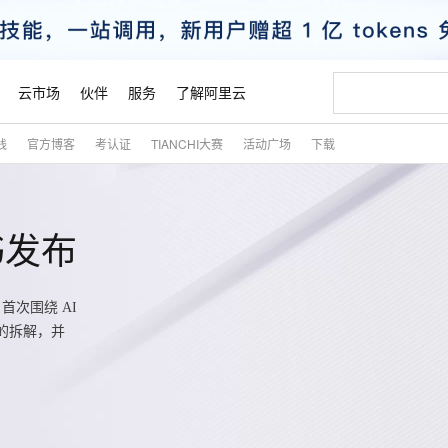
云市场
伙伴
服务
了解阿里云
践
官方博客
考认证
TIANCHI大赛
活动广场
下载
AI 特惠
数据与 API
成为产品伙伴
企业增值服务
最佳实践
价格计算器
AI 场景体
基础软件
产品伙伴合
阿里云认证
市场活动
配置报价
大模型
自助选配和估算价格
步到位
智启 AI 普惠权益
产品生态集成认证中心
企业支持计划
云上春晚
域名与网站
Qwen Audio：打造专属 AI 语音助手
千问官方 MaaS 平台，为开发者和 Agent 而生，新用户赠送 1 亿 + tokens 额度
一句话生成原生
AI Coding
阿里云Maa
2026 阿里云
云服务器 E
为企业打
数据集
Windows
大模型认证
模型
NEW
NEW
格式还原
值低价云产品抢先购
至高享 1亿+免费 tokens，加速 Al 应用落地
提供智能易用的域名与建站服务
Qwen-Audio-3.0-Realtime 端到端实时语音角色扮演
输入一句话想法,
智能编程，一键
安全可靠、
书发布
产品生态伙伴
专家技术服务
云上奥运之旅
弹性计算合作
阿里云中企出
手机三要素
宝塔 Linux
全部认证
价格优势
开源旗舰模型
即刻拥有 DeepSeek-V4-Pro
阿里云 OPC 创新助力计划
千问大模型
一键部署幻兽
AI 电商营销
对象存储 O
大模型
产品生态伙伴工作台
企业增值服务台
云栖战略参考
云存储合作计
云栖大会
身份实名认证
CentOS
训练营
推动算力普惠，释放技术红利
最高返9万
真正可用的 1M 上下文,一次完成代码全链路开发
快速构建应用程序和网站，即刻迈出上云第一步
轻松解锁专属 DeepSeek-V4-Pro
至高百万元 Token 补贴，加速一人公司成长
多元化、高性能、安全可靠的大模型服务
一键购买专属
从图文生成到
首次围绕 AI
云上的中国
数据库合作计
活动全景
短信
Docker
图片和
统的拆解，并
自进化智能体
5 分钟轻松部署专属 QwenPaw
Token Plan 模型订阅计划
数字证书管理服务（原SSL证书）
高效搭建 AI
AI 广告创作
无影云电脑
企业成长
NEW
HOT
信息公告
看见新力量
云网络合作计
OCR 文字识别
JAVA
越聪明
证享300元代金券
全托管，含MySQL、PostgreSQL、SQL Server、MariaDB多引擎
Qwen3.8-Max 首发尝鲜，限时加量 10 倍，夜间低至2折
实现全站HTTPS，呈现可信的WEB访问
从聊天伙伴进化为能主动干活的本地数字员工
图文、视频一
随时随地安
魔搭 Mode
Kimi-K3
HappyHors
NEW
loud
服务实践
官网公告
金融模力时刻
Salesforce O
版
发票查验
全能环境
Claude Code + GStack 打造工程团队
千问办公，限时限量积分加倍
Qoder
低代码高效构
AI 建站
短信服务
型
NEW
作计划
Kimi 最新旗舰模型，长程编程与推理利器
让文字生成流
计划
创新中心
魔搭 ModelSc
健康状态
理服务
让AI从“聊天伙伴”进化为能干活的“数字员工”
安装技能 GStack，拥有专属 AI 工程团队
你的AI工作搭子，覆盖日常办公高频场景
面向真实软件的智能体编程平台
0 代码专业建
客户案例
天气预报查询
操作系统
态合作计划