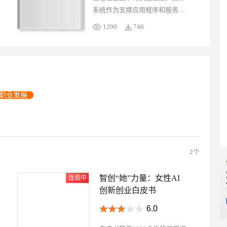
全、企业服务五大版块，多款核
系统作为支撑应用程序和服务运
心及重点产品，全方位了解阿里
行的基础层，承担着至关重要的
AI 应用
10分钟微调：让0.6B模型媲美235B模
多模态数据信
1290
746
云产品体系。
角色。然而，操作系统和其他软
型
依托云原生高可用架构,实现Dify私有化部署
件系统类似，都将经历生命周期
用1%尺寸在特定领域达到大模型90%以上效果
一个 AI 助手
超强辅助，Bol
的不同阶段，包括引入、增长、
即刻拥有 DeepSeek-R1 满血版
在企业官网、通讯软件中为客户提供 AI 客服
成熟和最终的停服。处于生命周
多种方案随心选，轻松解锁专属 DeepSeek
期的后期，针对操作系统的开发
职业发展
投入会逐渐减少，这会给企业的
业务安全与稳定带来潜在的风
险。 本白皮书旨在为广大用户提
供详细的行动指南，帮助您妥善
应对面临的操作系统停服问题。
2个
智创“她”力量：女性AI
创新创业白皮书
6.0