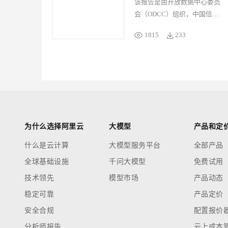
该报告是由开放数据中心委员
会（ODCC）组织，中国信通
院联合阿里云、统信软件、英
1815
233
特尔、中国开源软件推进联盟
等产学研组织共同编制。报告
梳理了国产服务器操作系统产
业现状、技术难点及开源生
态，对其发展趋势进行了研
判，未来服务器操作系统将与
云计算和 AI 进行深度融合，
服务器操作系统的发展也将迈
为什么选择阿里云
大模型
产品和定
入新纪元。
什么是云计算
大模型服务平台
全部产品
全球基础设施
千问大模型
免费试用
技术领先
模型市场
产品动态
稳定可靠
产品定价
安全合规
配置报价
分析师报告
云上成本