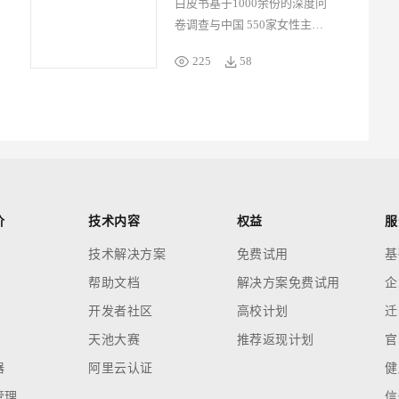
白皮书基于1000余份的深度问
卷调查与中国 550家女性主导
的 AI 创新企业的实证研究，
225
58
系统描绘 AI 时代女性创新创
业全景图。白皮书深入调研女
性对 AI技术的认知、创新创业
意愿及面临的机遇挑战，并全
面呈现女性创新创业者在人工
智能领域的产业链条布局、优
势方向及核心竞争力等方面的
群体画像，探讨女性对 AI 创
价
技术内容
权益
服
新的独特贡献与发展路径。
技术解决方案
免费试用
基
帮助文档
解决方案免费试用
企
开发者社区
高校计划
迁
天池大赛
推荐返现计划
官
器
阿里云认证
健
管理
信