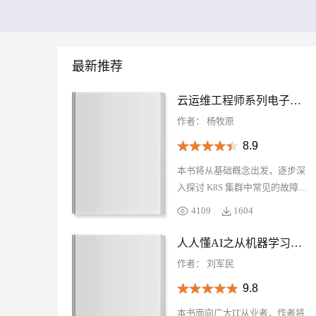
存储
天池大赛
Qwen3.7-Plus
云解析DNS
解决方案免费试用 新老
电子合同
最高领取价值200元试用
能看、能想、能动手的多模
安全
网络与CDN
AI 算法大赛
畅捷通
大数据开发治理平台 Data
AI 产品 免费试用
网络
安全
云开发大赛
Qwen3-VL-Plus
Tableau 订阅
最新推荐
1亿+ 大模型 tokens 和 
可观测
入门学习赛
中间件
AI空中课堂在线直播课
云防火墙
140+云产品 免费试用
云运维工程师系列电子书：云容器 K8S 异常诊断
上云与迁云
云原生的云上边界网络安全
产品新客免费试用，最长1
数据库
作者：
杨牧原
生态解决方案
大模型服务
企业出海
大模型ACA认证体验
大数据计算
8.9
助力企业全员 AI 认知与能
行业生态解决方案
千问AI平台-Token Plan
政企业务
本书将从基础概念出发，逐步深
媒体服务
开发者生态解决方案
入探讨 K8S 集群中常见的故障类
企业服务与云通信
型及其成因，并结合实际案例分
千问AI平台-模型体验
AI 开发和 AI 应用解决
4109
1604
析给出有效的排查方法和解决方
在线体验全尺寸、多种模态
域名与网站
案。通过学习本书，您不仅能够
人人懂AI之从机器学习到大模型
Happy 系列大模型
加深对 Kubernetes 工作原理的理
终端用户计算
作者：
刘军民
解，还能掌握一系列实用技巧来
Serverless
9.8
提升自己在面对突发状况时的应
变能力。无论您是初学者还是有
本书面向广大IT从业者，作者将
开发工具