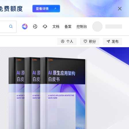
文档
备案
控制台
个人
积分
发布
验
作计划
器
AI 活动
专业服务
服务伙伴合作计划
开发者社区
加入我们
产品动态
服务平台百炼
阿里云 OPC 创新助力计划
一站式生成采购清单，支持单品或批量购买
可编辑精美 PPT 文稿
S产品伙伴计划（繁花）
峰会
CS
造的大模型服务与应用开发平台
Agency Agents：拥有专属领域专家
AI 生产力先锋
Al MaaS 服务伙伴赋能合作
域名
博文
Careers
至高可申请百万元
Qwen3.8-Max 模型上线
 轻松生成专业的 PPT
开启高性价比 AI 编程新体验
弹性可伸缩的云计算服务
先锋实践拓展 AI 生产力的边界
多领域专家智能体,一键组建 AI 虚拟交付团队
Token 补贴，五大权
计划
海大会
伙伴信用分合作计划
商标
问答
社会招聘
益加速 OPC 成功
帕鲁游戏服务器
SS
HappyHorse 打造一站式影视创作平台
飞天发布时刻
HOT
Open Search 向量检索版支
划
备案
电子书
校园招聘
联机服务器，轻松开启游戏
视频创作，一键激活电商全链路生产力
稳定、安全、高性价比、高性能的云存储服务
所见，即是所愿
持视频检索 Pipeline 功能
可视化编排打通从文字构思到成片全链路闭环
更多支持
划
公司注册
镜像站
视频生成
语音识别与合成
 智能体与工作流应用
漫剧工坊：一站式动画创作平台
AI 实训营
应用身份服务 (IDaaS)
合作伙伴培训与认证
划
上云迁移
站生成，高效打造优质广告素材
全接入的云上超级电脑
通过阿里云百炼高效搭建AI应用,助力高效开发
快速生产连贯的高质量长漫剧
从基础到进阶，Agent 创客手把手教你
OpenClaw 管理能力上线
lScope
我要反馈
e-1.1-T2V
Qwen3-TTS-Flash
查询合作伙伴
n Alibaba Cloud ISV 合作
代维服务
建企业门户网站
10 分钟搭建微信、支付宝小程序
MaxCompute MaxFrame 提
畅细腻的高质量视频
离线语音合成大模型，多语言方言自适应，低延迟高稳定
创新加速
ope
登录合作伙伴管理后台
我要建议
站，无忧落地极速上线
以可视化方式快速构建移动和 PC 门户网站
国内短信简单易用，安全可靠，秒级触达，全球覆盖200+国家和地区。
高效部署网站，快速应用到小程序
供自动弹性内存功能