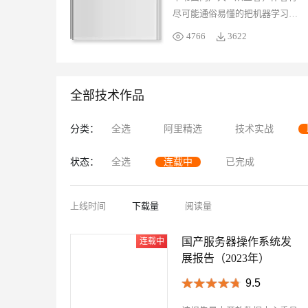
大模型解决方案
一定经验的专业人士，《云容器
尽可能通俗易懂的把机器学习、
K8S 异常诊断》都将是一个宝贵
迁移与运维管理
深度学习、神经网络等基本原理
快速部署 Dify，高效搭建 
4766
3622
的资源库，帮助您更好地管理您
讲解清楚，并分享大语言模型、
专有云
的 Kubernetes 环境。
知识库等当下很火爆的AIGC应
10 分钟在聊天系统中增加
用，探讨大语言模型“知识茧房”
全部技术作品
问题及解法。期望本书能成为AI
技术爱好者的启蒙书籍、学习手
分类：
全选
阿里精选
册。希望人人都能了解AI，知其
技术实战
然并知其一点所以然，看完后能
状态：
全选
连载中
有感而发：“原来AI是这么回
已完成
事”，且能自己动手实践，构建
自己的AI应用。
上线时间
下载量
阅读量
国产服务器操作系统发
展报告（2023年）
9.5