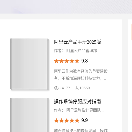
Deepseek-v4-pro
HappyHors
同享
万小智 AI 建站低至 15元/月
Qoder CN
AI 短剧/漫剧
云原生数据库 
快递物流查询
WordPress
成为服务伙
高校合作
点，立即开启云上创新
覆盖公网/内网、递归/权威、移动APP等全场景解析服务
送.CN域名，送备案服务码
基于千问大模型等，支持代码智能生成、研发智能问答
AI助力短剧
态智能体模型
旗舰 MoE 大模型，百万上下文与顶尖推理能力
图生视频，流
Ubuntu
服务生态伙伴
云工开物
企业应用
Works
Night Plan 支持 Qwen 3.8-Max
云原生大数据计算服务 MaxCompute
AI 办公
容器服务 Kub
NEW
GLM-5.2
Wan2.7-T
Red Hat
30+ 款产品免费体验
Data Agent 驱动的一站式 Data+AI 开发治理平台
夜间 5 折，Qwen/Meoo/TokenPlan 客户专享
面向分析的企业级SaaS模式云数据仓库
AI智能应用
提供一站式管
科研合作
视觉 Coding、空间感知、多模态思考等全面升级
1M上下文，专为长程任务能力而生
ERP
堂（旗舰版）
SUSE
智能客服
阿里云产品手册2025版
CRM
防护产品
2个月
自动承接线索
作者：
阿里云产品管理部
建站小程序
OA 办公系统
AI 应用构建
大模型原生
9.8
力提升
财税管理
模板建站
Qoder
大模型服务平台百炼-应用模版
HOT
NEW
阿里云作为数字经济的重要建设
面向真实软件
个人版上线、团队版降价；千问3.8-Max首发发尝鲜
丰富多元化的应用模版和解决方案
400电话
定制建站
者，不断加深硬核科技实力，通
过自身能力助力客户实现高质量
万有无界
大模型服务平台百炼-智能体
方案
广告营销
模板小程序
14172
10669
发展，共创数字新世界。阿里云
的模型效果
灵活可视化地构建企业级 Agent
定制小程序
产品手册 2025 版含产品大图、
操作系统停服应对指南
秒悟
人工智能平台 PAI
关于阿里云、引言、AI 产品体
APP 开发
作者：
阿里云弹性计算团队
阿里云基础软件
云端极速 AI 
新一代 AI 视频生成模型，深度适配广告营销等场景
AI Native 的算法工程平台，一站式完成建模、训练、推理服务部署
系、安全合规等内容，覆盖人工
建站系统
9.9
智能与机器学习、云基础产品与
基础设施、数据管理与服务、安
随着信息技术的快速发展，操作