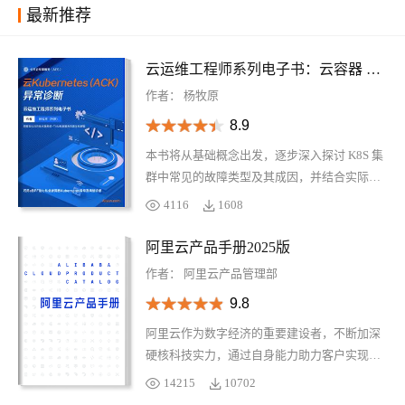
最新推荐
云运维工程师系列电子书：云容器 K8S 异常诊断
作者：
杨牧原
8.9
本书将从基础概念出发，逐步深入探讨 K8S 集
群中常见的故障类型及其成因，并结合实际案
例分析给出有效的排查方法和解决方案。通过
4116
1608
学习本书，您不仅能够加深对 Kubernetes 工作
原理的理解，还能掌握一系列实用技巧来提升
阿里云产品手册2025版
自己在面对突发状况时的应变能力。无论您是
作者：
阿里云产品管理部
初学者还是有一定经验的专业人士，《云容器
9.8
K8S 异常诊断》都将是一个宝贵的资源库，帮
助您更好地管理您的 Kubernetes 环境。
阿里云作为数字经济的重要建设者，不断加深
硬核科技实力，通过自身能力助力客户实现高
质量发展，共创数字新世界。阿里云产品手册
14215
10702
2025 版含产品大图、关于阿里云、引言、AI