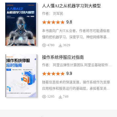
产品体系、安全合规等内容，覆盖人工智能与
人人懂AI之从机器学习到大模型
机器学习、云基础产品与基础设施、数据管理
作者：
刘军民
与服务、安全、企业服务五大版块，多款核心
9.8
及重点产品，全方位了解阿里云产品体系。
本书面向广大IT从业者，作者将尽可能通俗易
懂的把机器学习、深度学习、神经网络等基本
原理讲解清楚，并分享大语言模型、知识库等
4780
3629
当下很火爆的AIGC应用，探讨大语言模型“知
识茧房”问题及解法。期望本书能成为AI技术爱
操作系统停服应对指南
好者的启蒙书籍、学习手册。希望人人都能了
作者：
阿里云弹性计算团队
阿里云基础软件团队
解AI，知其然并知其一点所以然，看完后能有
9.9
感而发：“原来AI是这么回事”，且能自己动手
实践，构建自己的AI应用。
随着信息技术的快速发展，操作系统作为支撑
应用程序和服务运行的基础层，承担着至关重
要的角色。然而，操作系统和其他软件系统类
1295
749
似，都将经历生命周期的不同阶段，包括引
入、增长、成熟和最终的停服。处于生命周期
的后期，针对操作系统的开发投入会逐渐减