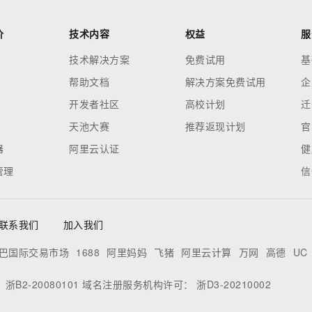
价
技术内容
权益
服
技术解决方案
免费试用
基
帮助文档
解决方案免费试用
企
开发者社区
高校计划
迁
天池大赛
推荐返现计划
官
器
阿里云认证
健
管理
信
联系我们
加入我们
巴国际交易市场
1688
阿里妈妈
飞猪
阿里云计算
万网
高德
UC
：
浙B2-20080101
域名注册服务机构许可：
浙D3-20210002