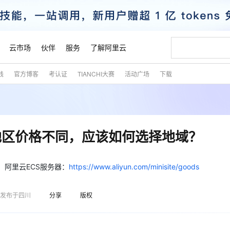
云市场
伙伴
服务
了解阿里云
践
官方博客
考认证
TIANCHI大赛
活动广场
下载
AI 特惠
数据与 API
成为产品伙伴
企业增值服务
最佳实践
价格计算器
AI 场景体
基础软件
产品伙伴合
阿里云认证
市场活动
配置报价
大模型
自助选配和估算价格
新方式
睿译宝，AI翻译排版一步到位
智启 AI 普惠权益
产品生态集成认证中心
企业支持计划
云上春晚
域名与网站
千问官方 MaaS 平台，为开发者和 Agent 而生，新用户赠送 1 亿 + tokens 额度
Qwen Aud
AI Coding
阿里云Maa
2026 阿里云
云服务器 E
为企业打
数据集
Windows
大模型认证
模型
NEW
NEW
交付可用成果
值低价云产品抢先购
上传文档即自动完成翻译和格式还原
至高享 1亿+免费 tokens，加速 Al 应用落地
提供智能易用的域名与建站服务
智能编程，一键
安全可靠、
产品生态伙伴
专家技术服务
云上奥运之旅
弹性计算合作
阿里云中企出
手机三要素
宝塔 Linux
全部认证
地区价格不同，应该如何选择地域？
价格优势
有专属领域专家
GLM-5.2：长任务时代开源旗舰模型
阿里云 OPC 创新助力计划
千问大模型
即刻拥有 DeepS
AI 电商营销
对象存储 O
大模型
产品生态伙伴工作台
企业增值服务台
云栖战略参考
云存储合作计
云栖大会
身份实名认证
CentOS
训练营
推动算力普惠，释放技术红利
最高返9万
多领域专家智能体,一键组建 AI 虚拟交付团队
快速构建应用程序和网站，即刻迈出上云第一步
至高百万元 Token 补贴，加速一人公司成长
多元化、高性能、安全可靠的大模型服务
真正可用的 1M 上下文,一次完成代码全链路开发
轻松解锁专属 Dee
从图文生成到
云上的中国
数据库合作计
活动全景
短信
Docker
 阿里云ECS服务器：
https://www.aliyun.com/minisite/goods
图片和
站式影视创作平台
Hermes Agent，打造自进化智能体
Token Plan 模型订阅计划
数字证书管理服务（原SSL证书）
5 分钟轻松部署
AI 广告创作
无影云电脑
企业成长
NEW
信息公告
看见新力量
云网络合作计
OCR 文字识别
JAVA
证享300元代金券
可视化编排打通从文字构思到成片全链路闭环
全托管，含MySQL、PostgreSQL、SQL Server、MariaDB多引擎
自主进化，持久记忆，越用越聪明
Qwen3.8-Max 首发尝鲜，限时加量 10 倍，夜间低至2折
实现全站HTTPS，呈现可信的WEB访问
图文、视频一
随时随地安
魔搭 Mode
Kimi-K3
HappyHors
发布于四川
分享
版权
NEW
loud
服务实践
官网公告
金融模力时刻
Salesforce O
版
发票查验
全能环境
Claude Code + GStack 打造工程团队
千问办公，限时限量积分加倍
Qoder
低代码高效构
AI 建站
短信服务
型
NEW
作计划
Kimi 最新旗舰模型，长程编程与推理利器
让文字生成流
计划
创新中心
魔搭 ModelSc
健康状态
理服务
让AI从“聊天伙伴”进化为能干活的“数字员工”
安装技能 GStack，拥有专属 AI 工程团队
你的AI工作搭子，覆盖日常办公高频场景
面向真实软件的智能体编程平台
0 代码专业建
客户案例
天气预报查询
操作系统
态合作计划