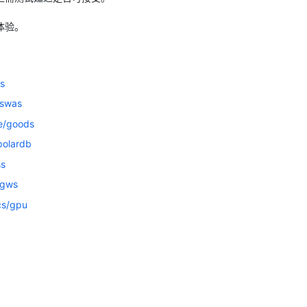
体验。
AI 应用
10分钟微调：让0.6B模型媲美235B模
多模态数据信
型
依托云原生高可用架构,实现Dify私有化部署
用1%尺寸在特定领域达到大模型90%以上效果
一个 AI 助手
超强辅助，Bol
s
即刻拥有 DeepSeek-R1 满血版
在企业官网、通讯软件中为客户提供 AI 客服
/swas
多种方案随心选，轻松解锁专属 DeepSeek
te/goods
polardb
ss
/gws
cs/gpu