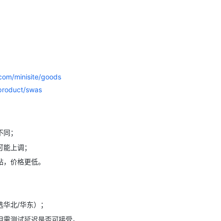
Deepseek-v4-pro
HappyHors
同享
万小智 AI 建站低至 15元/月
Qoder CN
AI 短剧/漫剧
云原生数据库 
快递物流查询
WordPress
成为服务伙
高校合作
点，立即开启云上创新
覆盖公网/内网、递归/权威、移动APP等全场景解析服务
送.CN域名，送备案服务码
基于千问大模型等，支持代码智能生成、研发智能问答
AI助力短剧
态智能体模型
旗舰 MoE 大模型，百万上下文与顶尖推理能力
图生视频，流
Ubuntu
服务生态伙伴
云工开物
企业应用
Works
Night Plan 支持 Qwen 3.8-Max
云原生大数据计算服务 MaxCompute
AI 办公
容器服务 Kub
NEW
GLM-5.2
Wan2.7-T
Red Hat
30+ 款产品免费体验
Data Agent 驱动的一站式 Data+AI 开发治理平台
夜间 5 折，Qwen/Meoo/TokenPlan 客户专享
面向分析的企业级SaaS模式云数据仓库
AI智能应用
提供一站式管
科研合作
视觉 Coding、空间感知、多模态思考等全面升级
1M上下文，专为长程任务能力而生
ERP
堂（旗舰版）
SUSE
智能客服
CRM
.com/minisite/goods
防护产品
2个月
自动承接线索
建站小程序
product/swas
OA 办公系统
AI 应用构建
大模型原生
力提升
财税管理
模板建站
Qoder
大模型服务平台百炼-应用模版
HOT
NEW
面向真实软件
个人版上线、团队版降价；千问3.8-Max首发发尝鲜
丰富多元化的应用模版和解决方案
400电话
定制建站
不同；
万有无界
大模型服务平台百炼-智能体
方案
广告营销
模板小程序
可能上调；
的模型效果
灵活可视化地构建企业级 Agent
贴，价格更低。
定制小程序
秒悟
人工智能平台 PAI
APP 开发
云端极速 AI 
新一代 AI 视频生成模型，深度适配广告营销等场景
AI Native 的算法工程平台，一站式完成建模、训练、推理服务部署
建站系统
选华北/华东）；
但需测试延迟是否可接受。