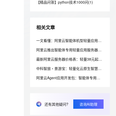
安全
【精品问答】python技术1000问(1)
我要投诉
e-1.1-I2V
Cosyvoice-V3-Flash
PolarDB
上云场景组合购
Milvus 弹性伸缩功能新增节
伴
漫剧创作，剧本、分镜、视频高效生成
100%兼容MySQL、PostgreSQL，兼容Oracle，支持集中和分布式
覆盖90%+业务场景，专享组合折扣价
点支持范围
畅自然，细节丰富
高表现力语音合成大模型，语音克隆听感自然
VPN
ernetes 版 ACK
云聚AI 严选权益
AI 原生数据库服务发布
SSL 证书
2V
Fun-ASR
，一键激活高效办公新体验
理容器应用的 K8s 服务
精选AI产品，从模型到应用全链提效
Agent 数据网关
相关文章
文戏情感细腻自然，动作戏激烈拳拳到肉，实现更强表演能力
支持中英文自由切换，具备更强的噪声鲁棒性
堡垒机
AI 用量加速计划
云原生数据库 PolarDB
防火墙
一文看懂：阿里云智能体机型轻量应用服务器：算力 + Tokens 打包，部署 RAG 更划算
、识别商机，让客服更高效、服务更出色。
新老同享，达量后返
Agentic Database 发布
主机安全
应用
阿里云推出智能体专用轻量应用服务器，套餐自带Tokens不用单独买，首页5折优惠
最新阿里云服务器价格表：轻量38元起、ECS99元起，按量/包月/包年，新老用户同享优惠明细参考
千问办公
NEW
AI 应用及服务市场
的智能体编程平台
一站式AI生产力平台
中科智旅・景游宝：轻量化云原生智慧景区一体化系统落地实践
AI 应用
伶鹊
阿里云Agent应用开发包：智能体专用型轻量应用服务器Tokens 2亿、4亿及8亿，首月5折活动
企业级人与Agent协作平台，接入和调度多个数字员工
智能客服平台，对话机器人、对话分析、智能外呼
大模型
大模型服务平台百炼 - 全妙
自然语言处理
应用创作平台
多模态内容创作工具，已接入 DeepSeek
数据标注
还有其他疑问?
咨询AI助理
机器学习