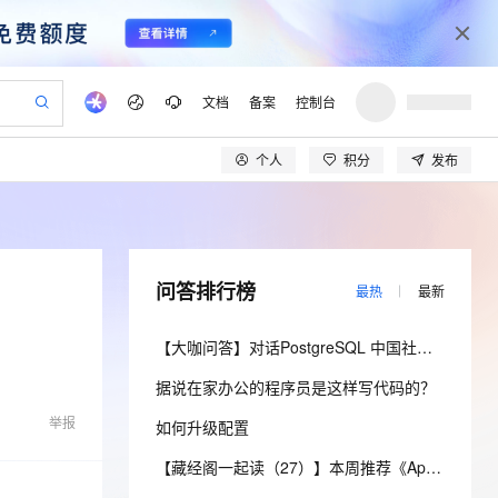
文档
备案
控制台
个人
积分
发布
验
作计划
器
AI 活动
专业服务
服务伙伴合作计划
开发者社区
加入我们
产品动态
服务平台百炼
阿里云 OPC 创新助力计划
一站式生成采购清单，支持单品或批量购买
io：打造专属 AI 语音助手
S产品伙伴计划（繁花）
峰会
CS
造的大模型服务与应用开发平台
一句话生成原生可编辑精美 PPT 文稿
AI 生产力先锋
Al MaaS 服务伙伴赋能合作
域名
博文
Careers
至高可申请百万元
Qwen3.8-Max 模型上线
开启高性价比 AI 编程新体验
弹性可伸缩的云计算服务
Qwen-Audio-3.0-Realtime 端到端实时语音角色扮演
输入一句话想法, 轻松生成专业的 PPT
先锋实践拓展 AI 生产力的边界
Token 补贴，五大权
计划
海大会
伙伴信用分合作计划
商标
问答
社会招聘
问答排行榜
最热
最新
益加速 OPC 成功
eek-V4-Pro
SS
一键部署幻兽帕鲁游戏服务器
飞天发布时刻
HOT
Open Search 向量检索版支
划
备案
电子书
校园招聘
pSeek-V4-Pro
视频创作，一键激活电商全链路生产力
稳定、安全、高性价比、高性能的云存储服务
一键购买专属联机服务器，轻松开启游戏
所见，即是所愿
持视频检索 Pipeline 功能
更多支持
【大咖问答】对话PostgreSQL 中国社区发起人之一，阿里云数据库高级专家 德哥
划
公司注册
镜像站
视频生成
语音识别与合成
专属 QwenPaw
漫剧工坊：一站式动画创作平台
AI 实训营
HOT
应用身份服务 (IDaaS)
据说在家办公的程序员是这样写代码的？
合作伙伴培训与认证
划
上云迁移
站生成，高效打造优质广告素材
全接入的云上超级电脑
从聊天伙伴进化为能主动干活的本地数字员工
快速生产连贯的高质量长漫剧
从基础到进阶，Agent 创客手把手教你
OpenClaw 管理能力上线
lScope
我要反馈
e-1.1-T2V
Qwen3-TTS-Flash
举报
如何升级配置
查询合作伙伴
n Alibaba Cloud ISV 合作
代维服务
建企业门户网站
10 分钟搭建微信、支付宝小程序
MaxCompute MaxFrame 提
畅细腻的高质量视频
离线语音合成大模型，多语言方言自适应，低延迟高稳定
创新加速
ope
登录合作伙伴管理后台
【藏经阁一起读（27）】本周推荐《Apache Flink案例集（2022版）》，你有哪些心得？
我要建议
站，无忧落地极速上线
以可视化方式快速构建移动和 PC 门户网站
国内短信简单易用，安全可靠，秒级触达，全球覆盖200+国家和地区。
高效部署网站，快速应用到小程序
供自动弹性内存功能