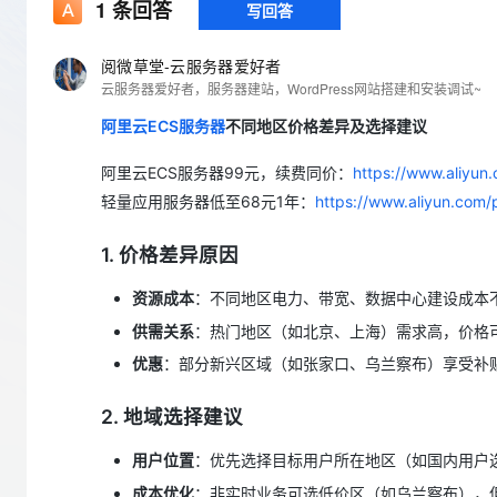
存储
天池大赛
1
条回答
写回答
Qwen3.7-Plus
云解析DNS
解决方案免费试用 新老
电子合同
最高领取价值200元试用
能看、能想、能动手的多模
安全
网络与CDN
AI 算法大赛
畅捷通
阅微草堂-云服务器爱好者
大数据开发治理平台 Data
AI 产品 免费试用
网络
云服务器爱好者，服务器建站，WordPress网站搭建和安装调试~
安全
云开发大赛
Qwen3-VL-Plus
Tableau 订阅
1亿+ 大模型 tokens 和 
阿里云ECS服务器
不同地区价格差异及选择建议
可观测
入门学习赛
中间件
AI空中课堂在线直播课
云防火墙
140+云产品 免费试用
阿里云ECS服务器99元，续费同价：
https://www.aliyun
上云与迁云
云原生的云上边界网络安全
产品新客免费试用，最长1
数据库
生态解决方案
轻量应用服务器低至68元1年：
https://www.aliyun.com/
大模型服务
企业出海
大模型ACA认证体验
大数据计算
助力企业全员 AI 认知与能
行业生态解决方案
1. 价格差异原因
千问AI平台-Token Plan
政企业务
媒体服务
开发者生态解决方案
资源成本
：不同地区电力、带宽、数据中心建设成本
企业服务与云通信
千问AI平台-模型体验
AI 开发和 AI 应用解决
供需关系
：热门地区（如北京、上海）需求高，价格
在线体验全尺寸、多种模态
域名与网站
优惠
：部分新兴区域（如张家口、乌兰察布）享受补
Happy 系列大模型
终端用户计算
2. 地域选择建议
Serverless
用户位置
：优先选择目标用户所在地区（如国内用户
成本优化
：非实时业务可选低价区（如乌兰察布），
开发工具