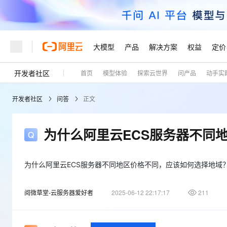
大模型
产品
解决方案
权益
定价
开发者社区
首页
模型体验
探索云世界
问产品
动手实
大模型
产品
解决方案
权益
定价
云市场
伙伴
服务
了解阿里云
精选产品
精选解决方案
普惠上云
产品定价
精选商城
成为销售伙伴
售前咨询
为什么选择阿里云
千问AI平台
开发者社区
问答
正文
了解云产品的定价详情
大模型服务平台百炼
千问办公，解锁你的工作
普惠上云 官方力荐
分销伙伴
在线服务
网站建设
什么是云计算
大
大模型服务与应用平台
企业级Agent产品，直接
云服务器38元/年起，超
咨询伙伴
多端小程序
技术领先
为什么阿里云ECS服务器不同
云上成本管理
售后服务
轻量应用服务器
Agency Agents：拥
官方推荐返现计划
大模型
精选产品
精选解决方案
Salesforce 国际版订阅
稳定可靠
管理和优化成本
推荐新用户得奖励，单订单
销售伙伴合作计划
自助服务
友盟天域
安全合规
人工智能与机器学习
AI
为什么阿里云ECS服务器不同地区价格不同，应该如何选择地域？
文本生成
云数据库 RDS
HappyHorse 打造一
云工开物
无影生态合作计划
在线服务
观测云
分析师报告
高校专属算力普惠，学生认
计算
互联网应用开发
Qwen3.8-Max
阅微草堂-云服务器爱好者
2025-06-12 22:17:17
211
HOT
Salesforce On Alibaba C
工单服务
Tuya 物联网平台阿里云
研究报告与白皮书
人工智能平台 PAI
快速拥有专属 OpenClaw
大模
Consulting Partner 合
大数据
容器
智能体时代全能旗舰模型
免费试用
短信专区
一站式AI开发、训练和推
蓝凌 OA
AI 大模型销售与服务生
现代化应用