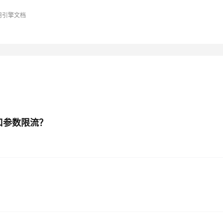
 应用引擎文档
AI 应用
10分钟微调：让0.6B模型媲美235B模
多模态数据信
型
依托云原生高可用架构,实现Dify私有化部署
用1%尺寸在特定领域达到大模型90%以上效果
一个 AI 助手
超强辅助，Bol
即刻拥有 DeepSeek-R1 满血版
在企业官网、通讯软件中为客户提供 AI 客服
多种方案随心选，轻松解锁专属 DeepSeek
接口参数限流？