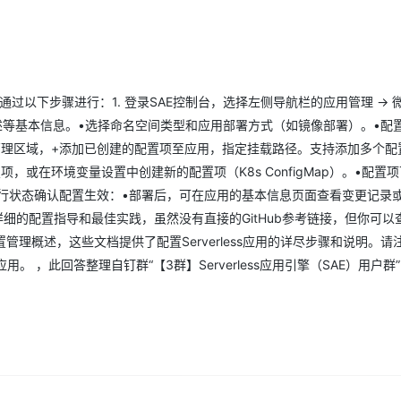
Deepseek-v4-pro
HappyHors
同享
万小智 AI 建站低至 15元/月
Qoder CN
AI 短剧/漫剧
云原生数据库 
快递物流查询
WordPress
成为服务伙
高校合作
点，立即开启云上创新
覆盖公网/内网、递归/权威、移动APP等全场景解析服务
送.CN域名，送备案服务码
基于千问大模型等，支持代码智能生成、研发智能问答
AI助力短剧
态智能体模型
旗舰 MoE 大模型，百万上下文与顶尖推理能力
图生视频，流
Ubuntu
服务生态伙伴
云工开物
企业应用
Works
Night Plan 支持 Qwen 3.8-Max
云原生大数据计算服务 MaxCompute
AI 办公
容器服务 Kub
NEW
GLM-5.2
Wan2.7-T
Red Hat
30+ 款产品免费体验
Data Agent 驱动的一站式 Data+AI 开发治理平台
夜间 5 折，Qwen/Meoo/TokenPlan 客户专享
面向分析的企业级SaaS模式云数据仓库
AI智能应用
提供一站式管
科研合作
视觉 Coding、空间感知、多模态思考等全面升级
1M上下文，专为长程任务能力而生
可以通过以下步骤进行：1. 登录SAE控制台，选择左侧导航栏的应用管理 -> 
ERP
堂（旗舰版）
SUSE
智能客服
描述等基本信息。•选择命名空间类型和应用部署方式（如镜像部署）。•配
CRM
防护产品
2个月
自动承接线索
理区域，+添加已创建的配置项至应用，指定挂载路径。支持添加多个配置
建站小程序
OA 办公系统
AI 应用构建
大模型原生
或在环境变量设置中创建新的配置项（K8s ConfigMap）。•配置
运行状态确认配置生效：•部署后，可在应用的基本信息页面查看变更记录
力提升
财税管理
模板建站
Qoder
大模型服务平台百炼-应用模版
HOT
NEW
于详细的配置指导和最佳实践，虽然没有直接的GitHub参考链接，但你可以
面向真实软件
个人版上线、团队版降价；千问3.8-Max首发发尝鲜
丰富多元化的应用模版和解决方案
400电话
定制建站
理概述，这些文档提供了配置Serverless应用的详尽步骤和说明。请
万有无界
 ，此回答整理自钉群“【3群】Serverless应用引擎（SAE）用户群”
大模型服务平台百炼-智能体
方案
广告营销
模板小程序
的模型效果
灵活可视化地构建企业级 Agent
定制小程序
秒悟
人工智能平台 PAI
APP 开发
云端极速 AI 
新一代 AI 视频生成模型，深度适配广告营销等场景
AI Native 的算法工程平台，一站式完成建模、训练、推理服务部署
建站系统