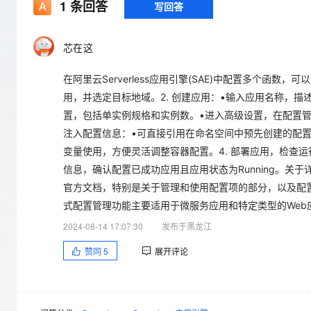
存储
天池大赛
1
条回答
写回答
Qwen3.7-Plus
云解析DNS
解决方案免费试用 新老
电子合同
最高领取价值200元试用
能看、能想、能动手的多模
安全
网络与CDN
AI 算法大赛
畅捷通
芯在这
大数据开发治理平台 Data
AI 产品 免费试用
网络
安全
云开发大赛
Qwen3-VL-Plus
Tableau 订阅
1亿+ 大模型 tokens 和 
在阿里云Serverless应用引擎(SAE)中配置多个函数，
可观测
入门学习赛
中间件
AI空中课堂在线直播课
云防火墙
140+云产品 免费试用
用，并选定目标地域。2. 创建应用：•输入应用名称，
上云与迁云
云原生的云上边界网络安全
产品新客免费试用，最长1
数据库
置，包括单实例规格和实例数。•进入高级设置，在配置管
生态解决方案
大模型服务
注入配置信息：•可直接引用在命名空间中预先创建的配置项，
企业出海
大模型ACA认证体验
大数据计算
变量使用，方便灵活调整容器配置。4. 部署应用，检查
助力企业全员 AI 认知与能
行业生态解决方案
千问AI平台-Token Plan
政企业务
信息，确认配置已成功应用且应用状态为Running。关
媒体服务
开发者生态解决方案
官方文档，特别是关于管理和使用配置项的部分，以及配置管
企业服务与云通信
式配置管理功能主要适用于微服务应用和特定类型的Web应用。
千问AI平台-模型体验
AI 开发和 AI 应用解决
在线体验全尺寸、多种模态
域名与网站
2024-08-14 17:07:30
发布于黑龙江
Happy 系列大模型
赞同
5
展开评论
终端用户计算
Serverless
开发工具