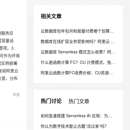
安全
我要投诉
e-1.1-I2V
Cosyvoice-V3-Flash
PolarDB
上云场景组合购
Milvus 弹性伸缩功能新增节
伴
漫剧创作，剧本、分镜、视频高效生成
100%兼容MySQL、PostgreSQL，兼容Oracle，支持集中和分布式
覆盖90%+业务场景，专享组合折扣价
点支持范围
畅自然，细节丰富
高表现力语音合成大模型，语音克隆听感自然
VPN
相关文章
ernetes 版 ACK
云聚AI 严选权益
AI 原生数据库服务发布
SSL 证书
2V
Fun-ASR
，一键激活高效办公新体验
理容器应用的 K8s 服务
精选AI产品，从模型到应用全链提效
Agent 数据网关
云数据库包年包月和按量付费哪个划算？阿里云 RDS 计费方式选型全解析
文戏情感细腻自然，动作戏激烈拳拳到肉，实现更强表演能力
支持中英文自由切换，具备更强的噪声鲁棒性
微服务应
堡垒机
AI 用量加速计划
置容量设
云原生数据库 PolarDB
数据库在线扩容业务受影响吗？阿里云 PolarDB 秒级弹性无感变配解析
防火墙
、识别商机，让客服更高效、服务更出色。
新老同享，达量后返
Agentic Database 发布
项。3.
云数据库 Serverless 模式怎么收费？阿里云 PolarDB Serverless 按需计费解析
主机安全
应用
项可作为环境
什么是函数计算 FC？CU 计费模式、免费额度、场景成本对比全说明
或实例部署
千问办公
NEW
AI 应用及服务市场
查阅阿里云
阿里云函数计算FC收费价格：CU资源包50万、300万、1000万、2亿、20亿及4000万CU费用清单
的智能体编程平台
一站式AI生产力平台
注意，分布
AI 应用
伶鹊
企业级人与Agent协作平台，接入和调度多个数字员工
智能客服平台，对话机器人、对话分析、智能外呼
大模型
举报
热门讨论
热门文章
大模型服务平台百炼 - 全妙
自然语言处理
应用创作平台
多模态内容创作工具，已接入 DeepSeek
数据标注
如何急速搭建 Serverless AI 应用：为你写诗？
机器学习
你认为数字技术能让古籍“活过来”吗？