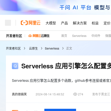
大模型
产品
解决方案
权益
定价
开发者社区
首页
Serverless
中间件
微
大模型
产品
解决方案
权益
定价
云市场
伙伴
服务
了解阿里云
精选产品
精选解决方案
普惠上云
产品定价
精选商城
成为销售伙伴
售前咨询
为什么选择阿里云
千问AI平台
开发者社区
云原生
Serverless
正文
了解云产品的定价详情
大模型服务平台百炼
千问办公，解锁你的工作
普惠上云 官方力荐
分销伙伴
在线服务
网站建设
什么是云计算
大
大模型服务与应用平台
企业级Agent产品，直接
云服务器38元/年起，超
咨询伙伴
多端小程序
技术领先
Serverless 应用引擎怎么
云上成本管理
售后服务
轻量应用服务器
Agency Agents：拥
官方推荐返现计划
大模型
精选产品
精选解决方案
Salesforce 国际版订阅
稳定可靠
管理和优化成本
推荐新用户得奖励，单订单
销售伙伴合作计划
自助服务
友盟天域
安全合规
人工智能与机器学习
AI
Serverless 应用引擎怎么配置多个函数，github参考连接或者
文本生成
云数据库 RDS
HappyHorse 打造一
云工开物
无影生态合作计划
在线服务
观测云
分析师报告
高校专属算力普惠，学生认
计算
互联网应用开发
Qwen3.8-Max
真的很搞笑
2024-08-14 15:48:52
274
发布于黑龙江
HOT
Salesforce On Alibaba C
工单服务
Tuya 物联网平台阿里云
研究报告与白皮书
人工智能平台 PAI
快速拥有专属 OpenClaw
大模
Consulting Partner 合
大数据
容器
智能体时代全能旗舰模型
免费试用
短信专区
一站式AI开发、训练和推
蓝凌 OA
AI 大模型销售与服务生
现代化应用