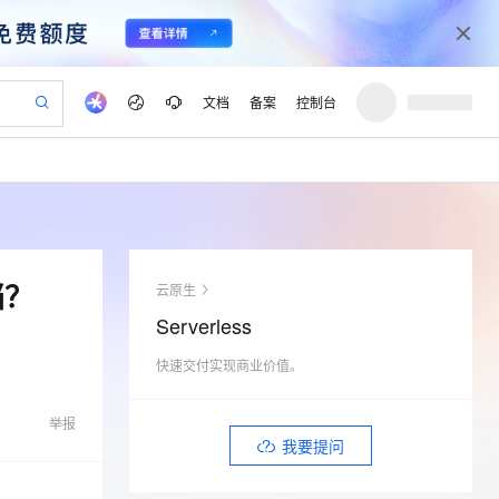
文档
备案
控制台
验
作计划
器
AI 活动
专业服务
服务伙伴合作计划
开发者社区
加入我们
产品动态
服务平台百炼
阿里云 OPC 创新助力计划
一站式生成采购清单，支持单品或批量购买
io：打造专属 AI 语音助手
S产品伙伴计划（繁花）
峰会
CS
造的大模型服务与应用开发平台
一句话生成原生可编辑精美 PPT 文稿
AI 生产力先锋
Al MaaS 服务伙伴赋能合作
域名
博文
Careers
至高可申请百万元
Qwen3.8-Max 模型上线
开启高性价比 AI 编程新体验
弹性可伸缩的云计算服务
Qwen-Audio-3.0-Realtime 端到端实时语音角色扮演
输入一句话想法, 轻松生成专业的 PPT
先锋实践拓展 AI 生产力的边界
Token 补贴，五大权
计划
海大会
伙伴信用分合作计划
商标
问答
社会招聘
档？
云原生
益加速 OPC 成功
eek-V4-Pro
SS
一键部署幻兽帕鲁游戏服务器
飞天发布时刻
HOT
Open Search 向量检索版支
划
备案
电子书
校园招聘
Serverless
pSeek-V4-Pro
视频创作，一键激活电商全链路生产力
稳定、安全、高性价比、高性能的云存储服务
一键购买专属联机服务器，轻松开启游戏
所见，即是所愿
持视频检索 Pipeline 功能
更多支持
划
公司注册
镜像站
视频生成
语音识别与合成
快速交付实现商业价值。
专属 QwenPaw
漫剧工坊：一站式动画创作平台
AI 实训营
HOT
应用身份服务 (IDaaS)
合作伙伴培训与认证
划
上云迁移
站生成，高效打造优质广告素材
全接入的云上超级电脑
从聊天伙伴进化为能主动干活的本地数字员工
快速生产连贯的高质量长漫剧
从基础到进阶，Agent 创客手把手教你
OpenClaw 管理能力上线
lScope
我要反馈
e-1.1-T2V
Qwen3-TTS-Flash
举报
查询合作伙伴
n Alibaba Cloud ISV 合作
代维服务
建企业门户网站
10 分钟搭建微信、支付宝小程序
我要提问
MaxCompute MaxFrame 提
畅细腻的高质量视频
离线语音合成大模型，多语言方言自适应，低延迟高稳定
创新加速
ope
登录合作伙伴管理后台
我要建议
站，无忧落地极速上线
以可视化方式快速构建移动和 PC 门户网站
国内短信简单易用，安全可靠，秒级触达，全球覆盖200+国家和地区。
高效部署网站，快速应用到小程序
供自动弹性内存功能