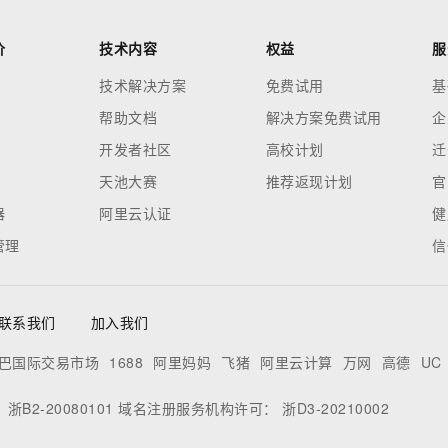
价
技术内容
权益
服
技术解决方案
免费试用
基
帮助文档
解决方案免费试用
企
开发者社区
高校计划
迁
天池大赛
推荐返现计划
官
器
阿里云认证
健
管理
信
联系我们
加入我们
巴国际交易市场
1688
阿里妈妈
飞猪
阿里云计算
万网
高德
UC
：
浙B2-20080101
域名注册服务机构许可：
浙D3-20210002