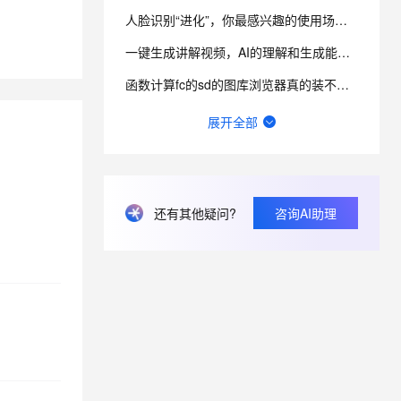
人脸识别“进化”，你最感兴趣的使用场景有哪些？
息提取
与 AI 智能体进行实时音视频通话
一键生成讲解视频，AI的理解和生成能力到底有多强？
从文本、图片、视频中提取结构化的属性信息
构建支持视频理解的 AI 音视频实时通话应用
函数计算fc的sd的图库浏览器真的装不上去，不显示，怎么回事？
t.diy 一步搞定创意建站
构建大模型应用的安全防护体系
请问主域名备案了，子域名还要备案吗？
展开全部
通过自然语言交互简化开发流程,全栈开发支持
通过阿里云安全产品对 AI 应用进行安全防护
在终端怎么升级python？
函数计算一键部署ComfyUI绘画平台的优势有哪些？
还有其他疑问?
咨询AI助理
一步搞定创意建站，Bolt.diy提供了哪些优势？
有没有一种可能，其实你早就在AIGC了？