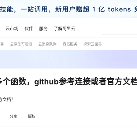
云市场
伙伴
服务
了解阿里云
服务
云原生可观测
云消息队列
容器服务
探索云世界
AI 特惠
数据与 API
成为产品伙伴
企业增值服务
最佳实践
价格计算器
AI 场景体
基础软件
产品伙伴合
阿里云认证
市场活动
配置报价
大模型
自助选配和估算价格
新方式
睿译宝，AI翻译排版一步到位
智启 AI 普惠权益
产品生态集成认证中心
企业支持计划
云上春晚
域名与网站
千问官方 MaaS 平台，为开发者和 Agent 而生，新用户赠送 1 亿 + tokens 额度
Qwen Aud
AI Coding
阿里云Maa
2026 阿里云
云服务器 E
为企业打
数据集
Windows
大模型认证
模型
NEW
NEW
交付可用成果
值低价云产品抢先购
上传文档即自动完成翻译和格式还原
至高享 1亿+免费 tokens，加速 Al 应用落地
提供智能易用的域名与建站服务
智能编程，一键
安全可靠、
产品生态伙伴
专家技术服务
云上奥运之旅
弹性计算合作
阿里云中企出
手机三要素
宝塔 Linux
全部认证
配置多个函数，github参考连接或者官方文
价格优势
有专属领域专家
GLM-5.2：长任务时代开源旗舰模型
阿里云 OPC 创新助力计划
千问大模型
即刻拥有 DeepS
AI 电商营销
对象存储 O
大模型
产品生态伙伴工作台
企业增值服务台
云栖战略参考
云存储合作计
云栖大会
身份实名认证
CentOS
训练营
推动算力普惠，释放技术红利
最高返9万
多领域专家智能体,一键组建 AI 虚拟交付团队
快速构建应用程序和网站，即刻迈出上云第一步
至高百万元 Token 补贴，加速一人公司成长
多元化、高性能、安全可靠的大模型服务
真正可用的 1M 上下文,一次完成代码全链路开发
轻松解锁专属 Dee
从图文生成到
云上的中国
数据库合作计
活动全景
短信
Docker
官方文档？
图片和
站式影视创作平台
Hermes Agent，打造自进化智能体
Token Plan 模型订阅计划
数字证书管理服务（原SSL证书）
5 分钟轻松部署
AI 广告创作
无影云电脑
企业成长
NEW
信息公告
看见新力量
云网络合作计
OCR 文字识别
JAVA
证享300元代金券
可视化编排打通从文字构思到成片全链路闭环
全托管，含MySQL、PostgreSQL、SQL Server、MariaDB多引擎
自主进化，持久记忆，越用越聪明
Qwen3.8-Max 首发尝鲜，限时加量 10 倍，夜间低至2折
实现全站HTTPS，呈现可信的WEB访问
图文、视频一
随时随地安
魔搭 Mode
Kimi-K3
HappyHors
分享
版权
NEW
loud
服务实践
官网公告
金融模力时刻
Salesforce O
版
发票查验
全能环境
Claude Code + GStack 打造工程团队
千问办公，限时限量积分加倍
Qoder
低代码高效构
AI 建站
短信服务
型
NEW
作计划
Kimi 最新旗舰模型，长程编程与推理利器
让文字生成流
计划
创新中心
魔搭 ModelSc
健康状态
理服务
让AI从“聊天伙伴”进化为能干活的“数字员工”
安装技能 GStack，拥有专属 AI 工程团队
你的AI工作搭子，覆盖日常办公高频场景
面向真实软件的智能体编程平台
0 代码专业建
客户案例
天气预报查询
操作系统
态合作计划