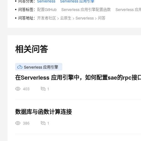
问答分类：
Serverless
Serverless 应用引擎
大模型解决方案
问答标签：
配置GitHub
Serverless 应用引擎配置函数
Serverless
迁移与运维管理
快速部署 Dify，高效搭建 
问答地址：
开发者社区
>
云原生
>
Serverless
>
问答
专有云
10 分钟在聊天系统中增加
相关问答
Serverless 应用引擎
在Serverless 应用引擎中，如何配置sae的rpc
403
1
数据库与函数计算连接
386
1