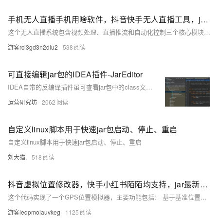
手机无人直播手机用啥软件，抖音快手无人直播工具，jar代码分享
这个无人直播系统包含视频处理、直播推流和自动化控制三个核心模块。使用mvn package命
游客rci3gd3n2dlu2
538
可直接编辑jar包的IDEA插件-JarEditor
IDEA自带的反编译插件虽可查看jar包中的class文件，但无法直接编辑。为解决此问题，作者开发了JarEditor插件，可在IDEA中直接编辑jar文件内的class及资源文件，无需解压或手动编译。点击Jar Editor可修改代码，通过Save/Compile保存并编译，Build Jar则将更改写回jar包。该插件简化了jar包编辑流程，提高了开发效率。
运营研究坊
2062
自定义linux脚本用于快速jar包启动、停止、重启
自定义linux脚本用于快速jar包启动、停止、重启
刘大猫.
518
抖音虚拟位置修改器，快手小红书陌陌均支持，jar最新xposed插件
这个代码实现了一个GPS位置模拟器，主要功能包括： 基于基准位置生成随机GPS坐标点
游客ledpmolauvkeg
1125