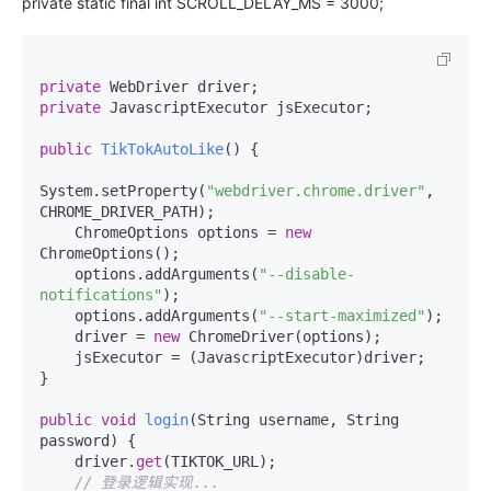
private static final int SCROLL_DELAY_MS = 3000;
private
private
 JavascriptExecutor jsExecutor;

public
TikTokAutoLike
()
 {

System.setProperty(
"webdriver.chrome.driver"
, 
CHROME_DRIVER_PATH);

    ChromeOptions options = 
new
ChromeOptions();

    options.addArguments(
"--disable-
notifications"
);

    options.addArguments(
"--start-maximized"
);

    driver = 
new
 ChromeDriver(options);

    jsExecutor = (JavascriptExecutor)driver;

}

public
void
login
(
String username, String 
password
)
 {

    driver.
get
(TIKTOK_URL);

// 登录逻辑实现...