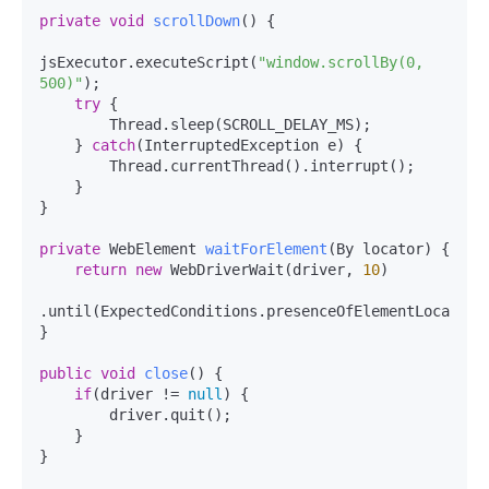
private
void
scrollDown
()
 {

jsExecutor.executeScript(
"window.scrollBy(0, 
500)"
);

try
 {

        Thread.sleep(SCROLL_DELAY_MS);

    } 
catch
(InterruptedException e) {

        Thread.currentThread().interrupt();

    }

}

private
 WebElement 
waitForElement
(
By locator
)
 {

return
new
 WebDriverWait(driver, 
10
)

.until(ExpectedConditions.presenceOfElementLocated(l
}

public
void
close
()
 {

if
(driver != 
null
) {

        driver.quit();

    }

}
