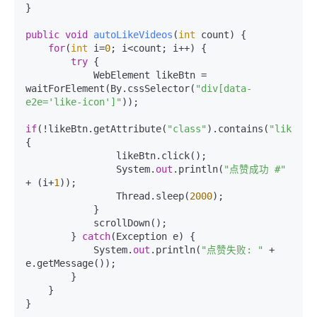
}

public
void
autoLikeVideos
(
int
 count
)
 {

for
(
int
 i=
0
; i<count; i++) {

try
 {

            WebElement likeBtn = 
waitForElement(By.cssSelector(
"div[data-
e2e='like-icon']"
));

if
(!likeBtn.getAttribute(
"class"
).contains(
"liked"
))
{

                likeBtn.click();

                System.
out
.println(
"点赞成功 #"
+ (i+
1
));

                Thread.sleep(
2000
);

            }

            scrollDown();

        } 
catch
(Exception e) {

            System.
out
.println(
"点赞失败: "
 + 
e.getMessage());

        }

    }

}
