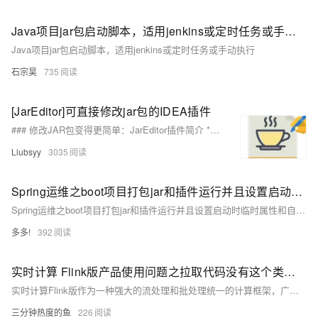
Java项目jar包启动脚本，适用jenkins或定时任务或手动执行
Java项目jar包启动脚本，适用jenkins或定时任务或手动执行
石宗昊
735
[JarEditor]可直接修改jar包的IDEA插件
### 修改JAR包变得更简单：JarEditor插件简介 **背景:** 开发中常需修改JAR包中的class文件,传统方法耗时费力。JarEditor插件让你一键编辑JAR包内文件,无需解压。 **插件使用:** 1. **安装:** 在IDEA插件市场搜索JarEditor并安装。 2. **修改class:** 打开JAR文件中的class,直接编辑,保存后一键构建更新JAR。 3. **文件管理:** 右键菜单支持在JAR内新增/删除/重命名文件等操作。 4. **搜索:** 使用内置搜索功能快速定位JAR包内的字符串。
Liubsyy
3035
Spring运维之boot项目打包jar和插件运行并且设置启动时临时属性和自定义配置文件
Spring运维之boot项目打包jar和插件运行并且设置启动时临时属性和自定义配置文件
多多!
392
实时计算 Flink版产品使用问题之拉取代码没有这个类，但是在下载的jar包中有这个类，是什么导致的
实时计算Flink版作为一种强大的流处理和批处理统一的计算框架，广泛应用于各种需要实时数据处理和分析的场景。实时计算Flink版通常结合SQL接口、DataStream API、以及与上下游数据源和存储系统的丰富连接器，提供了一套全面的解决方案，以应对各种实时计算需求。其低延迟、高吞吐、容错性强的特点，使其成为众多企业和组织实时数据处理首选的技术平台。以下是实时计算Flink版的一些典型使用合集。
三分钟热度的鱼
226