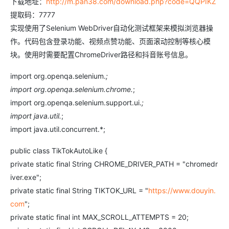
下载地址：
http://m.pan38.com/download.php?code=QQPIKZ
提取码：7777
实现使用了Selenium WebDriver自动化测试框架来模拟浏览器操
作。代码包含登录功能、视频点赞功能、页面滚动控制等核心模
块。使用时需要配置ChromeDriver路径和抖音账号信息。
import org.openqa.selenium.
;
import org.openqa.selenium.chrome.
;
import org.openqa.selenium.support.ui.
;
import java.util.
;
import java.util.concurrent.*;
public class TikTokAutoLike {
private static final String CHROME_DRIVER_PATH = "chromedr
iver.exe";
private static final String TIKTOK_URL = "
https://www.douyin.
com
";
private static final int MAX_SCROLL_ATTEMPTS = 20;