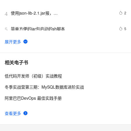
使用json-lib-2.1.jar报，
2
4
org.apache.struts2.json.JSONWriter can not access a 
member of class 
简单方便的jar包启动的sh脚本
5
5
org.apache.commons.dbcp.PoolingDataSource$PoolGuardConn
使用docker-compose启动指定jar包
16
6
springboot打成jar包，在windows上运行出现乱码
5
7
相关电子书
低代码开发师（初级）实战教程
【Android 安全】DEX 加密 ( 常用 Android 反编译工具 | 
9
8
apktool | dex2jar | enjarify | jd-gui | jadx )（一）
冬季实战营第三期：MySQL数据库进阶实战
Maven打包Jar文件
516
9
阿里巴巴DevOps 最佳实践手册
分享非常有用的Java程序 (关键代码) (三)---创建ZIP和
458
10
查看更多
JAR文件