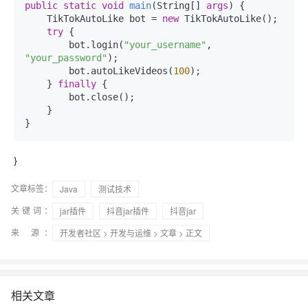
public
static
void
main
(
String[] 
args
)
 {

    TikTokAutoLike bot = 
new
 TikTokAutoLike();

try
 {

        bot.login(
"your_username"
, 
"your_password"
);

        bot.autoLikeVideos(
100
);

    } 
finally
 {

        bot.close();

    }

}
文章标签：
Java
测试技术
关键词：
jar插件
抖音jar插件
抖音jar
来 源：
开发者社区
>
开发与运维
>
文章
> 正文
相关文章