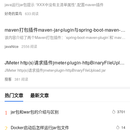
java运行jar包提示 “XXX中没有主清单属性”,配置maven插件
好奇的菜鸟
633
maven打包插件maven-jar-plugin与spring-boot-maven-plugin
该内容介绍了两个Maven打包插件：`spring-boot-maven-plugin`和`maven-jar-plugin`。`spring-boot-maven-plugin`是Spring Boot项目的默认打包工具，它会包含项目类文件、资源和依赖的jar，但不会解编译依赖。而`maven-jar-plugin`则用于创建普通JAR包，不包含依赖。文中还展示了两个插件打包后的效果差异，并强调了持续练习以掌握这些技能的重要性。
javaNice
2556
JMeter http(s)请求插件jmeter-plugin-httpBinaryFileUpload.jar
JMeter http(s)请求插件jmeter-plugin-httpBinaryFileUpload.jar
授客
381
热门文章
最新文章
jar包和war包的介绍与区别
3701
1
Docker启动后怎样运行jar包文件
14
2