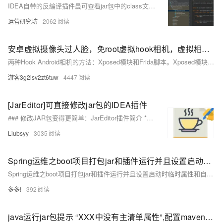
IDEA自带的反编译插件虽可查看jar包中的class文件，但无法直接编辑。为解决此问题，作者开发了JarEditor插件，可在IDEA中直接编辑jar文件内的class及资源文件，无需解压或手动编译。点击Jar Editor可修改代码，通过Save/Compile保存并编译，Build Jar则将更改写回jar包。该插件简化了jar包编辑流程，提高了开发效率。
运营研究坊
2062
安卓虚拟摄像头过人脸，免root虚拟hook相机，虚拟相机hook版【jar】
两种Hook Android相机的方法：Xposed模块和Frida脚本。Xposed模块需要安装在已root的设备
游客3g2isv2zt6tuw
4447
[JarEditor]可直接修改jar包的IDEA插件
### 修改JAR包变得更简单：JarEditor插件简介 **背景:** 开发中常需修改JAR包中的class文件,传统方法耗时费力。JarEditor插件让你一键编辑JAR包内文件,无需解压。 **插件使用:** 1. **安装:** 在IDEA插件市场搜索JarEditor并安装。 2. **修改class:** 打开JAR文件中的class,直接编辑,保存后一键构建更新JAR。 3. **文件管理:** 右键菜单支持在JAR内新增/删除/重命名文件等操作。 4. **搜索:** 使用内置搜索功能快速定位JAR包内的字符串。
Liubsyy
3035
Spring运维之boot项目打包jar和插件运行并且设置启动时临时属性和自定义配置文件
Spring运维之boot项目打包jar和插件运行并且设置启动时临时属性和自定义配置文件
多多!
392
java运行jar包提示 “XXX中没有主清单属性”,配置maven插件