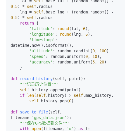
    lat = 
self
.base_lat + (random.random() - 
0.5
) * 
self
.radius

    lng = 
self
.base_lng + (random.random() - 
0.5
) * 
self
.radius

return
 {

'latitude'
: 
round
(lat, 
6
),

'longitude'
: 
round
(lng, 
6
),

'timestamp'
: 
datetime.now().isoformat(),

'altitude'
: random.randint(
0
, 
100
),

'speed'
: random.uniform(
0
, 
10
),

'accuracy'
: random.uniform(
5
, 
20
)

    }

def
record_history
(
self, point
):

"""记录历史位置"""
self
.history.append(point)

if
len
(
self
.history) > 
self
.max_history:

self
.history.pop(
0
)

def
save_to_file
(
self, 
filename=
'gps_data.json'
):

"""保存GPS数据到文件"""
with
open
(filename, 
'w'
) 
as
 f:
