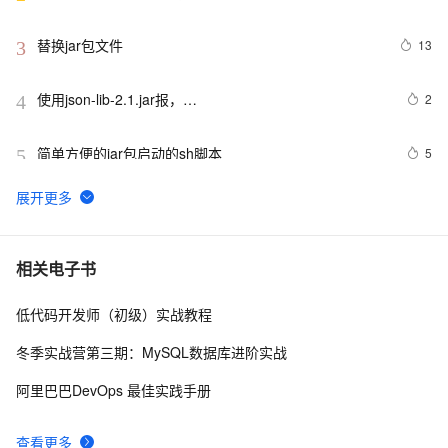
替换jar包文件
13
3
使用json-lib-2.1.jar报，
2
4
org.apache.struts2.json.JSONWriter can not access a 
member of class 
简单方便的jar包启动的sh脚本
5
5
org.apache.commons.dbcp.PoolingDataSource$PoolGuardConn
使用docker-compose启动指定jar包
16
6
springboot打成jar包，在windows上运行出现乱码
5
7
相关电子书
低代码开发师（初级）实战教程
【Android 安全】DEX 加密 ( 常用 Android 反编译工具 | 
9
8
apktool | dex2jar | enjarify | jd-gui | jadx )（一）
冬季实战营第三期：MySQL数据库进阶实战
Maven打包Jar文件
516
9
阿里巴巴DevOps 最佳实践手册
分享非常有用的Java程序 (关键代码) (三)---创建ZIP和
458
10
查看更多
JAR文件