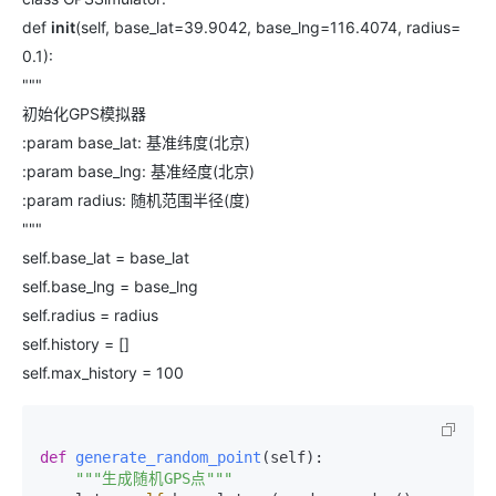
def
init
(self, base_lat=39.9042, base_lng=116.4074, radius=
0.1):
"""
初始化GPS模拟器
:param base_lat: 基准纬度(北京)
:param base_lng: 基准经度(北京)
:param radius: 随机范围半径(度)
"""
self.base_lat = base_lat
self.base_lng = base_lng
self.radius = radius
self.history = []
self.max_history = 100
def
generate_random_point
(
self
):

"""生成随机GPS点"""