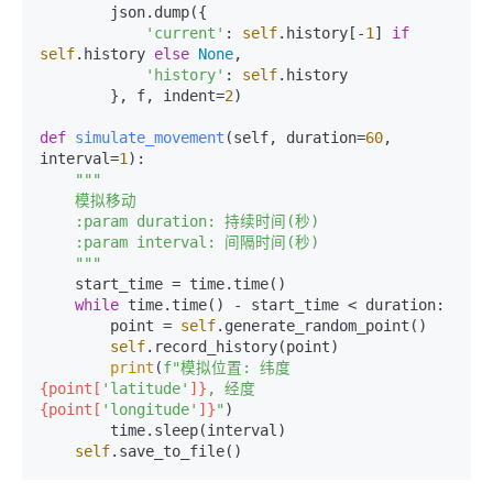
        json.dump({

'current'
: 
self
.history[-
1
] 
if
self
.history 
else
None
,

'history'
: 
self
.history

        }, f, indent=
2
)

def
simulate_movement
(
self, duration=
60
, 
interval=
1
):

"""

    模拟移动

    :param duration: 持续时间(秒)

    :param interval: 间隔时间(秒)

    """
    start_time = time.time()

while
 time.time() - start_time < duration:

        point = 
self
.generate_random_point()

self
.record_history(point)

print
(
f"模拟位置: 纬度 
{point[
'latitude'
]}
, 经度 
{point[
'longitude'
]}
"
)

        time.sleep(interval)

self