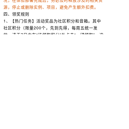
况，在体验部署完成后，务必及时释放涉及的相关资
源，停止或删除实例、项目，避免产生额外扣费。
四、领奖规则
1、【热门任务】活动奖品为社区积分和音箱。其中
社区积分（限量200个，先到先得，每周五统一发
放，请于7日内在“待领取积分”处点击“一键领取”，逾
期积分将失效无法领取）。实物奖品木质音箱每个工
作日上午10点刷新（每日限量5个，先到先得，完成
任务后需点击“领取奖品”按钮并填写收货信息，奖品
将在活动结束后15天内统一发出。）
2、实物礼品作为奖励赠送，活动方对奖品的生产日
期、维修期等不负责，如涉及到商品问题可联系活动
主办方。若1积分兑换的实物礼品，通常情况下不退
不换，若特殊情况，可与商家联系寄回，但不退返现
金及积分。商品可能会存在库存不足等情况，会酌情
为您更换商品，商品图、奖品图仅供参考，以您最终
收到商品为准。
3、获得领奖资格后请尽快填写收货信息，活动结束
后将停止统计，未填写者将无法领取奖品。