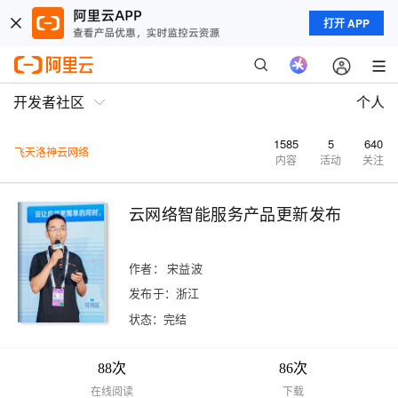
打开 APP
开发者社区
个人
1585
5
640
飞天洛神云网络
内容
活动
关注
云网络智能服务产品更新发布
作者：
宋益波
发布于：浙江
状态：完结
88次
86次
在线阅读
下载