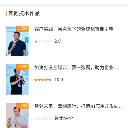
【开年Hi购季】网络产品优惠活动看板
11406
其他技术作品
VPC最佳实践（二）：VPC内如何使用云产品
13659
一张图看懂阿里云网络产品【四】NAT网关
14043
已完结
客户实践：易点天下的全球化智能引擎
聊一聊负载均衡SLB的DDoS防护
14274
2.0
连载中
加速打造全球云计算一张网，助力企业出
海踏浪而行
10.0
已完结
智驱未来，云网随行：打造AI应用开发&交
付网络架构新范式
暂无评分