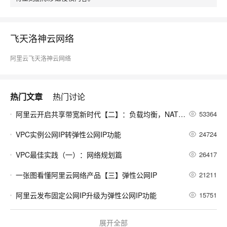
飞天洛神云网络
阿里云飞天洛神云网络
热门文章
热门讨论
阿里云开启共享带宽新时代【二】：负载均衡，NAT网关，ECS都支持共享带宽啦
53364
VPC实例公网IP转弹性公网IP功能
24724
VPC最佳实践（一）：网络规划篇
26417
一张图看懂阿里云网络产品【三】弹性公网IP
21211
阿里云发布固定公网IP升级为弹性公网IP功能
15751
新功能：阿里云负载均衡SLB支持HTTP访问强制跳转HTTPS
17594
展开全部