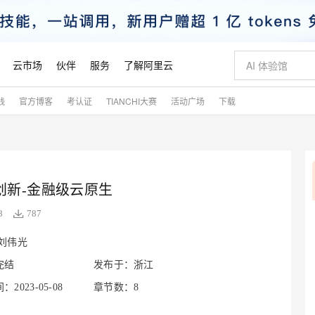
云市场
伙伴
服务
了解阿里云
践
官方博客
考认证
TIANCHI大赛
活动广场
下载
AI 特惠
数据与 API
成为产品伙伴
企业增值服务
最佳实践
价格计算器
AI 场景体
基础软件
产品伙伴合
阿里云认证
市场活动
配置报价
大模型
自助选配和估算价格
新方式
睿译宝，AI翻译排版一步到位
智启 AI 普惠权益
产品生态集成认证中心
企业支持计划
云上春晚
域名与网站
千问官方 MaaS 平台，为开发者和 Agent 而生，新用户赠送 1 亿 + tokens 额度
Qwen Aud
AI Coding
阿里云Maa
2026 阿里云
云服务器 E
为企业打
数据集
Windows
大模型认证
模型
NEW
NEW
交付可用成果
值低价云产品抢先购
上传文档即自动完成翻译和格式还原
至高享 1亿+免费 tokens，加速 Al 应用落地
提供智能易用的域名与建站服务
智能编程，一键
安全可靠、
产品生态伙伴
专家技术服务
云上奥运之旅
弹性计算合作
阿里云中企出
手机三要素
宝塔 Linux
全部认证
价格优势
创新-金融级云原生
有专属领域专家
GLM-5.2：长任务时代开源旗舰模型
阿里云 OPC 创新助力计划
千问大模型
即刻拥有 DeepS
AI 电商营销
对象存储 O
大模型
产品生态伙伴工作台
企业增值服务台
云栖战略参考
云存储合作计
云栖大会
身份实名认证
CentOS
训练营
推动算力普惠，释放技术红利
最高返9万
多领域专家智能体,一键组建 AI 虚拟交付团队
快速构建应用程序和网站，即刻迈出上云第一步
至高百万元 Token 补贴，加速一人公司成长
多元化、高性能、安全可靠的大模型服务
真正可用的 1M 上下文,一次完成代码全链路开发
轻松解锁专属 Dee
从图文生成到
8
787
云上的中国
数据库合作计
活动全景
短信
Docker
图片和
站式影视创作平台
Hermes Agent，打造自进化智能体
Token Plan 模型订阅计划
数字证书管理服务（原SSL证书）
5 分钟轻松部署
AI 广告创作
无影云电脑
企业成长
NEW
信息公告
刘伟光
看见新力量
云网络合作计
OCR 文字识别
JAVA
证享300元代金券
可视化编排打通从文字构思到成片全链路闭环
全托管，含MySQL、PostgreSQL、SQL Server、MariaDB多引擎
自主进化，持久记忆，越用越聪明
Qwen3.8-Max 首发尝鲜，限时加量 10 倍，夜间低至2折
实现全站HTTPS，呈现可信的WEB访问
图文、视频一
随时随地安
魔搭 Mode
完结
发布于：浙江
Kimi-K3
HappyHors
NEW
loud
服务实践
官网公告
金融模力时刻
Salesforce O
版
发票查验
全能环境
Claude Code + GStack 打造工程团队
千问办公，限时限量积分加倍
Qoder
低代码高效构
AI 建站
短信服务
型
NEW
作计划
Kimi 最新旗舰模型，长程编程与推理利器
让文字生成流
2023-05-08
章节数：8
计划
创新中心
魔搭 ModelSc
健康状态
理服务
让AI从“聊天伙伴”进化为能干活的“数字员工”
安装技能 GStack，拥有专属 AI 工程团队
你的AI工作搭子，覆盖日常办公高频场景
面向真实软件的智能体编程平台
0 代码专业建
客户案例
天气预报查询
操作系统
态合作计划