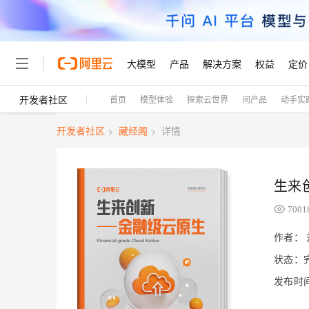
大模型
产品
解决方案
权益
定价
开发者社区
首页
模型体验
探索云世界
问产品
动手实
大模型
产品
解决方案
权益
定价
云市场
伙伴
服务
了解阿里云
精选产品
精选解决方案
普惠上云
产品定价
精选商城
成为销售伙伴
售前咨询
为什么选择阿里云
千问AI平台
开发者社区
藏经阁
详情
>
>
了解云产品的定价详情
大模型服务平台百炼
千问办公，解锁你的工作
普惠上云 官方力荐
分销伙伴
在线服务
网站建设
什么是云计算
大
大模型服务与应用平台
企业级Agent产品，直接
云服务器38元/年起，超
咨询伙伴
多端小程序
技术领先
云上成本管理
售后服务
生来
轻量应用服务器
Agency Agents：拥
官方推荐返现计划
大模型
精选产品
精选解决方案
Salesforce 国际版订阅
稳定可靠
管理和优化成本
推荐新用户得奖励，单订单
销售伙伴合作计划
7001
自助服务
友盟天域
安全合规
人工智能与机器学习
AI
文本生成
云数据库 RDS
HappyHorse 打造一
云工开物
作者：
无影生态合作计划
在线服务
观测云
分析师报告
高校专属算力普惠，学生认
计算
互联网应用开发
状态：
Qwen3.8-Max
HOT
Salesforce On Alibaba C
工单服务
Tuya 物联网平台阿里云
研究报告与白皮书
人工智能平台 PAI
快速拥有专属 OpenClaw
大模
Consulting Partner 合
大数据
容器
智能体时代全能旗舰模型
发布时间：
免费试用
短信专区
一站式AI开发、训练和推
蓝凌 OA
AI 大模型销售与服务生
现代化应用