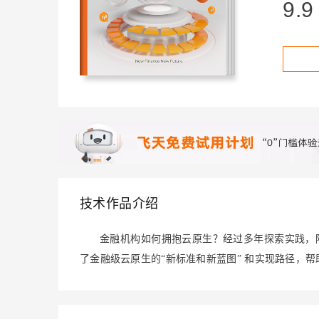
存储
天池大赛
9.9
Qwen3.7-Plus
云解析DNS
解决方案免费试用 新老
电子合同
最高领取价值200元试用
能看、能想、能动手的多模
安全
网络与CDN
AI 算法大赛
畅捷通
大数据开发治理平台 Data
AI 产品 免费试用
网络
安全
云开发大赛
Qwen3-VL-Plus
Tableau 订阅
1亿+ 大模型 tokens 和 
可观测
入门学习赛
中间件
AI空中课堂在线直播课
云防火墙
140+云产品 免费试用
上云与迁云
云原生的云上边界网络安全
产品新客免费试用，最长1
数据库
生态解决方案
大模型服务
企业出海
大模型ACA认证体验
大数据计算
助力企业全员 AI 认知与能
行业生态解决方案
千问AI平台-Token Plan
政企业务
媒体服务
开发者生态解决方案
企业服务与云通信
技术作品介绍
千问AI平台-模型体验
AI 开发和 AI 应用解决
在线体验全尺寸、多种模态
域名与网站
金融机构如何拥抱云原生？经过多年探索实践，
Happy 系列大模型
了金融级云原生的“新标准和新蓝图” 和实现路径，
终端用户计算
Serverless
开发工具