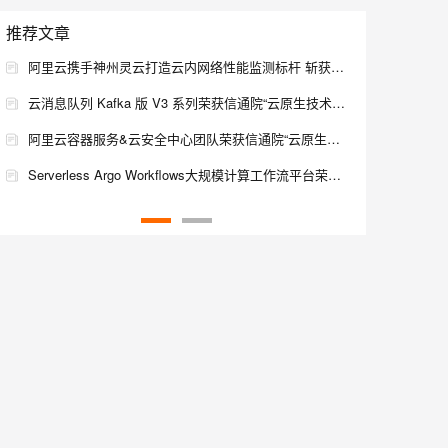
推荐文章
息提取
与 AI 智能体进行实时音视频通话
阿里云携手神州灵云打造云内网络性能监测标杆 斩获中国信通院高质量数字化转型十大案例——金保信“云内网络可观测”方案树立云原生运维新范式
从文本、图片、视频中提取结构化的属性信息
构建支持视频理解的 AI 音视频实时通话应用
云消息队列 Kafka 版 V3 系列荣获信通院“云原生技术创新标杆案例”
t.diy 一步搞定创意建站
构建大模型应用的安全防护体系
阿里云容器服务&云安全中心团队荣获信通院“云原生安全标杆案例”奖
通过自然语言交互简化开发流程,全栈开发支持
通过阿里云安全产品对 AI 应用进行安全防护
Serverless Argo Workflows大规模计算工作流平台荣获信通院“云原生技术创新标杆案例”
【阿里云云原生专栏】云原生与芬克斯：阿里云函数计算在金融行业的应用案例
云原生系列Go语言篇-泛型Part 2
云原生系列Go语言篇-泛型Part 1
云原生系列Go语言篇-编写测试Part 1