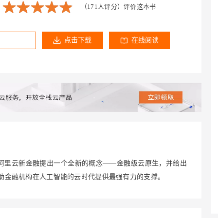
Deepseek-v4-pro
HappyHors
同享
万小智 AI 建站低至 15元/月
Qoder CN
AI 短剧/漫剧
云原生数据库 
（171人评分）
评价这本书
快递物流查询
WordPress
成为服务伙
高校合作
点，立即开启云上创新
覆盖公网/内网、递归/权威、移动APP等全场景解析服务
送.CN域名，送备案服务码
基于千问大模型等，支持代码智能生成、研发智能问答
AI助力短剧
态智能体模型
旗舰 MoE 大模型，百万上下文与顶尖推理能力
图生视频，流
Ubuntu
服务生态伙伴
云工开物
企业应用
Works
Night Plan 支持 Qwen 3.8-Max
云原生大数据计算服务 MaxCompute
AI 办公
容器服务 Kub
NEW
点击下载
在线阅读
GLM-5.2
Wan2.7-T
Red Hat
30+ 款产品免费体验
Data Agent 驱动的一站式 Data+AI 开发治理平台
夜间 5 折，Qwen/Meoo/TokenPlan 客户专享
面向分析的企业级SaaS模式云数据仓库
AI智能应用
提供一站式管
科研合作
视觉 Coding、空间感知、多模态思考等全面升级
1M上下文，专为长程任务能力而生
ERP
堂（旗舰版）
SUSE
智能客服
CRM
防护产品
2个月
自动承接线索
建站小程序
OA 办公系统
AI 应用构建
大模型原生
力提升
财税管理
模板建站
Qoder
大模型服务平台百炼-应用模版
HOT
NEW
面向真实软件
个人版上线、团队版降价；千问3.8-Max首发发尝鲜
丰富多元化的应用模版和解决方案
400电话
定制建站
万有无界
大模型服务平台百炼-智能体
方案
广告营销
模板小程序
的模型效果
灵活可视化地构建企业级 Agent
定制小程序
阿里云新金融提出一个全新的概念——金融级云原生，并给出
秒悟
人工智能平台 PAI
帮助金融机构在人工智能的云时代提供最强有力的支撑。
APP 开发
云端极速 AI 
新一代 AI 视频生成模型，深度适配广告营销等场景
AI Native 的算法工程平台，一站式完成建模、训练、推理服务部署
建站系统