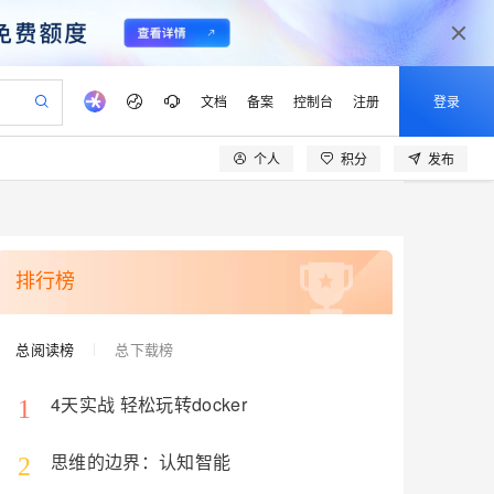
文档
备案
控制台
注册
登录
个人
积分
发布
验
作计划
器
AI 活动
专业服务
服务伙伴合作计划
开发者社区
加入我们
产品动态
服务平台百炼
阿里云 OPC 创新助力计划
一站式生成采购清单，支持单品或批量购买
io：打造专属 AI 语音助手
S产品伙伴计划（繁花）
峰会
CS
造的大模型服务与应用开发平台
一句话生成原生可编辑精美 PPT 文稿
AI 生产力先锋
Al MaaS 服务伙伴赋能合作
域名
博文
Careers
至高可申请百万元
Qwen3.8-Max 模型上线
开启高性价比 AI 编程新体验
弹性可伸缩的云计算服务
Qwen-Audio-3.0-Realtime 端到端实时语音角色扮演
输入一句话想法, 轻松生成专业的 PPT
先锋实践拓展 AI 生产力的边界
Token 补贴，五大权
计划
海大会
伙伴信用分合作计划
商标
问答
社会招聘
排行榜
益加速 OPC 成功
eek-V4-Pro
SS
一键部署幻兽帕鲁游戏服务器
飞天发布时刻
HOT
Open Search 向量检索版支
划
备案
电子书
校园招聘
pSeek-V4-Pro
视频创作，一键激活电商全链路生产力
稳定、安全、高性价比、高性能的云存储服务
一键购买专属联机服务器，轻松开启游戏
所见，即是所愿
持视频检索 Pipeline 功能
更多支持
总阅读榜
总下载榜
划
公司注册
镜像站
视频生成
语音识别与合成
专属 QwenPaw
漫剧工坊：一站式动画创作平台
AI 实训营
HOT
应用身份服务 (IDaaS)
合作伙伴培训与认证
划
上云迁移
站生成，高效打造优质广告素材
全接入的云上超级电脑
从聊天伙伴进化为能主动干活的本地数字员工
快速生产连贯的高质量长漫剧
从基础到进阶，Agent 创客手把手教你
OpenClaw 管理能力上线
4天实战 轻松玩转docker
1
lScope
我要反馈
e-1.1-T2V
Qwen3-TTS-Flash
查询合作伙伴
n Alibaba Cloud ISV 合作
代维服务
建企业门户网站
10 分钟搭建微信、支付宝小程序
MaxCompute MaxFrame 提
畅细腻的高质量视频
离线语音合成大模型，多语言方言自适应，低延迟高稳定
思维的边界：认知智能
创新加速
ope
2
登录合作伙伴管理后台
我要建议
站，无忧落地极速上线
以可视化方式快速构建移动和 PC 门户网站
国内短信简单易用，安全可靠，秒级触达，全球覆盖200+国家和地区。
高效部署网站，快速应用到小程序
供自动弹性内存功能