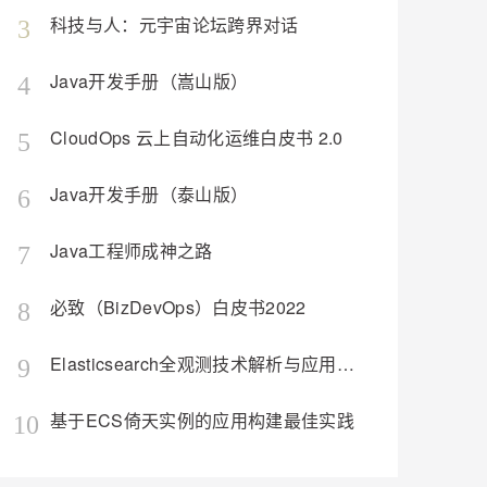
安全
我要投诉
e-1.1-I2V
Cosyvoice-V3-Flash
PolarDB
上云场景组合购
Milvus 弹性伸缩功能新增节
伴
科技与人：元宇宙论坛跨界对话
3
漫剧创作，剧本、分镜、视频高效生成
100%兼容MySQL、PostgreSQL，兼容Oracle，支持集中和分布式
覆盖90%+业务场景，专享组合折扣价
点支持范围
畅自然，细节丰富
高表现力语音合成大模型，语音克隆听感自然
VPN
Java开发手册（嵩山版）
ernetes 版 ACK
4
云聚AI 严选权益
AI 原生数据库服务发布
SSL 证书
2V
Fun-ASR
，一键激活高效办公新体验
理容器应用的 K8s 服务
精选AI产品，从模型到应用全链提效
Agent 数据网关
文戏情感细腻自然，动作戏激烈拳拳到肉，实现更强表演能力
支持中英文自由切换，具备更强的噪声鲁棒性
堡垒机
CloudOps 云上自动化运维白皮书 2.0
5
AI 用量加速计划
云原生数据库 PolarDB
防火墙
、识别商机，让客服更高效、服务更出色。
新老同享，达量后返
Agentic Database 发布
Java开发手册（泰山版）
6
主机安全
应用
Java工程师成神之路
7
千问办公
NEW
AI 应用及服务市场
的智能体编程平台
一站式AI生产力平台
必致（BizDevOps）白皮书2022
8
AI 应用
伶鹊
企业级人与Agent协作平台，接入和调度多个数字员工
智能客服平台，对话机器人、对话分析、智能外呼
大模型
Elasticsearch全观测技术解析与应用（构建日志、指标、APM统一观测平台）
9
大模型服务平台百炼 - 全妙
自然语言处理
应用创作平台
多模态内容创作工具，已接入 DeepSeek
基于ECS倚天实例的应用构建最佳实践
10
数据标注
机器学习