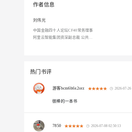
大模型解决方案
作者信息
迁移与运维管理
快速部署 Dify，高效搭建 
刘伟光
专有云
中国金融四十人论坛CF40常务理事
10 分钟在聊天系统中增加
阿里云智能集团资深副总裁 公共云
业务总裁
热门书评
游客bcm6h6x2orz
2026-07-26 
很棒的一本书
7850
2026-07-08 02:50:13