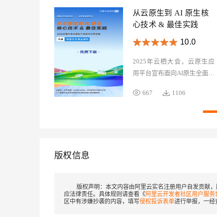
从云原生到 AI 原生核
心技术 & 最佳实践
10.0
2025年云栖大会，云原生应
用平台宣布面向AI原生全面进
化，成功举办企业AI落地实
667
1106
践：AI原生应用架构、
Operation Intelligence：可观
测与智能运维（AIOps）、
Serverless助力AI Agent开发与
落地实践、AI中间件：AI时代
版权信息
的中间件技术演进与创新实践
四大主题论坛，全面展示产品
技术在AI原生时代的体系化布
版权声明：
本文内容由阿里云实名注册用户自发贡献，
局、进化和引领。本专辑集合
应法律责任。具体规则请查看《
阿里云开发者社区用户服务
区中有涉嫌抄袭的内容，填写
侵权投诉表单
进行举报，一经
所有分享材料，欢迎查看、下
载、分享。