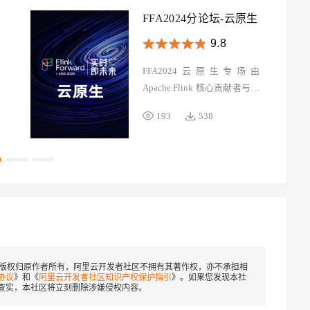
FFA2024分论坛-云原生
9.8
FFA2024云原生专场由
Apache Flink 核心贡献者与来
自阿里云、网易游戏、小红
193
538
书、美团、哔哩哔哩等公司的
一线技术专家带来，聚焦
Flink与云原生技术的结合，
探讨如何在云原生环境中高效
部署和深度优化Flink流批任
务。通过实战经验分享，帮助
开发者利用容器化、K8s、
Serverless等工具，在稳定、
性能、成本之间取得平衡。
版权归原作者所有，阿里云开发者社区不拥有其著作权，亦不承担相
协议
》和《
阿里云开发者社区知识产权保护指引
》。如果您发现本社
查实，本社区将立刻删除涉嫌侵权内容。