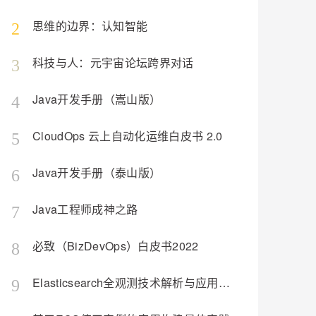
思维的边界：认知智能
2
极简微服务模式—消除
科技与人：元宇宙论坛跨界对话
3
微服务复杂度的最佳实
践
Java开发手册（嵩山版）
4
9.9
《极简微服务模式》技术资
CloudOps 云上自动化运维白皮书 2.0
5
料。
Java开发手册（泰山版）
6
549
293
Java工程师成神之路
7
必致（BizDevOps）白皮书2022
8
Elasticsearch全观测技术解析与应用（构建日志、指标、APM统一观测平台）
9