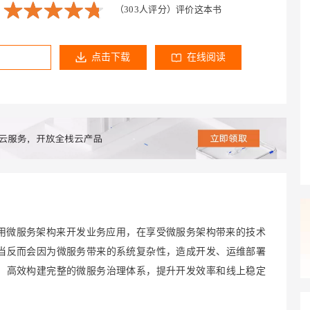
Deepseek-v4-pro
HappyHors
同享
万小智 AI 建站低至 15元/月
Qoder CN
AI 短剧/漫剧
云原生数据库 
（303人评分）
评价这本书
快递物流查询
WordPress
成为服务伙
高校合作
点，立即开启云上创新
覆盖公网/内网、递归/权威、移动APP等全场景解析服务
送.CN域名，送备案服务码
基于千问大模型等，支持代码智能生成、研发智能问答
AI助力短剧
态智能体模型
旗舰 MoE 大模型，百万上下文与顶尖推理能力
图生视频，流
Ubuntu
服务生态伙伴
云工开物
企业应用
Works
Night Plan 支持 Qwen 3.8-Max
云原生大数据计算服务 MaxCompute
AI 办公
容器服务 Kub
NEW
点击下载
在线阅读
GLM-5.2
Wan2.7-T
Red Hat
30+ 款产品免费体验
Data Agent 驱动的一站式 Data+AI 开发治理平台
夜间 5 折，Qwen/Meoo/TokenPlan 客户专享
面向分析的企业级SaaS模式云数据仓库
AI智能应用
提供一站式管
科研合作
视觉 Coding、空间感知、多模态思考等全面升级
1M上下文，专为长程任务能力而生
ERP
堂（旗舰版）
SUSE
智能客服
CRM
防护产品
2个月
自动承接线索
建站小程序
OA 办公系统
AI 应用构建
大模型原生
力提升
财税管理
模板建站
Qoder
大模型服务平台百炼-应用模版
HOT
NEW
面向真实软件
个人版上线、团队版降价；千问3.8-Max首发发尝鲜
丰富多元化的应用模版和解决方案
400电话
定制建站
万有无界
大模型服务平台百炼-智能体
方案
广告营销
模板小程序
的模型效果
灵活可视化地构建企业级 Agent
定制小程序
用微服务架构来开发业务应用，在享受微服务架构带来的技术
秒悟
人工智能平台 PAI
当反而会因为微服务带来的系统复杂性，造成开发、运维部署
APP 开发
云端极速 AI 
新一代 AI 视频生成模型，深度适配广告营销等场景
AI Native 的算法工程平台，一站式完成建模、训练、推理服务部署
，高效构建完整的微服务治理体系，提升开发效率和线上稳定
建站系统