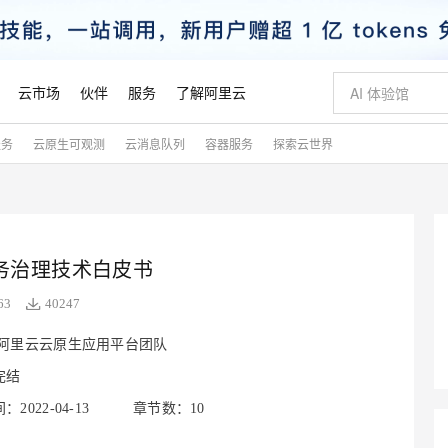
云市场
伙伴
服务
了解阿里云
服务
云原生可观测
云消息队列
容器服务
探索云世界
AI 特惠
数据与 API
成为产品伙伴
企业增值服务
最佳实践
价格计算器
AI 场景体
基础软件
产品伙伴合
阿里云认证
市场活动
配置报价
大模型
自助选配和估算价格
步到位
智启 AI 普惠权益
产品生态集成认证中心
企业支持计划
云上春晚
域名与网站
Qwen Audio：打造专属 AI 语音助手
千问官方 MaaS 平台，为开发者和 Agent 而生，新用户赠送 1 亿 + tokens 额度
一句话生成原生
AI Coding
阿里云Maa
2026 阿里云
云服务器 E
为企业打
数据集
Windows
大模型认证
模型
NEW
NEW
格式还原
值低价云产品抢先购
至高享 1亿+免费 tokens，加速 Al 应用落地
提供智能易用的域名与建站服务
Qwen-Audio-3.0-Realtime 端到端实时语音角色扮演
输入一句话想法,
智能编程，一键
安全可靠、
产品生态伙伴
专家技术服务
云上奥运之旅
弹性计算合作
阿里云中企出
手机三要素
宝塔 Linux
全部认证
价格优势
务治理技术白皮书
开源旗舰模型
即刻拥有 DeepSeek-V4-Pro
阿里云 OPC 创新助力计划
千问大模型
一键部署幻兽
AI 电商营销
对象存储 O
大模型
产品生态伙伴工作台
企业增值服务台
云栖战略参考
云存储合作计
云栖大会
身份实名认证
CentOS
训练营
推动算力普惠，释放技术红利
最高返9万
真正可用的 1M 上下文,一次完成代码全链路开发
快速构建应用程序和网站，即刻迈出上云第一步
轻松解锁专属 DeepSeek-V4-Pro
至高百万元 Token 补贴，加速一人公司成长
多元化、高性能、安全可靠的大模型服务
一键购买专属
从图文生成到
63
40247
云上的中国
数据库合作计
活动全景
短信
Docker
图片和
自进化智能体
5 分钟轻松部署专属 QwenPaw
Token Plan 模型订阅计划
数字证书管理服务（原SSL证书）
高效搭建 AI
AI 广告创作
无影云电脑
企业成长
NEW
HOT
信息公告
阿里云云原生应用平台团队
看见新力量
云网络合作计
OCR 文字识别
JAVA
越聪明
证享300元代金券
全托管，含MySQL、PostgreSQL、SQL Server、MariaDB多引擎
Qwen3.8-Max 首发尝鲜，限时加量 10 倍，夜间低至2折
实现全站HTTPS，呈现可信的WEB访问
从聊天伙伴进化为能主动干活的本地数字员工
图文、视频一
随时随地安
魔搭 Mode
完结
Kimi-K3
HappyHors
NEW
loud
服务实践
官网公告
金融模力时刻
Salesforce O
版
发票查验
全能环境
Claude Code + GStack 打造工程团队
千问办公，限时限量积分加倍
Qoder
低代码高效构
AI 建站
短信服务
型
NEW
作计划
Kimi 最新旗舰模型，长程编程与推理利器
让文字生成流
2022-04-13
章节数：10
计划
创新中心
魔搭 ModelSc
健康状态
理服务
让AI从“聊天伙伴”进化为能干活的“数字员工”
安装技能 GStack，拥有专属 AI 工程团队
你的AI工作搭子，覆盖日常办公高频场景
面向真实软件的智能体编程平台
0 代码专业建
客户案例
天气预报查询
操作系统
态合作计划