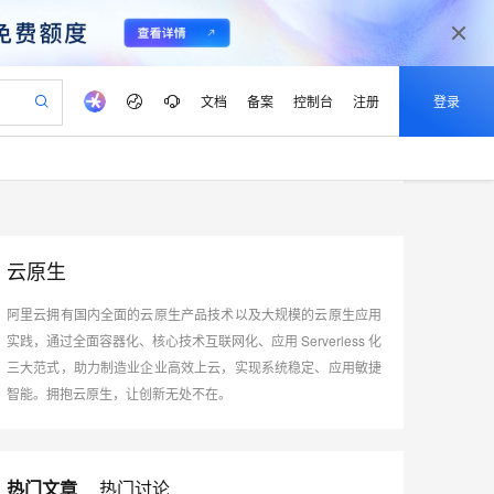
文档
备案
控制台
注册
登录
验
作计划
器
AI 活动
专业服务
服务伙伴合作计划
开发者社区
加入我们
产品动态
服务平台百炼
阿里云 OPC 创新助力计划
一站式生成采购清单，支持单品或批量购买
可编辑精美 PPT 文稿
S产品伙伴计划（繁花）
峰会
CS
造的大模型服务与应用开发平台
Agency Agents：拥有专属领域专家
AI 生产力先锋
Al MaaS 服务伙伴赋能合作
域名
博文
Careers
至高可申请百万元
Qwen3.8-Max 模型上线
 轻松生成专业的 PPT
开启高性价比 AI 编程新体验
弹性可伸缩的云计算服务
先锋实践拓展 AI 生产力的边界
多领域专家智能体,一键组建 AI 虚拟交付团队
云原生
Token 补贴，五大权
计划
海大会
伙伴信用分合作计划
商标
问答
社会招聘
益加速 OPC 成功
帕鲁游戏服务器
SS
HappyHorse 打造一站式影视创作平台
飞天发布时刻
HOT
Open Search 向量检索版支
划
阿里云拥有国内全面的云原生产品技术以及大规模的云原生应用
备案
电子书
校园招聘
联机服务器，轻松开启游戏
视频创作，一键激活电商全链路生产力
稳定、安全、高性价比、高性能的云存储服务
所见，即是所愿
持视频检索 Pipeline 功能
可视化编排打通从文字构思到成片全链路闭环
更多支持
实践，通过全面容器化、核心技术互联网化、应用 Serverless 化
划
公司注册
镜像站
视频生成
语音识别与合成
三大范式，助力制造业企业高效上云，实现系统稳定、应用敏捷
 智能体与工作流应用
漫剧工坊：一站式动画创作平台
AI 实训营
应用身份服务 (IDaaS)
合作伙伴培训与认证
划
智能。拥抱云原生，让创新无处不在。
上云迁移
站生成，高效打造优质广告素材
全接入的云上超级电脑
通过阿里云百炼高效搭建AI应用,助力高效开发
快速生产连贯的高质量长漫剧
从基础到进阶，Agent 创客手把手教你
OpenClaw 管理能力上线
lScope
我要反馈
e-1.1-T2V
Qwen3-TTS-Flash
查询合作伙伴
n Alibaba Cloud ISV 合作
代维服务
建企业门户网站
10 分钟搭建微信、支付宝小程序
MaxCompute MaxFrame 提
畅细腻的高质量视频
离线语音合成大模型，多语言方言自适应，低延迟高稳定
创新加速
ope
登录合作伙伴管理后台
我要建议
站，无忧落地极速上线
以可视化方式快速构建移动和 PC 门户网站
国内短信简单易用，安全可靠，秒级触达，全球覆盖200+国家和地区。
高效部署网站，快速应用到小程序
供自动弹性内存功能
热门文章
热门讨论