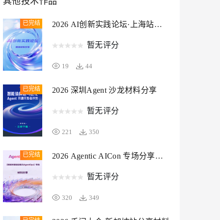
其他技术作品
已完结
2026 AI创新实践论坛·上海站材
息提取
与 AI 智能体进行实时音视频通话
料分享
从文本、图片、视频中提取结构化的属性信息
构建支持视频理解的 AI 音视频实时通话应用
暂无评分
t.diy 一步搞定创意建站
构建大模型应用的安全防护体系
19
44
通过自然语言交互简化开发流程,全栈开发支持
通过阿里云安全产品对 AI 应用进行安全防护
已完结
2026 深圳Agent 沙龙材料分享
暂无评分
221
350
已完结
2026 Agentic AICon 专场分享材
料
暂无评分
320
349