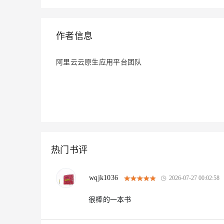
大模型解决方案
迁移与运维管理
快速部署 Dify，高效搭建 
作者信息
专有云
10 分钟在聊天系统中增加
阿里云云原生应用平台团队
热门书评
wqjk1036
2026-07-27 00:02:58
很棒的一本书