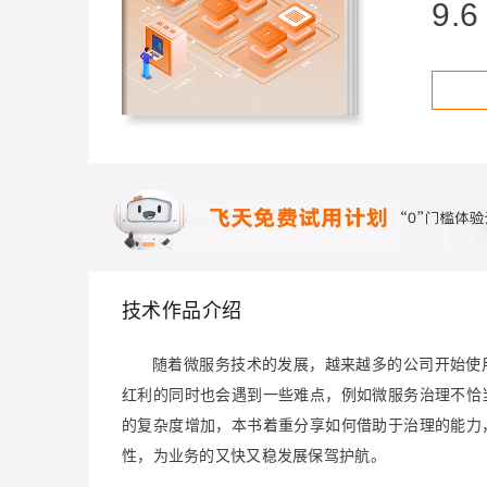
存储
天池大赛
9.6
Qwen3.7-Plus
云解析DNS
解决方案免费试用 新老
电子合同
最高领取价值200元试用
能看、能想、能动手的多模
安全
网络与CDN
AI 算法大赛
畅捷通
大数据开发治理平台 Data
AI 产品 免费试用
网络
安全
云开发大赛
Qwen3-VL-Plus
Tableau 订阅
1亿+ 大模型 tokens 和 
可观测
入门学习赛
中间件
AI空中课堂在线直播课
云防火墙
140+云产品 免费试用
上云与迁云
云原生的云上边界网络安全
产品新客免费试用，最长1
数据库
生态解决方案
大模型服务
企业出海
大模型ACA认证体验
大数据计算
助力企业全员 AI 认知与能
行业生态解决方案
千问AI平台-Token Plan
政企业务
媒体服务
开发者生态解决方案
企业服务与云通信
技术作品介绍
千问AI平台-模型体验
AI 开发和 AI 应用解决
在线体验全尺寸、多种模态
域名与网站
随着微服务技术的发展，越来越多的公司开始使
Happy 系列大模型
红利的同时也会遇到一些难点，例如微服务治理不恰
终端用户计算
的复杂度增加，本书着重分享如何借助于治理的能力
Serverless
性，为业务的又快又稳发展保驾护航。
开发工具