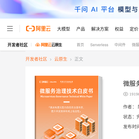
大模型
产品
解决方案
权益
定价
开发者社区
首页
Serverless
中间件
微
大模型
产品
解决方案
权益
定价
云市场
伙伴
服务
了解阿里云
精选产品
精选解决方案
普惠上云
产品定价
精选商城
成为销售伙伴
售前咨询
为什么选择阿里云
千问AI平台
开发者社区
云原生
正文
>
>
了解云产品的定价详情
大模型服务平台百炼
睿译宝，AI翻译排版一
普惠上云 官方力荐
分销伙伴
在线服务
网站建设
什么是云计算
大
大模型服务与应用平台
上传文档即自动完成翻译和
云服务器38元/年起，超
咨询伙伴
多端小程序
技术领先
云上成本管理
售后服务
微服
轻量应用服务器
GLM-5.2：长任务时代
官方推荐返现计划
大模型
精选产品
精选解决方案
Salesforce 国际版订阅
稳定可靠
管理和优化成本
推荐新用户得奖励，单订单
销售伙伴合作计划
1919
自助服务
友盟天域
安全合规
人工智能与机器学习
AI
文本生成
云数据库 RDS
Hermes Agent，打造
云工开物
作者：
无影生态合作计划
在线服务
观测云
分析师报告
自主进化，持久记忆，越用
高校专属算力普惠，学生认
计算
互联网应用开发
状态：
Qwen3.8-Max
HOT
Salesforce On Alibaba C
工单服务
Tuya 物联网平台阿里云
研究报告与白皮书
人工智能平台 PAI
快速拥有专属 OpenClaw
大模
Consulting Partner 合
大数据
容器
智能体时代全能旗舰模型
发布时间：
免费试用
短信专区
一站式AI开发、训练和推
蓝凌 OA
AI 大模型销售与服务生
现代化应用