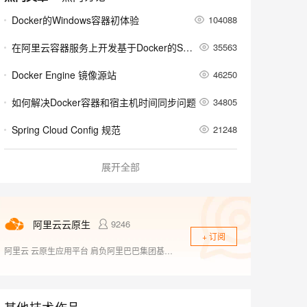
安全
我要投诉
e-1.1-I2V
Cosyvoice-V3-Flash
PolarDB
上云场景组合购
Milvus 弹性伸缩功能新增节
伴
Docker的Windows容器初体验
104088
漫剧创作，剧本、分镜、视频高效生成
100%兼容MySQL、PostgreSQL，兼容Oracle，支持集中和分布式
覆盖90%+业务场景，专享组合折扣价
点支持范围
畅自然，细节丰富
高表现力语音合成大模型，语音克隆听感自然
VPN
在阿里云容器服务上开发基于Docker的Spring Cloud微服务应用
35563
ernetes 版 ACK
云聚AI 严选权益
AI 原生数据库服务发布
SSL 证书
2V
Fun-ASR
，一键激活高效办公新体验
理容器应用的 K8s 服务
精选AI产品，从模型到应用全链提效
Agent 数据网关
Docker Engine 镜像源站
46250
文戏情感细腻自然，动作戏激烈拳拳到肉，实现更强表演能力
支持中英文自由切换，具备更强的噪声鲁棒性
堡垒机
AI 用量加速计划
云原生数据库 PolarDB
如何解决Docker容器和宿主机时间同步问题
34805
防火墙
、识别商机，让客服更高效、服务更出色。
新老同享，达量后返
Agentic Database 发布
Spring Cloud Config 规范
21248
主机安全
应用
Nginx 外的另一选择，轻量级开源 Web 服务器 Tengine 发布新版本
22734
千问办公
NEW
展开全部
AI 应用及服务市场
的智能体编程平台
一站式AI生产力平台
首次揭秘：阿里巴巴中间件在 Serverless 技术领域的探索
22738
AI 应用
伶鹊
基于Docker的应用负载均衡与服务发现
18807
企业级人与Agent协作平台，接入和调度多个数字员工
智能客服平台，对话机器人、对话分析、智能外呼
大模型
阿里云云原生
9246
+ 订阅
微服务架构下，解决数据一致性问题的实践
18125
大模型服务平台百炼 - 全妙
自然语言处理
阿里云 云原生应用平台 肩负阿里巴巴集团基础设施云化以及核心技术互联网化的重要职责，致力于打造稳定、标准、先进的云原生产品，成为云原生时代的引领者，推动行业全面想云原生的技术升级，成为阿里云新增长引擎。商业化产品包括容器、云原生中间件、函数计算等。
应用创作平台
多模态内容创作工具，已接入 DeepSeek
在阿里云容器服务上开发基于Docker的Spring Cloud微服务应用（三）
16193
数据标注
机器学习