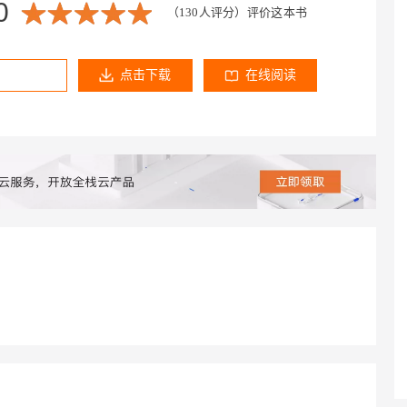
0
Deepseek-v4-pro
HappyHors
同享
万小智 AI 建站低至 15元/月
Qoder CN
AI 短剧/漫剧
云原生数据库 
（130人评分）
评价这本书
快递物流查询
WordPress
成为服务伙
高校合作
点，立即开启云上创新
覆盖公网/内网、递归/权威、移动APP等全场景解析服务
送.CN域名，送备案服务码
基于千问大模型等，支持代码智能生成、研发智能问答
AI助力短剧
态智能体模型
旗舰 MoE 大模型，百万上下文与顶尖推理能力
图生视频，流
Ubuntu
服务生态伙伴
云工开物
企业应用
Works
Night Plan 支持 Qwen 3.8-Max
云原生大数据计算服务 MaxCompute
AI 办公
容器服务 Kub
NEW
点击下载
在线阅读
GLM-5.2
Wan2.7-T
Red Hat
30+ 款产品免费体验
Data Agent 驱动的一站式 Data+AI 开发治理平台
夜间 5 折，Qwen/Meoo/TokenPlan 客户专享
面向分析的企业级SaaS模式云数据仓库
AI智能应用
提供一站式管
科研合作
视觉 Coding、空间感知、多模态思考等全面升级
1M上下文，专为长程任务能力而生
ERP
堂（旗舰版）
SUSE
智能客服
CRM
防护产品
2个月
自动承接线索
建站小程序
OA 办公系统
AI 应用构建
大模型原生
力提升
财税管理
模板建站
Qoder
大模型服务平台百炼-应用模版
HOT
NEW
面向真实软件
个人版上线、团队版降价；千问3.8-Max首发发尝鲜
丰富多元化的应用模版和解决方案
400电话
定制建站
万有无界
大模型服务平台百炼-智能体
方案
广告营销
模板小程序
的模型效果
灵活可视化地构建企业级 Agent
定制小程序
秒悟
人工智能平台 PAI
APP 开发
云端极速 AI 
新一代 AI 视频生成模型，深度适配广告营销等场景
AI Native 的算法工程平台，一站式完成建模、训练、推理服务部署
建站系统