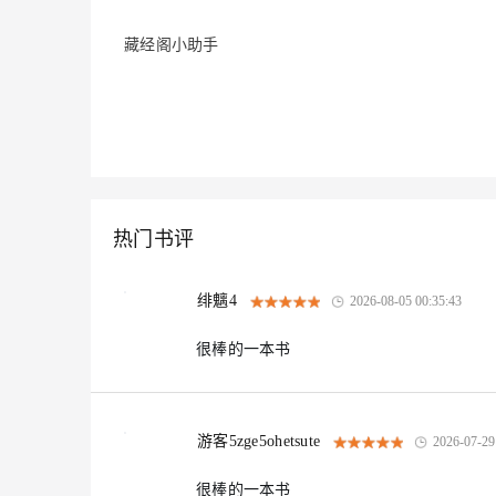
大模型解决方案
迁移与运维管理
藏经阁小助手
快速部署 Dify，高效搭建 
专有云
10 分钟在聊天系统中增加
热门书评
绯魑4
2026-08-05 00:35:43
很棒的一本书
游客5zge5ohetsute
2026-07-29
很棒的一本书