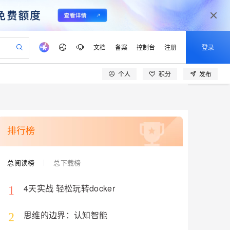
文档
备案
控制台
注册
登录
个人
积分
发布
验
作计划
器
AI 活动
专业服务
服务伙伴合作计划
开发者社区
加入我们
产品动态
服务平台百炼
阿里云 OPC 创新助力计划
一站式生成采购清单，支持单品或批量购买
可编辑精美 PPT 文稿
S产品伙伴计划（繁花）
峰会
CS
造的大模型服务与应用开发平台
Agency Agents：拥有专属领域专家
AI 生产力先锋
Al MaaS 服务伙伴赋能合作
域名
博文
Careers
至高可申请百万元
Qwen3.8-Max 模型上线
 轻松生成专业的 PPT
开启高性价比 AI 编程新体验
弹性可伸缩的云计算服务
先锋实践拓展 AI 生产力的边界
多领域专家智能体,一键组建 AI 虚拟交付团队
Token 补贴，五大权
计划
海大会
伙伴信用分合作计划
商标
问答
社会招聘
排行榜
益加速 OPC 成功
帕鲁游戏服务器
SS
HappyHorse 打造一站式影视创作平台
飞天发布时刻
HOT
Open Search 向量检索版支
划
备案
电子书
校园招聘
联机服务器，轻松开启游戏
视频创作，一键激活电商全链路生产力
稳定、安全、高性价比、高性能的云存储服务
所见，即是所愿
持视频检索 Pipeline 功能
可视化编排打通从文字构思到成片全链路闭环
更多支持
总阅读榜
总下载榜
划
公司注册
镜像站
视频生成
语音识别与合成
 智能体与工作流应用
漫剧工坊：一站式动画创作平台
AI 实训营
应用身份服务 (IDaaS)
合作伙伴培训与认证
划
上云迁移
站生成，高效打造优质广告素材
全接入的云上超级电脑
通过阿里云百炼高效搭建AI应用,助力高效开发
快速生产连贯的高质量长漫剧
从基础到进阶，Agent 创客手把手教你
OpenClaw 管理能力上线
4天实战 轻松玩转docker
1
lScope
我要反馈
e-1.1-T2V
Qwen3-TTS-Flash
查询合作伙伴
n Alibaba Cloud ISV 合作
代维服务
建企业门户网站
10 分钟搭建微信、支付宝小程序
MaxCompute MaxFrame 提
畅细腻的高质量视频
离线语音合成大模型，多语言方言自适应，低延迟高稳定
思维的边界：认知智能
创新加速
ope
2
登录合作伙伴管理后台
我要建议
站，无忧落地极速上线
以可视化方式快速构建移动和 PC 门户网站
国内短信简单易用，安全可靠，秒级触达，全球覆盖200+国家和地区。
高效部署网站，快速应用到小程序
供自动弹性内存功能