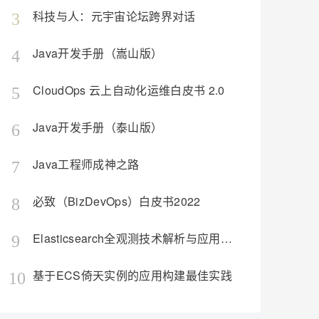
安全
我要投诉
e-1.1-I2V
Cosyvoice-V3-Flash
PolarDB
上云场景组合购
Milvus 弹性伸缩功能新增节
伴
科技与人：元宇宙论坛跨界对话
3
漫剧创作，剧本、分镜、视频高效生成
100%兼容MySQL、PostgreSQL，兼容Oracle，支持集中和分布式
覆盖90%+业务场景，专享组合折扣价
点支持范围
畅自然，细节丰富
高表现力语音合成大模型，语音克隆听感自然
VPN
Java开发手册（嵩山版）
ernetes 版 ACK
4
云聚AI 严选权益
AI 原生数据库服务发布
SSL 证书
2V
Fun-ASR
，一键激活高效办公新体验
理容器应用的 K8s 服务
精选AI产品，从模型到应用全链提效
Agent 数据网关
文戏情感细腻自然，动作戏激烈拳拳到肉，实现更强表演能力
支持中英文自由切换，具备更强的噪声鲁棒性
堡垒机
CloudOps 云上自动化运维白皮书 2.0
5
AI 用量加速计划
云原生数据库 PolarDB
防火墙
、识别商机，让客服更高效、服务更出色。
新老同享，达量后返
Agentic Database 发布
Java开发手册（泰山版）
6
主机安全
应用
Java工程师成神之路
7
千问办公
NEW
AI 应用及服务市场
的智能体编程平台
一站式AI生产力平台
必致（BizDevOps）白皮书2022
8
AI 应用
伶鹊
企业级人与Agent协作平台，接入和调度多个数字员工
智能客服平台，对话机器人、对话分析、智能外呼
大模型
Elasticsearch全观测技术解析与应用（构建日志、指标、APM统一观测平台）
9
大模型服务平台百炼 - 全妙
自然语言处理
应用创作平台
多模态内容创作工具，已接入 DeepSeek
基于ECS倚天实例的应用构建最佳实践
10
数据标注
机器学习