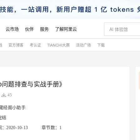
云市场
伙伴
服务
了解阿里云
践
官方博客
考认证
TIANCHI大赛
活动广场
下载
AI 特惠
数据与 API
成为产品伙伴
企业增值服务
最佳实践
价格计算器
AI 场景体
基础软件
产品伙伴合
阿里云认证
市场活动
配置报价
大模型
自助选配和估算价格
步到位
智启 AI 普惠权益
产品生态集成认证中心
企业支持计划
云上春晚
域名与网站
Qwen Audio：打造专属 AI 语音助手
千问官方 MaaS 平台，为开发者和 Agent 而生，新用户赠送 1 亿 + tokens 额度
一句话生成原生
AI Coding
阿里云Maa
2026 阿里云
云服务器 E
为企业打
数据集
Windows
大模型认证
模型
NEW
NEW
格式还原
值低价云产品抢先购
至高享 1亿+免费 tokens，加速 Al 应用落地
提供智能易用的域名与建站服务
Qwen-Audio-3.0-Realtime 端到端实时语音角色扮演
输入一句话想法,
智能编程，一键
安全可靠、
产品生态伙伴
专家技术服务
云上奥运之旅
弹性计算合作
阿里云中企出
手机三要素
宝塔 Linux
全部认证
价格优势
oD问题排查与实战手册》
开源旗舰模型
即刻拥有 DeepSeek-V4-Pro
阿里云 OPC 创新助力计划
千问大模型
一键部署幻兽
AI 电商营销
对象存储 O
大模型
产品生态伙伴工作台
企业增值服务台
云栖战略参考
云存储合作计
云栖大会
身份实名认证
CentOS
训练营
推动算力普惠，释放技术红利
最高返9万
真正可用的 1M 上下文,一次完成代码全链路开发
快速构建应用程序和网站，即刻迈出上云第一步
轻松解锁专属 DeepSeek-V4-Pro
至高百万元 Token 补贴，加速一人公司成长
多元化、高性能、安全可靠的大模型服务
一键购买专属
从图文生成到
45
云上的中国
数据库合作计
活动全景
短信
Docker
图片和
自进化智能体
5 分钟轻松部署专属 QwenPaw
Token Plan 模型订阅计划
数字证书管理服务（原SSL证书）
高效搭建 AI
AI 广告创作
无影云电脑
企业成长
NEW
HOT
信息公告
藏经阁小助手
看见新力量
云网络合作计
OCR 文字识别
JAVA
越聪明
证享300元代金券
全托管，含MySQL、PostgreSQL、SQL Server、MariaDB多引擎
Qwen3.8-Max 首发尝鲜，限时加量 10 倍，夜间低至2折
实现全站HTTPS，呈现可信的WEB访问
从聊天伙伴进化为能主动干活的本地数字员工
图文、视频一
随时随地安
魔搭 Mode
完结
Kimi-K3
HappyHors
NEW
loud
服务实践
官网公告
金融模力时刻
Salesforce O
版
发票查验
全能环境
Claude Code + GStack 打造工程团队
千问办公，限时限量积分加倍
Qoder
低代码高效构
AI 建站
短信服务
型
NEW
作计划
Kimi 最新旗舰模型，长程编程与推理利器
让文字生成流
2020-10-13
章节数：1
计划
创新中心
魔搭 ModelSc
健康状态
理服务
让AI从“聊天伙伴”进化为能干活的“数字员工”
安装技能 GStack，拥有专属 AI 工程团队
你的AI工作搭子，覆盖日常办公高频场景
面向真实软件的智能体编程平台
0 代码专业建
客户案例
天气预报查询
操作系统
态合作计划