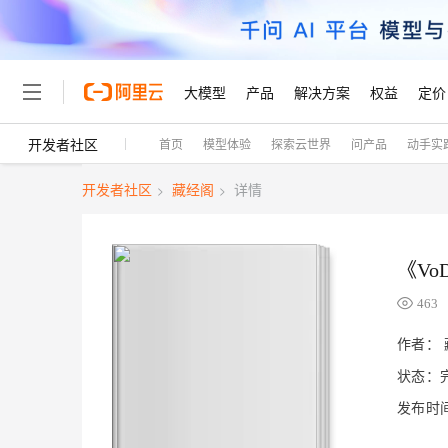
大模型
产品
解决方案
权益
定价
开发者社区
首页
模型体验
探索云世界
问产品
动手实
大模型
产品
解决方案
权益
定价
云市场
伙伴
服务
了解阿里云
精选产品
精选解决方案
普惠上云
产品定价
精选商城
成为销售伙伴
售前咨询
为什么选择阿里云
千问AI平台
开发者社区
藏经阁
详情
>
>
了解云产品的定价详情
大模型服务平台百炼
睿译宝，AI翻译排版一
普惠上云 官方力荐
分销伙伴
在线服务
网站建设
什么是云计算
大
大模型服务与应用平台
上传文档即自动完成翻译和
云服务器38元/年起，超
咨询伙伴
多端小程序
技术领先
云上成本管理
售后服务
《V
轻量应用服务器
GLM-5.2：长任务时代
官方推荐返现计划
大模型
精选产品
精选解决方案
Salesforce 国际版订阅
稳定可靠
管理和优化成本
推荐新用户得奖励，单订单
销售伙伴合作计划
463
自助服务
友盟天域
安全合规
人工智能与机器学习
AI
文本生成
云数据库 RDS
Hermes Agent，打造
云工开物
作者：
无影生态合作计划
在线服务
观测云
分析师报告
自主进化，持久记忆，越用
高校专属算力普惠，学生认
计算
互联网应用开发
状态：
Qwen3.8-Max
HOT
Salesforce On Alibaba C
工单服务
Tuya 物联网平台阿里云
研究报告与白皮书
人工智能平台 PAI
快速拥有专属 OpenClaw
大模
Consulting Partner 合
大数据
容器
智能体时代全能旗舰模型
发布时间：
免费试用
短信专区
一站式AI开发、训练和推
蓝凌 OA
AI 大模型销售与服务生
现代化应用