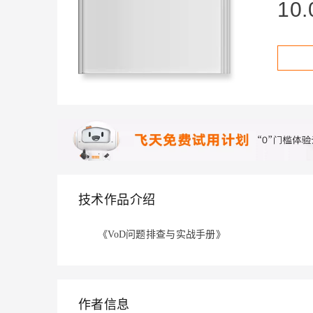
存储
天池大赛
10.
Qwen3.7-Plus
云解析DNS
解决方案免费试用 新老
电子合同
最高领取价值200元试用
能看、能想、能动手的多模
安全
网络与CDN
AI 算法大赛
畅捷通
大数据开发治理平台 Data
AI 产品 免费试用
网络
安全
云开发大赛
Qwen3-VL-Plus
Tableau 订阅
1亿+ 大模型 tokens 和 
可观测
入门学习赛
中间件
AI空中课堂在线直播课
云防火墙
140+云产品 免费试用
上云与迁云
云原生的云上边界网络安全
产品新客免费试用，最长1
数据库
生态解决方案
大模型服务
企业出海
大模型ACA认证体验
大数据计算
助力企业全员 AI 认知与能
行业生态解决方案
千问AI平台-Token Plan
政企业务
媒体服务
开发者生态解决方案
企业服务与云通信
技术作品介绍
千问AI平台-模型体验
AI 开发和 AI 应用解决
在线体验全尺寸、多种模态
域名与网站
《VoD问题排查与实战手册》
Happy 系列大模型
终端用户计算
Serverless
作者信息
开发工具