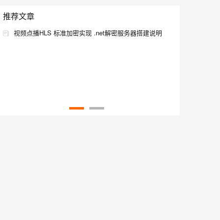
推荐文章
息提取
与 AI 智能体进行实时音视频通话
视频点播HLS 标准加密实现 .net解密服务器搭建说明
从文本、图片、视频中提取结构化的属性信息
构建支持视频理解的 AI 音视频实时通话应用
t.diy 一步搞定创意建站
构建大模型应用的安全防护体系
通过自然语言交互简化开发流程,全栈开发支持
通过阿里云安全产品对 AI 应用进行安全防护