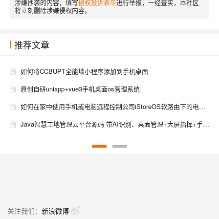
涉嫌抄袭的内容，填写
侵权投诉表单
进行举报，一经查实，本社区
将立刻删除涉嫌侵权内容。
推荐文章
如何将CCBUPT全能墙小程序添加到手机桌面
原创自研uniapp+vue3手机桌面os管理系统
如何在家中使用手机或电脑远程控制公司iStoreOS软路由下的电脑桌面
Java智慧工地管理云平台源码 带AI识别、桌面管理+大屏指挥+手机APP
uni-app实现左右滑动菜单，模拟小米手机桌面菜单应用
手机桌面应用图标和APP启动画面全尺寸
「指甲盖」上集成500亿晶体管！全球首款2nm芯片制程发布，未来手机四天一充电？
360奇酷发布全球首款安全手机：防黑防骗防贼
关注我们：
新浪微博