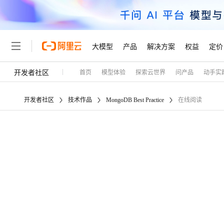
大模型
产品
解决方案
权益
定价
开发者社区
首页
模型体验
探索云世界
问产品
动手实
大模型
产品
解决方案
权益
定价
云市场
伙伴
服务
了解阿里云
精选产品
精选解决方案
普惠上云
产品定价
精选商城
成为销售伙伴
售前咨询
为什么选择阿里云
千问AI平台
开发者社区
技术作品
MongoDB Best Practice
在线阅读
了解云产品的定价详情
大模型服务平台百炼
千问办公，解锁你的工作
普惠上云 官方力荐
分销伙伴
在线服务
网站建设
什么是云计算
大
大模型服务与应用平台
企业级Agent产品，直接
云服务器38元/年起，超
咨询伙伴
多端小程序
技术领先
云上成本管理
售后服务
轻量应用服务器
Agency Agents：拥
官方推荐返现计划
大模型
精选产品
精选解决方案
Salesforce 国际版订阅
稳定可靠
管理和优化成本
推荐新用户得奖励，单订单
销售伙伴合作计划
自助服务
友盟天域
安全合规
人工智能与机器学习
AI
文本生成
云数据库 RDS
HappyHorse 打造一
云工开物
无影生态合作计划
在线服务
观测云
分析师报告
高校专属算力普惠，学生认
计算
互联网应用开发
Qwen3.8-Max
HOT
Salesforce On Alibaba C
工单服务
Tuya 物联网平台阿里云
研究报告与白皮书
人工智能平台 PAI
快速拥有专属 OpenClaw
大模
Consulting Partner 合
大数据
容器
智能体时代全能旗舰模型
免费试用
短信专区
一站式AI开发、训练和推
蓝凌 OA
AI 大模型销售与服务生
现代化应用