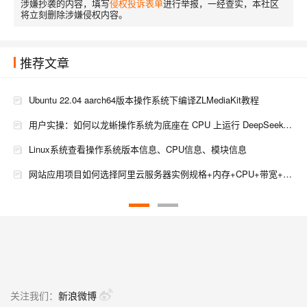
涉嫌抄袭的内容，填写
侵权投诉表单
进行举报，一经查实，本社区
将立刻删除涉嫌侵权内容。
推荐文章
Ubuntu 22.04 aarch64版本操作系统下编译ZLMediaKit教程
用户实操：如何以龙蜥操作系统为底座在 CPU 上运行 DeepSeek-R1
Linux系统查看操作系统版本信息、CPU信息、模块信息
网站应用项目如何选择阿里云服务器实例规格+内存+CPU+带宽+操作系统等配置
部署02-我们一般接触的是Mos和Wimdows这两款操作系统，很少接触到Linux，操作系统的概述，硬件是由计算机系统中由电子和机械，光电元件所组成的，CPU，内存，硬盘，软件是用户与计算机接口之间
客户机操作系统已禁用 CPU。请关闭或重置虚拟机。解决方法
手写操作系统(5)——CPU工作模式与虚拟地址(下）
手写操作系统(5)——CPU工作模式与虚拟地址（上）
关注我们：
新浪微博