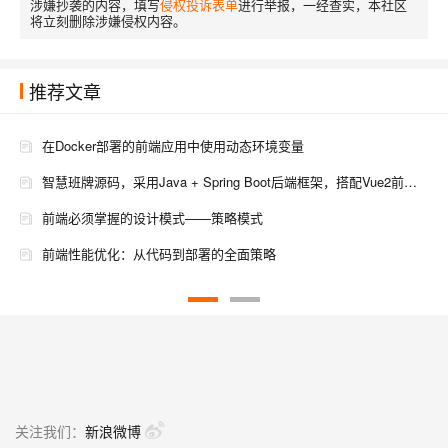
涉嫌抄袭的内容，填写
侵权投诉表单
进行举报，一经查实，本社区
将立刻删除涉嫌侵权内容。
推荐文章
在Docker部署的前端应用中使用动态环境变量
智慧班牌源码，采用Java + Spring Boot后端框架，搭配Vue2前端技术，支持SaaS云部署
前端必须掌握的设计模式——策略模式
前端性能优化：从代码到部署的全面策略
Jenkins 在前端项目持续部署中的应用，包括其原理、流程以及具体的实现方法
前端性能优化实战：从代码到部署的全面策略
前端性能优化实战：从代码到部署的全面指南
如何实现前端工程化的持续集成和持续部署？
关注我们：
新浪微博