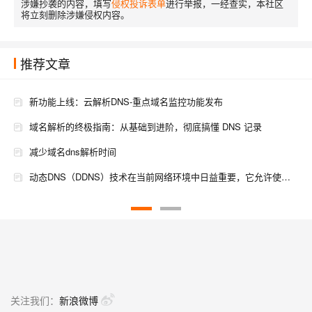
涉嫌抄袭的内容，填写
侵权投诉表单
进行举报，一经查实，本社区
将立刻删除涉嫌侵权内容。
推荐文章
新功能上线：云解析DNS-重点域名监控功能发布
域名解析的终极指南：从基础到进阶，彻底搞懂 DNS 记录
减少域名dns解析时间
动态DNS（DDNS）技术在当前网络环境中日益重要，它允许使用动态IP地址的设备通过固定域名访问
反向DNS解析是从IP地址到域名的映射，主要作用于验证和识别，提高通信来源的可信度和可追溯性
本文介绍了十个重要的网络技术术语，包括IP地址、子网掩码、域名系统（DNS）、防火墙、虚拟专用网络（VPN）、路由器、交换机、超文本传输协议（HTTP）、传输控制协议/网际协议（TCP/IP）和云计算
浏览器中输入URL返回页面过程（超级详细）、DNS域名解析服务，TCP三次握手、四次挥手
【网络】DNS，域名解析系统
关注我们：
新浪微博