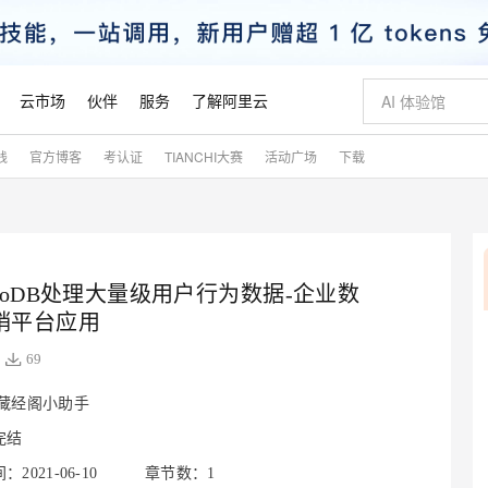
云市场
伙伴
服务
了解阿里云
践
官方博客
考认证
TIANCHI大赛
活动广场
下载
AI 特惠
数据与 API
成为产品伙伴
企业增值服务
最佳实践
价格计算器
AI 场景体
基础软件
产品伙伴合
阿里云认证
市场活动
配置报价
大模型
自助选配和估算价格
新方式
睿译宝，AI翻译排版一步到位
智启 AI 普惠权益
产品生态集成认证中心
企业支持计划
云上春晚
域名与网站
千问官方 MaaS 平台，为开发者和 Agent 而生，新用户赠送 1 亿 + tokens 额度
Qwen Aud
AI Coding
阿里云Maa
2026 阿里云
云服务器 E
为企业打
数据集
Windows
大模型认证
模型
NEW
NEW
交付可用成果
值低价云产品抢先购
上传文档即自动完成翻译和格式还原
至高享 1亿+免费 tokens，加速 Al 应用落地
提供智能易用的域名与建站服务
智能编程，一键
安全可靠、
产品生态伙伴
专家技术服务
云上奥运之旅
弹性计算合作
阿里云中企出
手机三要素
宝塔 Linux
全部认证
价格优势
ngoDB处理大量级用户行为数据-企业数
有专属领域专家
GLM-5.2：长任务时代开源旗舰模型
阿里云 OPC 创新助力计划
千问大模型
即刻拥有 DeepS
AI 电商营销
对象存储 O
大模型
产品生态伙伴工作台
企业增值服务台
云栖战略参考
云存储合作计
云栖大会
身份实名认证
CentOS
训练营
销平台应用
推动算力普惠，释放技术红利
最高返9万
多领域专家智能体,一键组建 AI 虚拟交付团队
快速构建应用程序和网站，即刻迈出上云第一步
至高百万元 Token 补贴，加速一人公司成长
多元化、高性能、安全可靠的大模型服务
真正可用的 1M 上下文,一次完成代码全链路开发
轻松解锁专属 Dee
从图文生成到
云上的中国
数据库合作计
活动全景
短信
Docker
图片和
69
站式影视创作平台
Hermes Agent，打造自进化智能体
Token Plan 模型订阅计划
数字证书管理服务（原SSL证书）
5 分钟轻松部署
AI 广告创作
无影云电脑
企业成长
NEW
信息公告
看见新力量
云网络合作计
OCR 文字识别
JAVA
证享300元代金券
可视化编排打通从文字构思到成片全链路闭环
全托管，含MySQL、PostgreSQL、SQL Server、MariaDB多引擎
自主进化，持久记忆，越用越聪明
Qwen3.8-Max 首发尝鲜，限时加量 10 倍，夜间低至2折
实现全站HTTPS，呈现可信的WEB访问
图文、视频一
随时随地安
藏经阁小助手
魔搭 Mode
Kimi-K3
HappyHors
NEW
loud
服务实践
官网公告
金融模力时刻
Salesforce O
版
发票查验
全能环境
Claude Code + GStack 打造工程团队
千问办公，限时限量积分加倍
Qoder
低代码高效构
AI 建站
短信服务
型
NEW
作计划
完结
Kimi 最新旗舰模型，长程编程与推理利器
让文字生成流
计划
创新中心
魔搭 ModelSc
健康状态
理服务
让AI从“聊天伙伴”进化为能干活的“数字员工”
安装技能 GStack，拥有专属 AI 工程团队
你的AI工作搭子，覆盖日常办公高频场景
面向真实软件的智能体编程平台
0 代码专业建
客户案例
天气预报查询
操作系统
2021-06-10
章节数：1
态合作计划