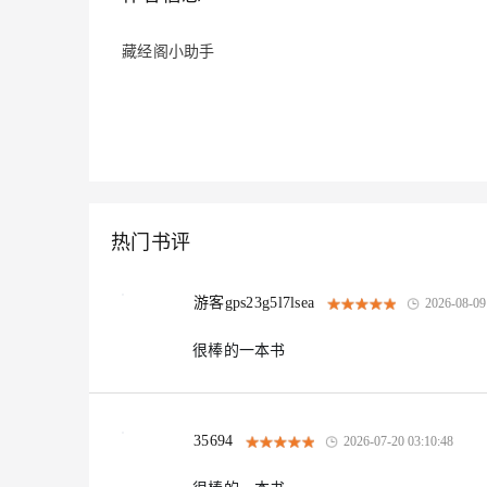
大模型解决方案
迁移与运维管理
藏经阁小助手
快速部署 Dify，高效搭建 
专有云
10 分钟在聊天系统中增加
热门书评
游客gps23g5l7lsea
2026-08-09
很棒的一本书
35694
2026-07-20 03:10:48