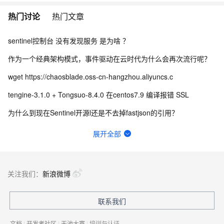
热门讨论
热门文章
sentinel控制台 没有发现服务 是为啥 ？
作为一个经典架构模式，事件驱动在云时代为什么会再次流行呢？
wget https://chaosblade.oss-cn-hangzhou.aliyuncs.c
tengine-3.1.0 + Tongsuo-8.4.0 在centos7.9 编译报错 SSL
为什么到现在Sentinel开源l还是不去掉fastjson的引用？
Seata 执行过程中报错Failed to get available servers怎么办？
展开全部
Sentinel 控制台没有显示我的应用，或者没有监控展示，如何排查？
Seata PhaseTwo_RollbackFailed_XAER_xa事务出现这个是什么意思？
关注我们：
新浪微博
有办法修改服务端Dubbo-go的这个窗口大小吗？
联系我们
windows环境 docker seata_ip和seata_port端口无效什么原因？
文档
|
开发者社区
|
天池大赛
|
培训与认证