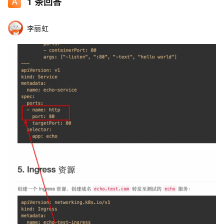
1
条回答
李丽虹