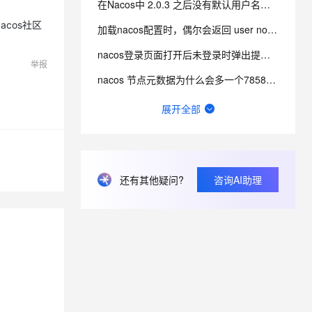
在Nacos中 2.0.3 之后没有默认用户名密码，改如何登录？
cos社区
加载nacos配置时，偶尔会返回 user not found! 这个错误是什么引起的？
息提取
与 AI 智能体进行实时音视频通话
从文本、图片、视频中提取结构化的属性信息
构建支持视频理解的 AI 音视频实时通话应用
nacos登录页面打开后未登录时弹出提示：user not found及权限认证失败怎么办？
举报
nacos 节点元数据为什么会多一个7858接口？
t.diy 一步搞定创意建站
构建大模型应用的安全防护体系
通过自然语言交互简化开发流程,全栈开发支持
通过阿里云安全产品对 AI 应用进行安全防护
nacos2.4如何使用pg数据库初始化sql？
展开全部
Nacos登录密码忘记了如何修改？
nacos连接超时原因有哪些？
Nacos2.2.1版本可以不配置数据库吗?
还有其他疑问?
咨询AI助理
nacos的docker镜像去哪里下？