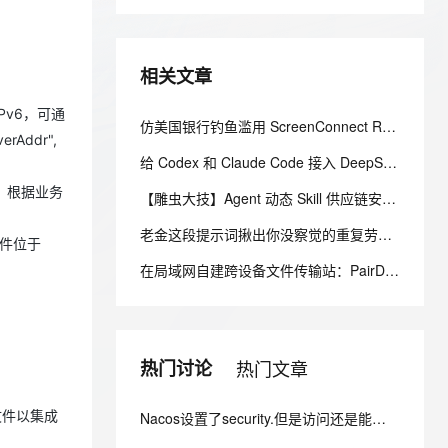
安全
我要投诉
e-1.1-I2V
Cosyvoice-V3-Flash
PolarDB
上云场景组合购
Milvus 弹性伸缩功能新增节
伴
漫剧创作，剧本、分镜、视频高效生成
100%兼容MySQL、PostgreSQL，兼容Oracle，支持集中和分布式
覆盖90%+业务场景，专享组合折扣价
点支持范围
畅自然，细节丰富
高表现力语音合成大模型，语音克隆听感自然
VPN
相关文章
ernetes 版 ACK
云聚AI 严选权益
AI 原生数据库服务发布
SSL 证书
2V
Fun-ASR
，一键激活高效办公新体验
理容器应用的 K8s 服务
精选AI产品，从模型到应用全链提效
Agent 数据网关
文戏情感细腻自然，动作戏激烈拳拳到肉，实现更强表演能力
支持中英文自由切换，具备更强的噪声鲁棒性
Pv6，可通
堡垒机
仿美国银行钓鱼滥用 ScreenConnect RMM 的隐蔽持久化攻击与防御体系研究
AI 用量加速计划
rAddr",
云原生数据库 PolarDB
防火墙
、识别商机，让客服更高效、服务更出色。
新老同享，达量后返
Agentic Database 发布
给 Codex 和 Claude Code 接入 DeepSeek-V4-Flash，夯爆了！
主机安全
应用
例），根据业务
【雕虫大技】Agent 动态 Skill 供应链安全加固（一）：消费侧三层防线实战
老金这段提示词揪出你没察觉的重复劳动，做成无感自动化
千问办公
NEW
AI 应用及服务市场
插件位于
的智能体编程平台
一站式AI生产力平台
在局域网自建跨设备文件传输站：PairDrop、WebRTC 与 HTTPS 部署实践
AI 应用
伶鹊
企业级人与Agent协作平台，接入和调度多个数字员工
智能客服平台，对话机器人、对话分析、智能外呼
大模型
大模型服务平台百炼 - 全妙
自然语言处理
热门讨论
热门文章
应用创作平台
多模态内容创作工具，已接入 DeepSeek
数据标注
文件以集成
Nacos设置了security.但是访问还是能看到节点信息 而且还不用验证身份怎么办？
机器学习