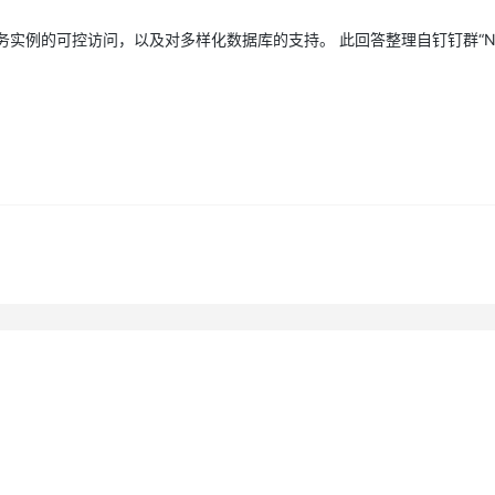
服务实例的可控访问，以及对多样化数据库的支持。 此回答整理自钉钉群“Na
AI 应用
10分钟微调：让0.6B模型媲美235B模
多模态数据信
型
依托云原生高可用架构,实现Dify私有化部署
用1%尺寸在特定领域达到大模型90%以上效果
一个 AI 助手
超强辅助，Bol
即刻拥有 DeepSeek-R1 满血版
在企业官网、通讯软件中为客户提供 AI 客服
多种方案随心选，轻松解锁专属 DeepSeek