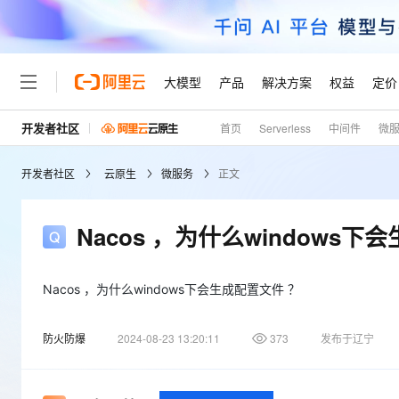
大模型
产品
解决方案
权益
定价
开发者社区
首页
Serverless
中间件
微
大模型
产品
解决方案
权益
定价
云市场
伙伴
服务
了解阿里云
精选产品
精选解决方案
普惠上云
产品定价
精选商城
成为销售伙伴
售前咨询
为什么选择阿里云
千问AI平台
开发者社区
云原生
微服务
正文
了解云产品的定价详情
大模型服务平台百炼
千问办公，解锁你的工作
普惠上云 官方力荐
分销伙伴
在线服务
网站建设
什么是云计算
大
大模型服务与应用平台
企业级Agent产品，直接
云服务器38元/年起，超
咨询伙伴
多端小程序
技术领先
Nacos ，为什么windows下
云上成本管理
售后服务
轻量应用服务器
Agency Agents：拥
官方推荐返现计划
大模型
精选产品
精选解决方案
Salesforce 国际版订阅
稳定可靠
管理和优化成本
推荐新用户得奖励，单订单
销售伙伴合作计划
自助服务
友盟天域
安全合规
人工智能与机器学习
AI
Nacos ，为什么windows下会生成配置文件 ？
文本生成
云数据库 RDS
HappyHorse 打造一
云工开物
无影生态合作计划
在线服务
观测云
分析师报告
高校专属算力普惠，学生认
计算
互联网应用开发
Qwen3.8-Max
防火防爆
2024-08-23 13:20:11
373
发布于辽宁
HOT
Salesforce On Alibaba C
工单服务
Tuya 物联网平台阿里云
研究报告与白皮书
人工智能平台 PAI
快速拥有专属 OpenClaw
大模
Consulting Partner 合
大数据
容器
智能体时代全能旗舰模型
免费试用
短信专区
一站式AI开发、训练和推
蓝凌 OA
AI 大模型销售与服务生
现代化应用