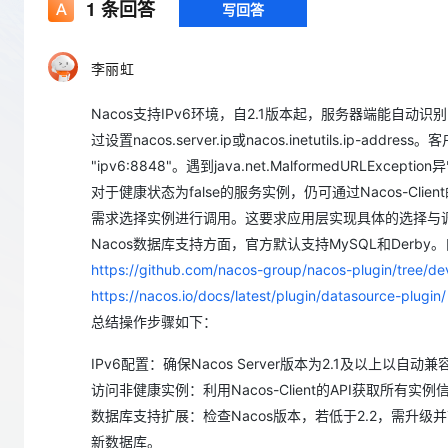
存储
天池大赛
1
条回答
写回答
Qwen3.7-Plus
云解析DNS
解决方案免费试用 新老
电子合同
最高领取价值200元试用
能看、能想、能动手的多模
安全
网络与CDN
AI 算法大赛
畅捷通
李丽虹
大数据开发治理平台 Data
AI 产品 免费试用
网络
安全
云开发大赛
Qwen3-VL-Plus
Tableau 订阅
1亿+ 大模型 tokens 和 
Nacos支持IPv6环境，自2.1版本起，服务器端能自动识
可观测
入门学习赛
中间件
AI空中课堂在线直播课
云防火墙
140+云产品 免费试用
过设置nacos.server.ip或nacos.inetutils.ip-
上云与迁云
云原生的云上边界网络安全
产品新客免费试用，最长1
数据库
"ipv6:8848"。遇到java.net.MalformedURLE
生态解决方案
大模型服务
对于健康状态为false的服务实例，仍可通过Nacos-Client
企业出海
大模型ACA认证体验
大数据计算
需求选择实例进行调用。这要求应用层实现具体的选择与
助力企业全员 AI 认知与能
行业生态解决方案
千问AI平台-Token Plan
政企业务
Nacos数据库支持方面，官方默认支持MySQL和Derby。
媒体服务
开发者生态解决方案
https://github.com/nacos-group/nacos-plugin/tree/d
企业服务与云通信
https://nacos.io/docs/latest/plugin/datasource-plugin/
千问AI平台-模型体验
AI 开发和 AI 应用解决
在线体验全尺寸、多种模态
总结操作步骤如下：
域名与网站
Happy 系列大模型
IPv6配置：确保Nacos Server版本为2.1及以上以
终端用户计算
访问非健康实例：利用Nacos-Client的API获取所
Serverless
数据库支持扩展：检查Nacos版本，若低于2.2，需升级
新数据库。
开发工具