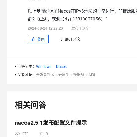
大模型解决方案
以上步骤确保了Nacos在IPv6环境的正常运行、非健康
迁移与运维管理
快速部署 Dify，高效搭建 
群2（已满，欢迎加4群:12810027056）”
专有云
2024-08-28 12:29:20
发布于辽宁
10 分钟在聊天系统中增加
赞同
展开评论
问答分类：
Windows
Nacos
问答地址：
开发者社区
>
云原生
>
微服务
>
问答
相关问答
nacos2.5.1发布配置文件提示
279
0