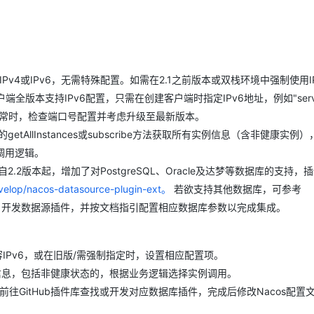
Deepseek-v4-pro
HappyHors
同享
万小智 AI 建站低至 15元/月
Qoder CN
AI 短剧/漫剧
云原生数据库 
快递物流查询
WordPress
成为服务伙
高校合作
点，立即开启云上创新
覆盖公网/内网、递归/权威、移动APP等全场景解析服务
送.CN域名，送备案服务码
基于千问大模型等，支持代码智能生成、研发智能问答
AI助力短剧
态智能体模型
旗舰 MoE 大模型，百万上下文与顶尖推理能力
图生视频，流
Ubuntu
服务生态伙伴
云工开物
企业应用
Works
Night Plan 支持 Qwen 3.8-Max
云原生大数据计算服务 MaxCompute
AI 办公
容器服务 Kub
NEW
GLM-5.2
Wan2.7-T
Red Hat
30+ 款产品免费体验
Data Agent 驱动的一站式 Data+AI 开发治理平台
夜间 5 折，Qwen/Meoo/TokenPlan 客户专享
面向分析的企业级SaaS模式云数据仓库
AI智能应用
提供一站式管
科研合作
视觉 Coding、空间感知、多模态思考等全面升级
1M上下文，专为长程任务能力而生
别IPv4或IPv6，无需特殊配置。如需在2.1之前版本或双栈环境中强制使用I
ERP
堂（旗舰版）
SUSE
智能客服
address。客户端全版本支持IPv6配置，只需在创建客户端时指定IPv6地址，例如"serve
CRM
防护产品
2个月
自动承接线索
xception异常时，检查端口号配置并考虑升级至最新版本。
建站小程序
OA 办公系统
AI 应用构建
大模型原生
的getAllInstances或subscribe方法获取所有实例信息（含非健康实
调用逻辑。
力提升
财税管理
模板建站
Qoder
大模型服务平台百炼-应用模版
HOT
NEW
自2.2版本起，增加了对PostgreSQL、Oracle及达梦等数据库的支持，
面向真实软件
个人版上线、团队版降价；千问3.8-Max首发发尝鲜
丰富多元化的应用模版和解决方案
400电话
定制建站
evelop/nacos-datasource-plugin-ext。
若欲支持其他数据库，可参考
万有无界
开发数据源插件，并按文档指引配置相应数据库参数以完成集成。
大模型服务平台百炼-智能体
方案
广告营销
模板小程序
的模型效果
灵活可视化地构建企业级 Agent
定制小程序
秒悟
人工智能平台 PAI
自动兼容IPv6，或在旧版/需强制指定时，设置相应配置项。
APP 开发
云端极速 AI 
新一代 AI 视频生成模型，深度适配广告营销等场景
AI Native 的算法工程平台，一站式完成建模、训练、推理服务部署
有实例信息，包括非健康状态的，根据业务逻辑选择实例调用。
建站系统
并前往GitHub插件库查找或开发对应数据库插件，完成后修改Nacos配置