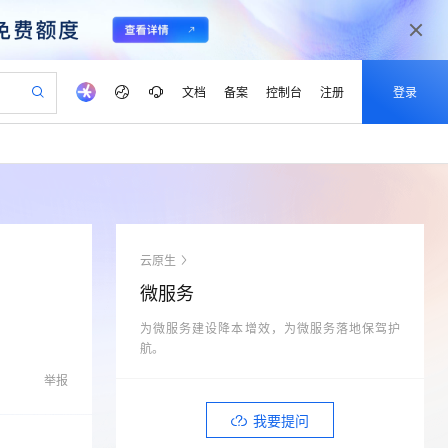
文档
备案
控制台
注册
登录
验
作计划
器
AI 活动
专业服务
服务伙伴合作计划
开发者社区
加入我们
产品动态
服务平台百炼
阿里云 OPC 创新助力计划
一站式生成采购清单，支持单品或批量购买
io：打造专属 AI 语音助手
S产品伙伴计划（繁花）
峰会
CS
造的大模型服务与应用开发平台
一句话生成原生可编辑精美 PPT 文稿
AI 生产力先锋
Al MaaS 服务伙伴赋能合作
域名
博文
Careers
至高可申请百万元
Qwen3.8-Max 模型上线
开启高性价比 AI 编程新体验
弹性可伸缩的云计算服务
Qwen-Audio-3.0-Realtime 端到端实时语音角色扮演
输入一句话想法, 轻松生成专业的 PPT
先锋实践拓展 AI 生产力的边界
Token 补贴，五大权
计划
海大会
伙伴信用分合作计划
商标
问答
社会招聘
云原生
益加速 OPC 成功
eek-V4-Pro
SS
一键部署幻兽帕鲁游戏服务器
飞天发布时刻
HOT
Open Search 向量检索版支
划
备案
电子书
校园招聘
微服务
pSeek-V4-Pro
视频创作，一键激活电商全链路生产力
稳定、安全、高性价比、高性能的云存储服务
一键购买专属联机服务器，轻松开启游戏
所见，即是所愿
持视频检索 Pipeline 功能
更多支持
划
公司注册
镜像站
视频生成
语音识别与合成
为微服务建设降本增效，为微服务落地保驾护
专属 QwenPaw
漫剧工坊：一站式动画创作平台
AI 实训营
HOT
应用身份服务 (IDaaS)
合作伙伴培训与认证
航。
划
上云迁移
站生成，高效打造优质广告素材
全接入的云上超级电脑
从聊天伙伴进化为能主动干活的本地数字员工
快速生产连贯的高质量长漫剧
从基础到进阶，Agent 创客手把手教你
OpenClaw 管理能力上线
lScope
我要反馈
e-1.1-T2V
Qwen3-TTS-Flash
举报
查询合作伙伴
n Alibaba Cloud ISV 合作
代维服务
建企业门户网站
10 分钟搭建微信、支付宝小程序
MaxCompute MaxFrame 提
畅细腻的高质量视频
离线语音合成大模型，多语言方言自适应，低延迟高稳定
创新加速
ope
登录合作伙伴管理后台
我要提问
我要建议
站，无忧落地极速上线
以可视化方式快速构建移动和 PC 门户网站
国内短信简单易用，安全可靠，秒级触达，全球覆盖200+国家和地区。
高效部署网站，快速应用到小程序
供自动弹性内存功能