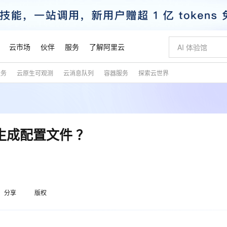
云市场
伙伴
服务
了解阿里云
服务
云原生可观测
云消息队列
容器服务
探索云世界
AI 特惠
数据与 API
成为产品伙伴
企业增值服务
最佳实践
价格计算器
AI 场景体
基础软件
产品伙伴合
阿里云认证
市场活动
配置报价
大模型
自助选配和估算价格
新方式
睿译宝，AI翻译排版一步到位
智启 AI 普惠权益
产品生态集成认证中心
企业支持计划
云上春晚
域名与网站
千问官方 MaaS 平台，为开发者和 Agent 而生，新用户赠送 1 亿 + tokens 额度
Qwen Aud
AI Coding
阿里云Maa
2026 阿里云
云服务器 E
为企业打
数据集
Windows
大模型认证
模型
NEW
NEW
交付可用成果
值低价云产品抢先购
上传文档即自动完成翻译和格式还原
至高享 1亿+免费 tokens，加速 Al 应用落地
提供智能易用的域名与建站服务
智能编程，一键
安全可靠、
产品生态伙伴
专家技术服务
云上奥运之旅
弹性计算合作
阿里云中企出
手机三要素
宝塔 Linux
全部认证
会生成配置文件 ？
价格优势
有专属领域专家
GLM-5.2：长任务时代开源旗舰模型
阿里云 OPC 创新助力计划
千问大模型
即刻拥有 DeepS
AI 电商营销
对象存储 O
大模型
产品生态伙伴工作台
企业增值服务台
云栖战略参考
云存储合作计
云栖大会
身份实名认证
CentOS
训练营
推动算力普惠，释放技术红利
最高返9万
多领域专家智能体,一键组建 AI 虚拟交付团队
快速构建应用程序和网站，即刻迈出上云第一步
至高百万元 Token 补贴，加速一人公司成长
多元化、高性能、安全可靠的大模型服务
真正可用的 1M 上下文,一次完成代码全链路开发
轻松解锁专属 Dee
从图文生成到
云上的中国
数据库合作计
活动全景
短信
Docker
图片和
站式影视创作平台
Hermes Agent，打造自进化智能体
Token Plan 模型订阅计划
数字证书管理服务（原SSL证书）
5 分钟轻松部署
AI 广告创作
无影云电脑
企业成长
NEW
信息公告
看见新力量
云网络合作计
OCR 文字识别
JAVA
证享300元代金券
可视化编排打通从文字构思到成片全链路闭环
全托管，含MySQL、PostgreSQL、SQL Server、MariaDB多引擎
自主进化，持久记忆，越用越聪明
Qwen3.8-Max 首发尝鲜，限时加量 10 倍，夜间低至2折
实现全站HTTPS，呈现可信的WEB访问
图文、视频一
随时随地安
魔搭 Mode
Kimi-K3
HappyHors
分享
版权
NEW
loud
服务实践
官网公告
金融模力时刻
Salesforce O
版
发票查验
全能环境
Claude Code + GStack 打造工程团队
千问办公，限时限量积分加倍
Qoder
低代码高效构
AI 建站
短信服务
型
NEW
作计划
Kimi 最新旗舰模型，长程编程与推理利器
让文字生成流
计划
创新中心
魔搭 ModelSc
健康状态
理服务
让AI从“聊天伙伴”进化为能干活的“数字员工”
安装技能 GStack，拥有专属 AI 工程团队
你的AI工作搭子，覆盖日常办公高频场景
面向真实软件的智能体编程平台
0 代码专业建
客户案例
天气预报查询
操作系统
态合作计划