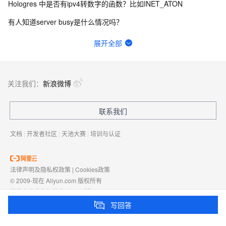
Hologres 中是否有ipv4转数字的函数？比如INET_ATON
有人知道server busy是什么情况吗？
请问Hologres 的视图可以作为Flink 的维表进行join吗？
展开全部
Hologres对view如何授权 ？
Hologres holo报日期转换超限 怎么处理?
关注我们：
新浪微博
Hologres存储是按量计费吗？
联系我们
数仓里面出现Creating a new SqlSession SqlSession [org.ap
文档
|
开发者社区
|
天池大赛
|
培训与认证
法律声明及隐私权政策
|
Cookies政策
© 2009-现在 Aliyun.com 版权所有
增值电信业务经营许可证：
浙B2-20080101
域名注册服务机构许可：
浙D3-20210002
写回答
浙公网安备 33010602009975号
浙B2-20080101-4