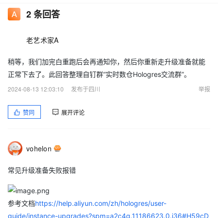
2
条回答
老艺术家A
稍等，我们加完白重跑后会再通知你，然后你重新走升级准备就能
正常下去了。此回答整理自钉群“实时数仓Hologres交流群”。
2024-08-13 12:03:10
发布于四川
举报
赞同
展开评论
vohelon
常见升级准备失败报错
参考文档
https://help.aliyun.com/zh/hologres/user-
guide/instance-upgrades?spm=a2c4g.11186623.0.i36#H59cD