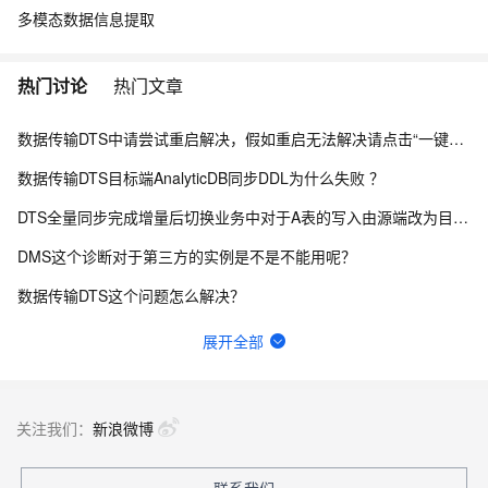
多模态数据信息提取
热门讨论
热门文章
数据传输DTS中请尝试重启解决，假如重启无法解决请点击“一键复制”进入钉钉客户交流群咨询解决？
数据传输DTS目标端AnalyticDB同步DDL为什么失败 ？
DTS全量同步完成增量后切换业务中对于A表的写入由源端改为目标端，但是其它表不进行改动，有影响吗？
DMS这个诊断对于第三方的实例是不是不能用呢？
数据传输DTS这个问题怎么解决？
DMS有桌面版嘛？
展开全部
目标和源都相同的两个dts任务，数据会重复么？
DATAX连接5.7版本mysql数据库报错，连接8.0没问题，URL没有问题
关注我们：
新浪微博
DTS暂停任务是做什么的？