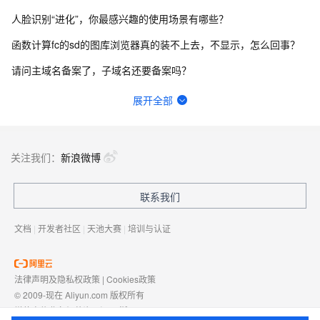
人脸识别“进化”，你最感兴趣的使用场景有哪些？
函数计算fc的sd的图库浏览器真的装不上去，不显示，怎么回事？
请问主域名备案了，子域名还要备案吗？
一键生成讲解视频，AI的理解和生成能力到底有多强？
展开全部
在终端怎么升级python？
函数计算一键部署ComfyUI绘画平台的优势有哪些？
关注我们：
新浪微博
一步搞定创意建站，Bolt.diy提供了哪些优势？
联系我们
有没有一种可能，其实你早就在AIGC了？
文档
|
开发者社区
|
天池大赛
|
培训与认证
法律声明及隐私权政策
|
Cookies政策
© 2009-现在 Aliyun.com 版权所有
增值电信业务经营许可证：
浙B2-20080101