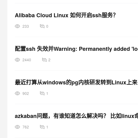
大模型解决方案
迁移与运维管理
Alibaba Cloud Linux 如何开启ssh服务？
快速部署 Dify，高效搭建 
专有云
233
0
10 分钟在聊天系统中增加
配置ssh 失效并Warning: Permanently added 'local
2440
2
最近打算从windows的pg内核研发转到Linux上来
902
1
azkaban问题，有谁知道怎么解决吗？ 比如linux命令行
762
1