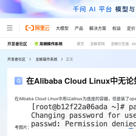
大模型
产品
解决方案
权益
定价
开发者社区
首页
龙蜥官网
龙蜥衍生版 · Alib
大模型
产品
解决方案
权益
定价
云市场
伙伴
服务
了解阿里云
精选产品
精选解决方案
普惠上云
产品定价
精选商城
成为销售伙伴
售前咨询
为什么选择阿里云
千问AI平台
开发者社区
龙蜥操作系统
正文
了解云产品的定价详情
大模型服务平台百炼
睿译宝，AI翻译排版一
普惠上云 官方力荐
分销伙伴
在线服务
网站建设
什么是云计算
大
大模型服务与应用平台
上传文档即自动完成翻译和
云服务器38元/年起，超
咨询伙伴
多端小程序
技术领先
在Alibaba Cloud Linux
云上成本管理
售后服务
轻量应用服务器
GLM-5.2：长任务时代
官方推荐返现计划
大模型
精选产品
精选解决方案
Salesforce 国际版订阅
稳定可靠
管理和优化成本
推荐新用户得奖励，单订单
销售伙伴合作计划
自助服务
友盟天域
安全合规
人工智能与机器学习
AI
在Alibaba Cloud Linux中用以alinux为底座的容器，但是装了o
文本生成
云数据库 RDS
Hermes Agent，打造
云工开物
无影生态合作计划
在线服务
观测云
分析师报告
自主进化，持久记忆，越用
高校专属算力普惠，学生认
计算
互联网应用开发
Qwen3.8-Max
HOT
Salesforce On Alibaba C
工单服务
Tuya 物联网平台阿里云
研究报告与白皮书
人工智能平台 PAI
快速拥有专属 OpenClaw
大模
Consulting Partner 合
大数据
容器
智能体时代全能旗舰模型
免费试用
考图片：
短信专区
一站式AI开发、训练和推
蓝凌 OA
AI 大模型销售与服务生
现代化应用