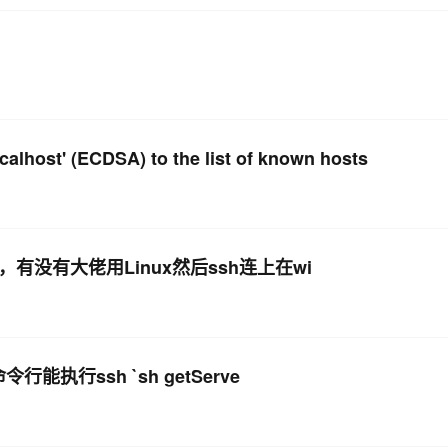
AI 应用
10分钟微调：让0.6B模型媲美235B模
多模态数据信
型
依托云原生高可用架构,实现Dify私有化部署
用1%尺寸在特定领域达到大模型90%以上效果
一个 AI 助手
超强辅助，Bol
即刻拥有 DeepSeek-R1 满血版
在企业官网、通讯软件中为客户提供 AI 客服
host' (ECDSA) to the list of known hosts
多种方案随心选，轻松解锁专属 DeepSeek
，有没有大佬用Linux然后ssh连上在wi
能执行ssh `sh getServe