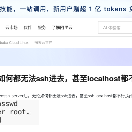
云市场
伙伴
服务
了解阿里云
aba Cloud Linux
探索云世界
AI 特惠
数据与 API
成为产品伙伴
企业增值服务
最佳实践
价格计算器
AI 场景体
基础软件
产品伙伴合
阿里云认证
市场活动
配置报价
大模型
自助选配和估算价格
步到位
智启 AI 普惠权益
产品生态集成认证中心
企业支持计划
云上春晚
域名与网站
Qwen Audio：打造专属 AI 语音助手
千问官方 MaaS 平台，为开发者和 Agent 而生，新用户赠送 1 亿 + tokens 额度
一句话生成原生
AI Coding
阿里云Maa
2026 阿里云
云服务器 E
为企业打
数据集
Windows
大模型认证
模型
NEW
NEW
格式还原
值低价云产品抢先购
至高享 1亿+免费 tokens，加速 Al 应用落地
提供智能易用的域名与建站服务
Qwen-Audio-3.0-Realtime 端到端实时语音角色扮演
输入一句话想法,
智能编程，一键
安全可靠、
产品生态伙伴
专家技术服务
云上奥运之旅
弹性计算合作
阿里云中企出
手机三要素
宝塔 Linux
全部认证
中无论如何都无法ssh进去，甚至localhost
价格优势
开源旗舰模型
即刻拥有 DeepSeek-V4-Pro
阿里云 OPC 创新助力计划
千问大模型
一键部署幻兽
AI 电商营销
对象存储 O
大模型
产品生态伙伴工作台
企业增值服务台
云栖战略参考
云存储合作计
云栖大会
身份实名认证
CentOS
训练营
推动算力普惠，释放技术红利
最高返9万
真正可用的 1M 上下文,一次完成代码全链路开发
快速构建应用程序和网站，即刻迈出上云第一步
轻松解锁专属 DeepSeek-V4-Pro
至高百万元 Token 补贴，加速一人公司成长
多元化、高性能、安全可靠的大模型服务
一键购买专属
从图文生成到
云上的中国
数据库合作计
活动全景
短信
Docker
penssh-server后，无论如何都无法ssh进去，甚至ssh localhost都不行
图片和
自进化智能体
5 分钟轻松部署专属 QwenPaw
Token Plan 模型订阅计划
数字证书管理服务（原SSL证书）
高效搭建 AI
AI 广告创作
无影云电脑
企业成长
NEW
HOT
信息公告
看见新力量
云网络合作计
OCR 文字识别
JAVA
越聪明
证享300元代金券
全托管，含MySQL、PostgreSQL、SQL Server、MariaDB多引擎
Qwen3.8-Max 首发尝鲜，限时加量 10 倍，夜间低至2折
实现全站HTTPS，呈现可信的WEB访问
从聊天伙伴进化为能主动干活的本地数字员工
图文、视频一
随时随地安
魔搭 Mode
Kimi-K3
HappyHors
NEW
loud
服务实践
官网公告
金融模力时刻
Salesforce O
版
发票查验
全能环境
Claude Code + GStack 打造工程团队
千问办公，限时限量积分加倍
Qoder
低代码高效构
AI 建站
短信服务
型
NEW
作计划
Kimi 最新旗舰模型，长程编程与推理利器
让文字生成流
计划
创新中心
魔搭 ModelSc
健康状态
理服务
让AI从“聊天伙伴”进化为能干活的“数字员工”
安装技能 GStack，拥有专属 AI 工程团队
你的AI工作搭子，覆盖日常办公高频场景
面向真实软件的智能体编程平台
0 代码专业建
客户案例
天气预报查询
操作系统
态合作计划