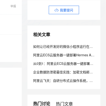
安全
我要投诉
e-1.1-I2V
Cosyvoice-V3-Flash
PolarDB
上云场景组合购
伴
举报
Qoder CN V1.7.0 发布
漫剧创作，剧本、分镜、视频高效生成
100%兼容MySQL、PostgreSQL，兼容Oracle，支持集中和分布式
覆盖90%+业务场景，专享组合折扣价
畅自然，细节丰富
高表现力语音合成大模型，语音克隆听感自然
我要提问
VPN
ernetes 版 ACK
云聚AI 严选权益
云安全中心 AI BAS 智能自动
SSL 证书
2V
Fun-ASR
，一键激活高效办公新体验
理容器应用的 K8s 服务
精选AI产品，从模型到应用全链提效
化模拟渗透攻击产品发布
文戏情感细腻自然，动作戏激烈拳拳到肉，实现更强表演能力
支持中英文自由切换，具备更强的噪声鲁棒性
堡垒机
AI 用量加速计划
DataWorks ChatBI 会话支持
相关文章
防火墙
、识别商机，让客服更高效、服务更出色。
新老同享，达量后返
上传临时文件分析
主机安全
应用
如何让已经开发好的微信小程序运行在自有APP中
阿里云ECS云服务器一键部署Hermes Agent：百炼Coding/Token Plan配置实操手册
千问办公
NEW
AI 应用及服务市场
的智能体编程平台
一站式AI生产力平台
从0到1：阿里云ECS云服务器一键部署OpenClaw+百炼Coding/Token Plan完整配置指南
AI 应用
伶鹊
企业数据防泄密最佳实践：加密文档邮件外发自动授信方案
企业级人与Agent协作平台，接入和调度多个数字员工
智能客服平台，对话机器人、对话分析、智能外呼
大模型
阿里云飞天：自研分布式云操作系统，飞天将一个个数据中心变成一台超级计算机！
大模型服务平台百炼 - 全妙
自然语言处理
应用创作平台
多模态内容创作工具，已接入 DeepSeek
数据标注
机器学习
热门讨论
热门文章