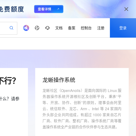
文档
备案
控制台
注册
登录
验
作计划
器
AI 活动
专业服务
服务伙伴合作计划
开发者社区
加入我们
产品动态
服务平台百炼
阿里云 OPC 创新助力计划
一站式生成采购清单，支持单品或批量购买
可编辑精美 PPT 文稿
S产品伙伴计划（繁花）
峰会
CS
造的大模型服务与应用开发平台
Agency Agents：拥有专属领域专家
AI 生产力先锋
Al MaaS 服务伙伴赋能合作
域名
博文
Careers
PolarDB Agentic Database
至高可申请百万元
 轻松生成专业的 PPT
开启高性价比 AI 编程新体验
弹性可伸缩的云计算服务
先锋实践拓展 AI 生产力的边界
发布
多领域专家智能体,一键组建 AI 虚拟交付团队
Token 补贴，五大权
计划
海大会
伙伴信用分合作计划
商标
问答
社会招聘
都不行？
龙蜥操作系统
益加速 OPC 成功
帕鲁游戏服务器
SS
HappyHorse 打造一站式影视创作平台
飞天发布时刻
HOT
秒悟 Meoo CLI 支持一键部
划
备案
电子书
校园招聘
联机服务器，轻松开启游戏
视频创作，一键激活电商全链路生产力
龙蜥社区（OpenAnolis）是面向国际的 Linux 服
稳定、安全、高性价比、高性能的云存储服务
所见，即是所愿
署项目至阿里云账号
可视化编排打通从文字构思到成片全链路闭环
更多支持
务器操作系统开源根社区及创新平台，秉承“平
划
公司注册
镜像站
,为什么？请参
视频生成
语音识别与合成
 智能体与工作流应用
漫剧工坊：一站式动画创作平台
AI 实训营
等、开放、协作、创新”的原则，理事会由阿里
Flink OSS 支持
合作伙伴培训与认证
划
云、统信软件、龙芯、Arm 、Intel 等 24 家国内
上云迁移
站生成，高效打造优质广告素材
全接入的云上超级电脑
通过阿里云百炼高效搭建AI应用,助力高效开发
快速生产连贯的高质量长漫剧
从基础到进阶，Agent 创客手把手教你
AssumeRole 角色自定义
lScope
我要反馈
外头部企业共同组成，有超过 1000 家来自芯片
e-1.1-T2V
Qwen3-TTS-Flash
查询合作伙伴
n Alibaba Cloud ISV 合作
代维服务
厂商、软件厂商、整机厂商、操作系统厂商等覆
建企业门户网站
10 分钟搭建微信、支付宝小程序
百炼 Qwen3.7-Flash 系列模
畅细腻的高质量视频
离线语音合成大模型，多语言方言自适应，低延迟高稳定
创新加速
盖操作系统全产业链的合作伙伴参与生态共建。
ope
登录合作伙伴管理后台
我要建议
站，无忧落地极速上线
以可视化方式快速构建移动和 PC 门户网站
国内短信简单易用，安全可靠，秒级触达，全球覆盖200+国家和地区。
高效部署网站，快速应用到小程序
型发布