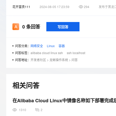
存储
天池大赛
Qwen3.7-Plus
云解析DNS
解决方案免费试用 新老
电子合同
花开富贵111
2024-08-05 17:23:59
294
发布于黑龙
最高领取价值200元试用
能看、能想、能动手的多模
安全
网络与CDN
AI 算法大赛
畅捷通
大数据开发治理平台 Data
AI 产品 免费试用
网络
安全
云开发大赛
Qwen3-VL-Plus
Tableau 订阅
1亿+ 大模型 tokens 和 
0
条回答
写回答
可观测
入门学习赛
中间件
AI空中课堂在线直播课
云防火墙
140+云产品 免费试用
上云与迁云
云原生的云上边界网络安全
产品新客免费试用，最长1
数据库
问答分类：
网络安全
Linux
容器
生态解决方案
大模型服务
企业出海
大模型ACA认证体验
大数据计算
问答标签：
alibaba cloud linux ssh
ssh localhost
助力企业全员 AI 认知与能
行业生态解决方案
问答地址：
开发者社区
>
龙蜥操作系统
>
问答
千问AI平台-Token Plan
政企业务
媒体服务
开发者生态解决方案
企业服务与云通信
千问AI平台-模型体验
AI 开发和 AI 应用解决
在线体验全尺寸、多种模态
相关问答
域名与网站
Happy 系列大模型
终端用户计算
在Alibaba Cloud Linux中镜像名称如下部署
Serverless
1310
2
开发工具