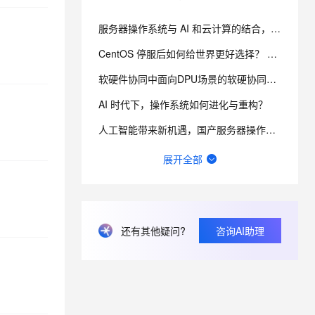
服务器操作系统与 AI 和云计算的结合，将会掀起一股什么样的热潮？
息提取
与 AI 智能体进行实时音视频通话
CentOS 停服后如何给世界更好选择？ 龙蜥操作系统从技术创新到商业变现都走了哪些路？
从文本、图片、视频中提取结构化的属性信息
构建支持视频理解的 AI 音视频实时通话应用
软硬件协同中面向DPU场景的软硬协同协议栈的技术优势是什么？
t.diy 一步搞定创意建站
构建大模型应用的安全防护体系
通过自然语言交互简化开发流程,全栈开发支持
通过阿里云安全产品对 AI 应用进行安全防护
AI 时代下，操作系统如何进化与重构？
人工智能带来新机遇，国产服务器操作系统如何加快发展？
AIOS是什么？
展开全部
在Alibaba Cloud Linux中阿里云OS符合信创要求吗？
Alibaba Cloud Linuxa镜像 root 的密码 默认是啥？
还有其他疑问?
咨询AI助理
在Alibaba Cloud Linux中镜像名称如下部署完成后ssh登录默认账号 密码是什么？
怎么本地部署 Alibaba Cloud Linux3 (Soaring Falcon) 升级报错？