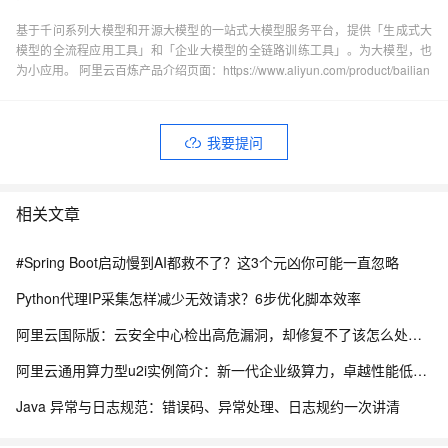
基于千问系列大模型和开源大模型的一站式大模型服务平台，提供「生成式大
模型的全流程应用工具」和「企业大模型的全链路训练工具」。为大模型，也
为小应用。 阿里云百炼产品介绍页面：https://www.aliyun.com/product/bailian
我要提问
相关文章
#Spring Boot启动慢到AI都救不了？这3个元凶你可能一直忽略
Python代理IP采集怎样减少无效请求？6步优化脚本效率
阿里云国际版：云安全中心检出高危漏洞，却修复不了该怎么处理？
阿里云通用算力型u2i实例简介：新一代企业级算力，卓越性能低价享高性价比
Java 异常与日志规范：错误码、异常处理、日志规约一次讲清