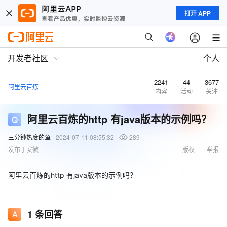
打开 APP
开发者社区
个人
2241
44
3677
阿里云百炼
内容
活动
关注
阿里云百炼的http 有java版本的示例吗？
三分钟热度的鱼
2024-07-11 08:55:32
289
发布于安徽
版权
举报
阿里云百炼的http 有java版本的示例吗？
1
条回答