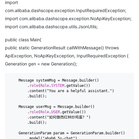
import
com.alibaba.dashscope.exception.InputRequiredException;
import com.alibaba.dashscope.exception.NoApiKeyException;
import com.alibaba.dashscope.utils.JsonUtils;
public class Main{
public static GenerationResult callWithMessage() throws
ApiException, NoApiKeyException, InputRequiredException {
Generation gen = new Generation();
    Message systemMsg = Message.builder()

        .
role
(
Role
.
SYSTEM
.getValue())

        .content("You are a helpful assistant.")

        .build();

    Message userMsg = Message.builder()

        .
role
(
Role
.
USER
.getValue())

        .content("如何做西红柿炒鸡蛋？")

        .build();

    GenerationParam param = GenerationParam.builder()

        .model("abab6.5s-chat")
