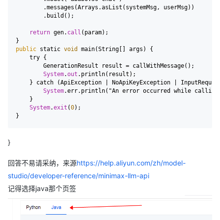
        .messages(Arrays.asList(systemMsg, userMsg))

        .build();

return
 gen.
call
(param);

public
 static 
void
 main(String[] args) {

    try {

        GenerationResult result = callWithMessage();

System
.
out
.println(result);

    } catch (ApiException | NoApiKeyException | InputRequire
System
.err.println("An error occurred while calling
    }

System
.
exit
(
0
);

}
回答不易请采纳，来源
https://help.aliyun.com/zh/model-
studio/developer-reference/minimax-llm-api
记得选择java那个页签