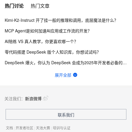
热门讨论
热门文章
Kimi-K2-Instruct 开了挂一般的推理和调用，底层魔法是什么？
MCP Agent是如何加速AI应用或工作流的开发？
AI陪练 VS 真人教学，你更喜欢哪一个？
零代码搭建 DeepSeek 版个人知识库，你想试试吗？
DeepSeek 爆火，你认为 DeepSeek 会成为2025年开发者必备的神器吗？
大模型数据处理vs人工数据处理，哪个更靠谱？
展开全部
一步搞定创意建站，Bolt.diy提供了哪些优势？
阿里云百炼这个问题怎么解决？
关注我们：
新浪微博
消息格式会显著影响模型的reasoning行为
联系我们
免费用户的token还没开始用就报错
文档
|
开发者社区
|
天池大赛
|
培训与认证