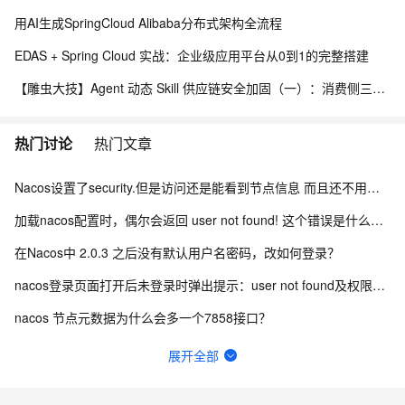
用AI生成SpringCloud Alibaba分布式架构全流程
EDAS + Spring Cloud 实战：企业级应用平台从0到1的完整搭建
【雕虫大技】Agent 动态 Skill 供应链安全加固（一）：消费侧三层防线实战
热门讨论
热门文章
Nacos设置了security.但是访问还是能看到节点信息 而且还不用验证身份怎么办？
加载nacos配置时，偶尔会返回 user not found! 这个错误是什么引起的？
在Nacos中 2.0.3 之后没有默认用户名密码，改如何登录？
nacos登录页面打开后未登录时弹出提示：user not found及权限认证失败怎么办？
nacos 节点元数据为什么会多一个7858接口？
nacos-console-3.1.1.jar的main.js中引入axios（0.21.4）有漏洞
展开全部
nacos2.4如何使用pg数据库初始化sql？