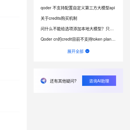
qoder 不支持配置自定义第三方大模型api
息提取
与 AI 智能体进行实时音视频通话
关于credits购买机制
从文本、图片、视频中提取结构化的属性信息
构建支持视频理解的 AI 音视频实时通话应用
问什么不能给选项添加本地大模型？只有这几个云模型提供商，其他家都可以。你这样闭关锁国是没用的知道么？
t.diy 一步搞定创意建站
构建大模型应用的安全防护体系
Qoder cn的credit目前不支持token plan的credit显示，还需要自行去网页查询
通过自然语言交互简化开发流程,全栈开发支持
通过阿里云安全产品对 AI 应用进行安全防护
你们能不能简化点购买什么的，一会qoder官网，一会进阿里云。 想续费，点了一会来回跳。。。。
展开全部
建议Qoder CN开放上下文窗口（1M）与思考强度调节，同步国际版能力
希望qoder cn推出年付功能，月付走报销太麻烦了。
如何跨设备同步会话？
还有其他疑问?
咨询AI助理
Qoder CN积分单独购买更贵的问题