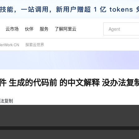
云市场
伙伴
服务
了解阿里云
derWork CN
探索云世界
AI 特惠
数据与 API
成为产品伙伴
企业增值服务
最佳实践
价格计算器
AI 场景体
基础软件
产品伙伴合
阿里云认证
市场活动
配置报价
大模型
自助选配和估算价格
步到位
智启 AI 普惠权益
产品生态集成认证中心
企业支持计划
云上春晚
域名与网站
Qwen Audio：打造专属 AI 语音助手
千问官方 MaaS 平台，为开发者和 Agent 而生，新用户赠送 1 亿 + tokens 额度
一句话生成原生
AI Coding
阿里云Maa
2026 阿里云
云服务器 E
为企业打
数据集
Windows
大模型认证
模型
NEW
NEW
格式还原
值低价云产品抢先购
至高享 1亿+免费 tokens，加速 Al 应用落地
提供智能易用的域名与建站服务
Qwen-Audio-3.0-Realtime 端到端实时语音角色扮演
输入一句话想法,
智能编程，一键
安全可靠、
产品生态伙伴
专家技术服务
云上奥运之旅
弹性计算合作
阿里云中企出
手机三要素
宝塔 Linux
全部认证
灵码扩展插件 生成的代码前 的中文解释 没办法复
价格优势
开源旗舰模型
即刻拥有 DeepSeek-V4-Pro
阿里云 OPC 创新助力计划
千问大模型
一键部署幻兽
AI 电商营销
对象存储 O
大模型
产品生态伙伴工作台
企业增值服务台
云栖战略参考
云存储合作计
云栖大会
身份实名认证
CentOS
训练营
推动算力普惠，释放技术红利
最高返9万
真正可用的 1M 上下文,一次完成代码全链路开发
快速构建应用程序和网站，即刻迈出上云第一步
轻松解锁专属 DeepSeek-V4-Pro
至高百万元 Token 补贴，加速一人公司成长
多元化、高性能、安全可靠的大模型服务
一键购买专属
从图文生成到
云上的中国
数据库合作计
活动全景
短信
Docker
没办法复制
图片和
自进化智能体
5 分钟轻松部署专属 QwenPaw
Token Plan 模型订阅计划
数字证书管理服务（原SSL证书）
高效搭建 AI
AI 广告创作
无影云电脑
企业成长
NEW
HOT
信息公告
看见新力量
云网络合作计
OCR 文字识别
JAVA
越聪明
证享300元代金券
全托管，含MySQL、PostgreSQL、SQL Server、MariaDB多引擎
Qwen3.8-Max 首发尝鲜，限时加量 10 倍，夜间低至2折
实现全站HTTPS，呈现可信的WEB访问
从聊天伙伴进化为能主动干活的本地数字员工
图文、视频一
随时随地安
魔搭 Mode
Kimi-K3
HappyHors
NEW
loud
服务实践
官网公告
金融模力时刻
Salesforce O
版
发票查验
全能环境
Claude Code + GStack 打造工程团队
千问办公，限时限量积分加倍
Qoder
低代码高效构
AI 建站
短信服务
型
NEW
作计划
Kimi 最新旗舰模型，长程编程与推理利器
让文字生成流
计划
创新中心
魔搭 ModelSc
健康状态
理服务
让AI从“聊天伙伴”进化为能干活的“数字员工”
安装技能 GStack，拥有专属 AI 工程团队
你的AI工作搭子，覆盖日常办公高频场景
面向真实软件的智能体编程平台
0 代码专业建
客户案例
天气预报查询
操作系统
态合作计划