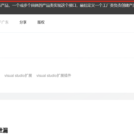
Deepseek-v4-pro
HappyHors
同享
万小智 AI 建站低至 15元/月
Qoder CN
AI 短剧/漫剧
云原生数据库 
快递物流查询
WordPress
成为服务伙
高校合作
点，立即开启云上创新
覆盖公网/内网、递归/权威、移动APP等全场景解析服务
送.CN域名，送备案服务码
基于千问大模型等，支持代码智能生成、研发智能问答
AI助力短剧
态智能体模型
旗舰 MoE 大模型，百万上下文与顶尖推理能力
图生视频，流
Ubuntu
服务生态伙伴
云工开物
企业应用
于广东
分享
版权
Works
Night Plan 支持 Qwen 3.8-Max
云原生大数据计算服务 MaxCompute
AI 办公
容器服务 Kub
NEW
GLM-5.2
Wan2.7-T
Red Hat
30+ 款产品免费体验
Data Agent 驱动的一站式 Data+AI 开发治理平台
夜间 5 折，Qwen/Meoo/TokenPlan 客户专享
面向分析的企业级SaaS模式云数据仓库
AI智能应用
提供一站式管
科研合作
视觉 Coding、空间感知、多模态思考等全面升级
1M上下文，专为长程任务能力而生
ERP
堂（旗舰版）
SUSE
智能客服
CRM
防护产品
2个月
自动承接线索
建站小程序
OA 办公系统
AI 应用构建
大模型原生
力提升
财税管理
模板建站
Qoder
大模型服务平台百炼-应用模版
HOT
NEW
visual studio扩展
visual studio扩展插件
面向真实软件
个人版上线、团队版降价；千问3.8-Max首发发尝鲜
丰富多元化的应用模版和解决方案
400电话
定制建站
万有无界
大模型服务平台百炼-智能体
方案
广告营销
模板小程序
的模型效果
灵活可视化地构建企业级 Agent
定制小程序
秒悟
人工智能平台 PAI
APP 开发
云端极速 AI 
新一代 AI 视频生成模型，深度适配广告营销等场景
AI Native 的算法工程平台，一站式完成建模、训练、推理服务部署
建站系统
泄漏