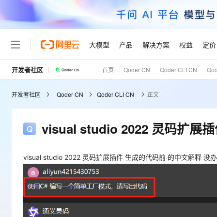
大模型
产品
解决方案
权益
定价
开发者社区
首页
Qoder CN
Qoder CLI CN
Qo
大模型
产品
解决方案
权益
定价
云市场
伙伴
服务
了解阿里云
精选产品
精选解决方案
普惠上云
产品定价
精选商城
成为销售伙伴
售前咨询
为什么选择阿里云
千问AI平台
开发者社区
Qoder CN
Qoder CLI CN
正文
了解云产品的定价详情
大模型服务平台百炼
睿译宝，AI翻译排版一
普惠上云 官方力荐
分销伙伴
在线服务
网站建设
什么是云计算
大
大模型服务与应用平台
上传文档即自动完成翻译和
云服务器38元/年起，超
咨询伙伴
多端小程序
技术领先
visual studio 2022 
云上成本管理
售后服务
轻量应用服务器
GLM-5.2：长任务时代
官方推荐返现计划
大模型
精选产品
精选解决方案
Salesforce 国际版订阅
稳定可靠
管理和优化成本
推荐新用户得奖励，单订单
销售伙伴合作计划
自助服务
友盟天域
安全合规
人工智能与机器学习
AI
visual studio 2022 灵码扩展插件 生成的代码前 的中文解释 
文本生成
云数据库 RDS
Hermes Agent，打造
云工开物
无影生态合作计划
在线服务
观测云
分析师报告
自主进化，持久记忆，越用
高校专属算力普惠，学生认
计算
互联网应用开发
Qwen3.8-Max
HOT
Salesforce On Alibaba C
工单服务
Tuya 物联网平台阿里云
研究报告与白皮书
人工智能平台 PAI
快速拥有专属 OpenClaw
大模
Consulting Partner 合
大数据
容器
智能体时代全能旗舰模型
免费试用
短信专区
一站式AI开发、训练和推
蓝凌 OA
AI 大模型销售与服务生
现代化应用