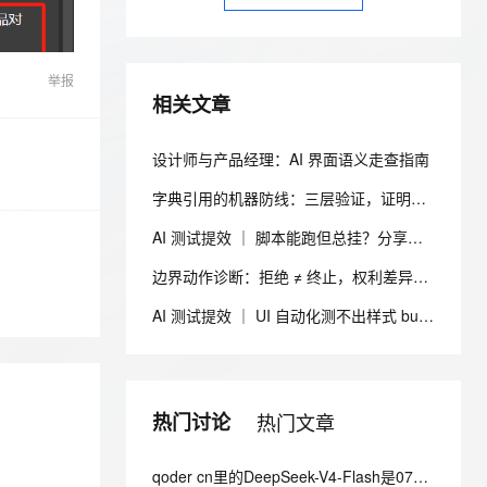
安全
我要投诉
e-1.1-I2V
Cosyvoice-V3-Flash
PolarDB
上云场景组合购
Milvus 弹性伸缩功能新增节
伴
漫剧创作，剧本、分镜、视频高效生成
100%兼容MySQL、PostgreSQL，兼容Oracle，支持集中和分布式
覆盖90%+业务场景，专享组合折扣价
点支持范围
畅自然，细节丰富
高表现力语音合成大模型，语音克隆听感自然
VPN
举报
ernetes 版 ACK
云聚AI 严选权益
AI 原生数据库服务发布
SSL 证书
2V
Fun-ASR
相关文章
，一键激活高效办公新体验
理容器应用的 K8s 服务
精选AI产品，从模型到应用全链提效
Agent 数据网关
文戏情感细腻自然，动作戏激烈拳拳到肉，实现更强表演能力
支持中英文自由切换，具备更强的噪声鲁棒性
堡垒机
AI 用量加速计划
云原生数据库 PolarDB
设计师与产品经理：AI 界面语义走查指南
防火墙
、识别商机，让客服更高效、服务更出色。
新老同享，达量后返
Agentic Database 发布
字典引用的机器防线：三层验证，证明语义可被机器执行
主机安全
应用
AI 测试提效 ｜ 脚本能跑但总挂？分享我的 ui-testscript-enhancer + Skill UI 自动化健壮性增强方案
千问办公
NEW
AI 应用及服务市场
边界动作诊断：拒绝 ≠ 终止，权利差异未区分
的智能体编程平台
一站式AI生产力平台
AI 应用
AI 测试提效 ｜ UI 自动化测不出样式 bug？分享 ui-visual-assert + Skill 视觉断言与多浏览器适配方案
伶鹊
企业级人与Agent协作平台，接入和调度多个数字员工
智能客服平台，对话机器人、对话分析、智能外呼
大模型
大模型服务平台百炼 - 全妙
自然语言处理
应用创作平台
多模态内容创作工具，已接入 DeepSeek
热门讨论
热门文章
数据标注
机器学习
qoder cn里的DeepSeek-V4-Flash是0731发布的正式版吗?