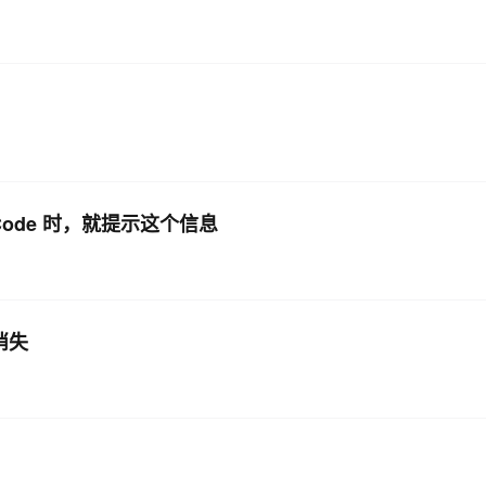
AI 应用
10分钟微调：让0.6B模型媲美235B模
多模态数据信
型
依托云原生高可用架构,实现Dify私有化部署
用1%尺寸在特定领域达到大模型90%以上效果
一个 AI 助手
超强辅助，Bol
即刻拥有 DeepSeek-R1 满血版
在企业官网、通讯软件中为客户提供 AI 客服
多种方案随心选，轻松解锁专属 DeepSeek
 Code 时，就提示这个信息
口消失