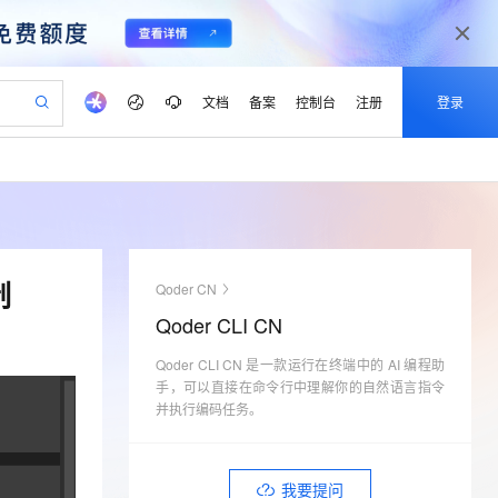
文档
备案
控制台
注册
登录
验
作计划
器
AI 活动
专业服务
服务伙伴合作计划
开发者社区
加入我们
产品动态
服务平台百炼
阿里云 OPC 创新助力计划
一站式生成采购清单，支持单品或批量购买
可编辑精美 PPT 文稿
S产品伙伴计划（繁花）
峰会
CS
造的大模型服务与应用开发平台
Agency Agents：拥有专属领域专家
AI 生产力先锋
Al MaaS 服务伙伴赋能合作
域名
博文
Careers
至高可申请百万元
Qwen3.8-Max 模型上线
 轻松生成专业的 PPT
开启高性价比 AI 编程新体验
弹性可伸缩的云计算服务
先锋实践拓展 AI 生产力的边界
多领域专家智能体,一键组建 AI 虚拟交付团队
Token 补贴，五大权
计划
海大会
伙伴信用分合作计划
商标
问答
社会招聘
制
Qoder CN
益加速 OPC 成功
帕鲁游戏服务器
SS
HappyHorse 打造一站式影视创作平台
飞天发布时刻
HOT
Open Search 向量检索版支
划
备案
电子书
校园招聘
Qoder CLI CN
联机服务器，轻松开启游戏
视频创作，一键激活电商全链路生产力
稳定、安全、高性价比、高性能的云存储服务
所见，即是所愿
持视频检索 Pipeline 功能
可视化编排打通从文字构思到成片全链路闭环
更多支持
划
公司注册
镜像站
视频生成
语音识别与合成
Qoder CLI CN 是一款运行在终端中的 AI 编程助
 智能体与工作流应用
漫剧工坊：一站式动画创作平台
AI 实训营
应用身份服务 (IDaaS)
合作伙伴培训与认证
手，可以直接在命令行中理解你的自然语言指令
划
上云迁移
站生成，高效打造优质广告素材
全接入的云上超级电脑
通过阿里云百炼高效搭建AI应用,助力高效开发
快速生产连贯的高质量长漫剧
从基础到进阶，Agent 创客手把手教你
OpenClaw 管理能力上线
并执行编码任务。
lScope
我要反馈
e-1.1-T2V
Qwen3-TTS-Flash
查询合作伙伴
n Alibaba Cloud ISV 合作
代维服务
建企业门户网站
10 分钟搭建微信、支付宝小程序
MaxCompute MaxFrame 提
畅细腻的高质量视频
离线语音合成大模型，多语言方言自适应，低延迟高稳定
创新加速
ope
登录合作伙伴管理后台
我要建议
站，无忧落地极速上线
以可视化方式快速构建移动和 PC 门户网站
国内短信简单易用，安全可靠，秒级触达，全球覆盖200+国家和地区。
高效部署网站，快速应用到小程序
供自动弹性内存功能
我要提问