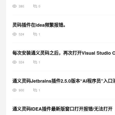
大模型解决方案
380
0
迁移与运维管理
快速部署 Dify，高效搭建 
专有云
灵码插件在idea频繁报错。
10 分钟在聊天系统中增加
524
1
每次安装通义灵码之后，再次打开Visual Studio
324
1
通义灵码Jetbrains插件2.5.0版本“AI程序员”入
900
1
通义灵码IDEA插件最新版窗口打开报错/无法打开