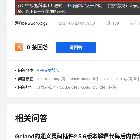
存储
天池大赛
Qwen3.7-Plus
云解析DNS
解决方案免费试用 新老
电子合同
最高领取价值200元试用
能看、能想、能动手的多模
安全
网络与CDN
AI 算法大赛
畅捷通
游客bejwworkxcig2
2024-06-28 09:59:50
179
发布
大数据开发治理平台 Data
AI 产品 免费试用
网络
安全
云开发大赛
Qwen3-VL-Plus
Tableau 订阅
1亿+ 大模型 tokens 和 
可观测
入门学习赛
中间件
AI空中课堂在线直播课
云防火墙
140+云产品 免费试用
0
条回答
写回答
上云与迁云
云原生的云上边界网络安全
产品新客免费试用，最长1
数据库
生态解决方案
大模型服务
企业出海
大模型ACA认证体验
大数据计算
助力企业全员 AI 认知与能
问答分类：
AES专家服务
行业生态解决方案
千问AI平台-Token Plan
政企业务
媒体服务
问答标签：
visual studio灵码
visual studio插件
visual studio灵码插件
开发者生态解决方案
问答地址：
开发者社区
>
Qoder CN
>
Qoder CLI CN
>
问答
企业服务与云通信
千问AI平台-模型体验
AI 开发和 AI 应用解决
在线体验全尺寸、多种模态
域名与网站
Happy 系列大模型
终端用户计算
相关问答
Serverless
Goland的通义灵码插件2.5.6版本解释代码后内存
开发工具