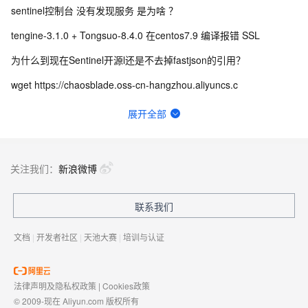
sentinel控制台 没有发现服务 是为啥 ？
tengine-3.1.0 + Tongsuo-8.4.0 在centos7.9 编译报错 SSL
为什么到现在Sentinel开源l还是不去掉fastjson的引用？
wget https://chaosblade.oss-cn-hangzhou.aliyuncs.c
部署了Nacos2.4.0，开启鉴权，用管理员账号，修密码，就报401错误，啥原因呀？
展开全部
有办法修改服务端Dubbo-go的这个窗口大小吗？
Seata PhaseTwo_RollbackFailed_XAER_xa事务出现这个是什么意思？
关注我们：
新浪微博
Seata的JDK版本要求是什么？
联系我们
docker 部署seata-server1.7莫名重启什么原因？最低的资源配置是多少？
文档
|
开发者社区
|
天池大赛
|
培训与认证
法律声明及隐私权政策
|
Cookies政策
© 2009-现在 Aliyun.com 版权所有