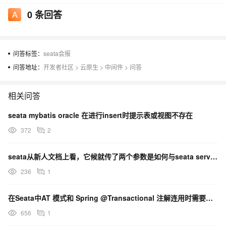
0
条回答
问答标签：
seata会报
问答地址：
开发者社区
>
云原生
>
中间件
>
问答
相关问答
seata mybatis oracle 在进行insert时提示表或视图不存在
372
2
seata从新人文档上看，它候就传了两个参数是如何与seata server 事务协调者进行通信的？
236
1
在Seata中AT 模式和 Spring @Transactional 注解连用时需要注意什么 ？
656
1