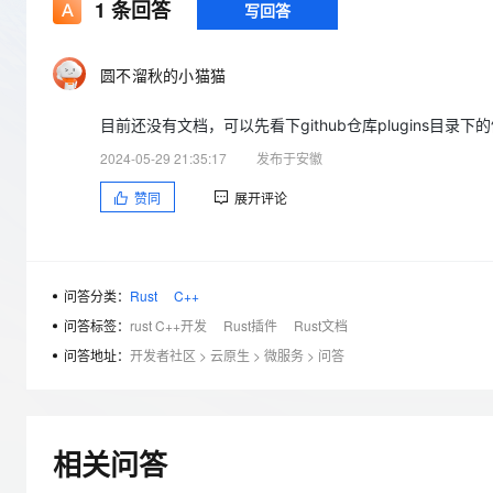
存储
天池大赛
1
条回答
写回答
Qwen3.7-Plus
云解析DNS
解决方案免费试用 新老
电子合同
最高领取价值200元试用
能看、能想、能动手的多模
安全
网络与CDN
AI 算法大赛
畅捷通
圆不溜秋的小猫猫
大数据开发治理平台 Data
AI 产品 免费试用
网络
安全
云开发大赛
Qwen3-VL-Plus
Tableau 订阅
1亿+ 大模型 tokens 和 
目前还没有文档，可以先看下github仓库plugins目录下的例
可观测
入门学习赛
中间件
AI空中课堂在线直播课
云防火墙
140+云产品 免费试用
2024-05-29 21:35:17
发布于安徽
上云与迁云
云原生的云上边界网络安全
产品新客免费试用，最长1
数据库
赞同
展开评论
生态解决方案
大模型服务
企业出海
大模型ACA认证体验
大数据计算
助力企业全员 AI 认知与能
行业生态解决方案
千问AI平台-Token Plan
政企业务
媒体服务
开发者生态解决方案
问答分类：
Rust
C++
企业服务与云通信
问答标签：
rust C++开发
Rust插件
Rust文档
千问AI平台-模型体验
AI 开发和 AI 应用解决
在线体验全尺寸、多种模态
问答地址：
开发者社区
>
云原生
>
微服务
>
问答
域名与网站
Happy 系列大模型
终端用户计算
Serverless
相关问答
开发工具