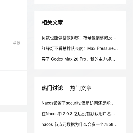
安全
我要投诉
e-1.1-I2V
Cosyvoice-V3-Flash
PolarDB
上云场景组合购
伴
Qoder CN V1.7.0 发布
漫剧创作，剧本、分镜、视频高效生成
100%兼容MySQL、PostgreSQL，兼容Oracle，支持集中和分布式
覆盖90%+业务场景，专享组合折扣价
畅自然，细节丰富
高表现力语音合成大模型，语音克隆听感自然
VPN
相关文章
ernetes 版 ACK
云聚AI 严选权益
云安全中心 AI BAS 智能自动
SSL 证书
2V
Fun-ASR
，一键激活高效办公新体验
理容器应用的 K8s 服务
精选AI产品，从模型到应用全链提效
化模拟渗透攻击产品发布
文戏情感细腻自然，动作戏激烈拳拳到肉，实现更强表演能力
支持中英文自由切换，具备更强的噪声鲁棒性
堡垒机
负数也能做基数排序：符号位偏移的反直觉修正
AI 用量加速计划
DataWorks ChatBI 会话支持
举报
防火墙
、识别商机，让客服更高效、服务更出色。
新老同享，达量后返
上传临时文件分析
红绿灯不看总排队长度：Max-Pressure 压测笔记
主机安全
应用
买了 Codex Max 20 Pro，我的主力却换成了 DeepSeek-V4-Flash——因为它快得不可思议
千问办公
NEW
AI 应用及服务市场
的智能体编程平台
一站式AI生产力平台
AI 应用
热门讨论
热门文章
伶鹊
企业级人与Agent协作平台，接入和调度多个数字员工
智能客服平台，对话机器人、对话分析、智能外呼
大模型
Nacos设置了security.但是访问还是能看到节点信息 而且还不用验证身份怎么办？
大模型服务平台百炼 - 全妙
自然语言处理
应用创作平台
多模态内容创作工具，已接入 DeepSeek
在Nacos中 2.0.3 之后没有默认用户名密码，改如何登录？
数据标注
nacos 节点元数据为什么会多一个7858接口？
机器学习