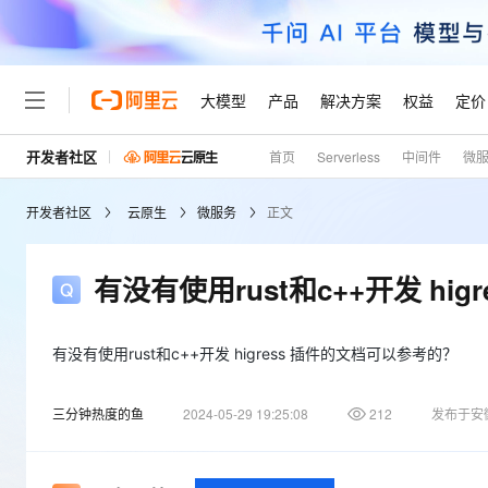
大模型
产品
解决方案
权益
定价
开发者社区
首页
Serverless
中间件
微
大模型
产品
解决方案
权益
定价
云市场
伙伴
服务
了解阿里云
精选产品
精选解决方案
普惠上云
产品定价
精选商城
成为销售伙伴
售前咨询
为什么选择阿里云
千问AI平台
开发者社区
云原生
微服务
正文
了解云产品的定价详情
大模型服务平台百炼
睿译宝，AI翻译排版一
普惠上云 官方力荐
分销伙伴
在线服务
网站建设
什么是云计算
大
大模型服务与应用平台
上传文档即自动完成翻译和
云服务器38元/年起，超
咨询伙伴
多端小程序
技术领先
有没有使用rust和c++开发 hi
云上成本管理
售后服务
轻量应用服务器
GLM-5.2：长任务时代
官方推荐返现计划
大模型
精选产品
精选解决方案
Salesforce 国际版订阅
稳定可靠
管理和优化成本
推荐新用户得奖励，单订单
销售伙伴合作计划
自助服务
友盟天域
安全合规
人工智能与机器学习
AI
有没有使用rust和c++开发 higress 插件的文档可以参考的？
文本生成
云数据库 RDS
Hermes Agent，打造
云工开物
无影生态合作计划
在线服务
观测云
分析师报告
自主进化，持久记忆，越用
高校专属算力普惠，学生认
计算
互联网应用开发
Qwen3.8-Max
三分钟热度的鱼
2024-05-29 19:25:08
212
发布于安
HOT
Salesforce On Alibaba C
工单服务
Tuya 物联网平台阿里云
研究报告与白皮书
人工智能平台 PAI
快速拥有专属 OpenClaw
大模
Consulting Partner 合
大数据
容器
智能体时代全能旗舰模型
免费试用
短信专区
一站式AI开发、训练和推
蓝凌 OA
AI 大模型销售与服务生
现代化应用