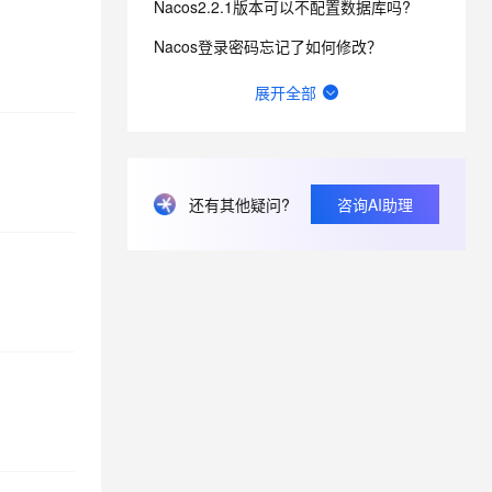
Nacos2.2.1版本可以不配置数据库吗?
Nacos登录密码忘记了如何修改？
息提取
与 AI 智能体进行实时音视频通话
从文本、图片、视频中提取结构化的属性信息
构建支持视频理解的 AI 音视频实时通话应用
nacos2.4如何使用pg数据库初始化sql？
展开全部
nacos连接超时原因有哪些？
t.diy 一步搞定创意建站
构建大模型应用的安全防护体系
通过自然语言交互简化开发流程,全栈开发支持
通过阿里云安全产品对 AI 应用进行安全防护
远程的nacos，如何查看nacos版本，有兼容各个版本的api接口吗？
还有其他疑问?
咨询AI助理
加载nacos配置时，偶尔会返回 user not found! 这个错误是什么引起的？
Nacos 获取到的namespace和我配置文件中的namespace不一样，请问这是怎么回事呢？