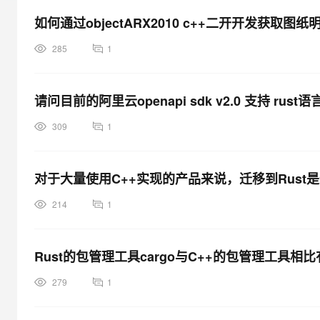
大模型解决方案
如何通过objectARX2010 c++二开开发获取图
迁移与运维管理
快速部署 Dify，高效搭建 
285
1
专有云
10 分钟在聊天系统中增加
请问目前的阿里云openapi sdk v2.0 支持 r
309
1
对于大量使用C++实现的产品来说，迁移到Rust
214
1
Rust的包管理工具cargo与C++的包管理工具相
279
1