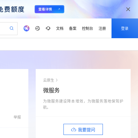
文档
备案
控制台
注册
登录
验
作计划
器
AI 活动
专业服务
服务伙伴合作计划
开发者社区
加入我们
产品动态
服务平台百炼
阿里云 OPC 创新助力计划
一站式生成采购清单，支持单品或批量购买
可编辑精美 PPT 文稿
S产品伙伴计划（繁花）
峰会
CS
造的大模型服务与应用开发平台
Agency Agents：拥有专属领域专家
AI 生产力先锋
Al MaaS 服务伙伴赋能合作
域名
博文
Careers
PolarDB Agentic Database
至高可申请百万元
 轻松生成专业的 PPT
开启高性价比 AI 编程新体验
弹性可伸缩的云计算服务
先锋实践拓展 AI 生产力的边界
发布
多领域专家智能体,一键组建 AI 虚拟交付团队
Token 补贴，五大权
计划
海大会
伙伴信用分合作计划
商标
问答
社会招聘
云原生
益加速 OPC 成功
帕鲁游戏服务器
SS
HappyHorse 打造一站式影视创作平台
飞天发布时刻
HOT
秒悟 Meoo CLI 支持一键部
划
备案
电子书
校园招聘
微服务
联机服务器，轻松开启游戏
视频创作，一键激活电商全链路生产力
稳定、安全、高性价比、高性能的云存储服务
所见，即是所愿
署项目至阿里云账号
可视化编排打通从文字构思到成片全链路闭环
更多支持
划
公司注册
镜像站
视频生成
语音识别与合成
为微服务建设降本增效，为微服务落地保驾护
 智能体与工作流应用
漫剧工坊：一站式动画创作平台
AI 实训营
Flink OSS 支持
合作伙伴培训与认证
航。
划
上云迁移
站生成，高效打造优质广告素材
全接入的云上超级电脑
通过阿里云百炼高效搭建AI应用,助力高效开发
快速生产连贯的高质量长漫剧
从基础到进阶，Agent 创客手把手教你
AssumeRole 角色自定义
lScope
我要反馈
e-1.1-T2V
Qwen3-TTS-Flash
举报
查询合作伙伴
n Alibaba Cloud ISV 合作
代维服务
建企业门户网站
10 分钟搭建微信、支付宝小程序
百炼 Qwen3.7-Flash 系列模
畅细腻的高质量视频
离线语音合成大模型，多语言方言自适应，低延迟高稳定
创新加速
ope
登录合作伙伴管理后台
我要提问
我要建议
站，无忧落地极速上线
以可视化方式快速构建移动和 PC 门户网站
国内短信简单易用，安全可靠，秒级触达，全球覆盖200+国家和地区。
高效部署网站，快速应用到小程序
型发布