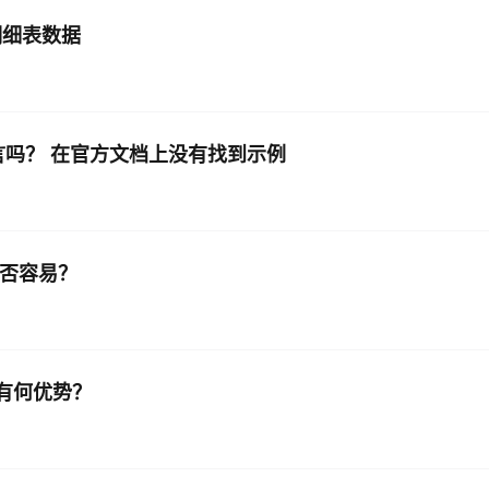
纸明细表数据
AI 应用
10分钟微调：让0.6B模型媲美235B模
多模态数据信
型
依托云原生高可用架构,实现Dify私有化部署
用1%尺寸在特定领域达到大模型90%以上效果
一个 AI 助手
超强辅助，Bol
即刻拥有 DeepSeek-R1 满血版
ust语言吗？ 在官方文档上没有找到示例
在企业官网、通讯软件中为客户提供 AI 客服
多种方案随心选，轻松解锁专属 DeepSeek
是否容易？
比有何优势？