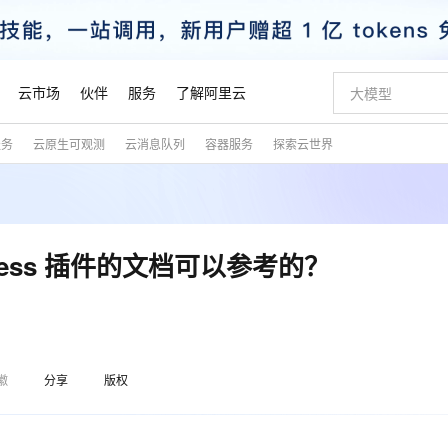
云市场
伙伴
服务
了解阿里云
服务
云原生可观测
云消息队列
容器服务
探索云世界
AI 特惠
数据与 API
成为产品伙伴
企业增值服务
最佳实践
价格计算器
AI 场景体
基础软件
产品伙伴合
阿里云认证
市场活动
配置报价
大模型
自助选配和估算价格
步到位
智启 AI 普惠权益
产品生态集成认证中心
企业支持计划
云上春晚
域名与网站
Qwen Audio：打造专属 AI 语音助手
千问官方 MaaS 平台，为开发者和 Agent 而生，新用户赠送 1 亿 + tokens 额度
一句话生成原生
AI Coding
阿里云Maa
2026 阿里云
云服务器 E
为企业打
数据集
Windows
大模型认证
模型
NEW
NEW
格式还原
值低价云产品抢先购
至高享 1亿+免费 tokens，加速 Al 应用落地
提供智能易用的域名与建站服务
Qwen-Audio-3.0-Realtime 端到端实时语音角色扮演
输入一句话想法,
智能编程，一键
安全可靠、
产品生态伙伴
专家技术服务
云上奥运之旅
弹性计算合作
阿里云中企出
手机三要素
宝塔 Linux
全部认证
gress 插件的文档可以参考的？
价格优势
开源旗舰模型
即刻拥有 DeepSeek-V4-Pro
阿里云 OPC 创新助力计划
千问大模型
一键部署幻兽
AI 电商营销
对象存储 O
大模型
产品生态伙伴工作台
企业增值服务台
云栖战略参考
云存储合作计
云栖大会
身份实名认证
CentOS
训练营
推动算力普惠，释放技术红利
最高返9万
真正可用的 1M 上下文,一次完成代码全链路开发
快速构建应用程序和网站，即刻迈出上云第一步
轻松解锁专属 DeepSeek-V4-Pro
至高百万元 Token 补贴，加速一人公司成长
多元化、高性能、安全可靠的大模型服务
一键购买专属
从图文生成到
云上的中国
数据库合作计
活动全景
短信
Docker
图片和
自进化智能体
5 分钟轻松部署专属 QwenPaw
Token Plan 模型订阅计划
数字证书管理服务（原SSL证书）
高效搭建 AI
AI 广告创作
无影云电脑
企业成长
NEW
HOT
信息公告
看见新力量
云网络合作计
OCR 文字识别
JAVA
越聪明
证享300元代金券
全托管，含MySQL、PostgreSQL、SQL Server、MariaDB多引擎
Qwen3.8-Max 首发尝鲜，限时加量 10 倍，夜间低至2折
实现全站 HTTPS，呈现可信的 Web 访问
从聊天伙伴进化为能主动干活的本地数字员工
图文、视频一
随时随地安
魔搭 Mode
Kimi-K3
HappyHors
徽
分享
版权
NEW
loud
服务实践
官网公告
金融模力时刻
Salesforce O
版
发票查验
全能环境
Claude Code + GStack 打造工程团队
千问办公，限时限量积分加倍
Qoder
低代码高效构
AI 建站
短信服务
型
NEW
作计划
Kimi 最新旗舰模型，长程编程与推理利器
让文字生成流
计划
创新中心
魔搭 ModelSc
健康状态
理服务
让AI从“聊天伙伴”进化为能干活的“数字员工”
安装技能 GStack，拥有专属 AI 工程团队
你的AI工作搭子，覆盖日常办公高频场景
面向真实软件的智能体编程平台
0 代码专业建
客户案例
天气预报查询
操作系统
态合作计划