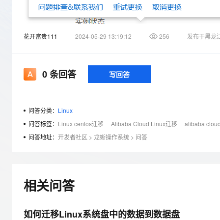
存储
天池大赛
Qwen3.7-Plus
云解析DNS
解决方案免费试用 新老
电子合同
最高领取价值200元试用
能看、能想、能动手的多模
安全
网络与CDN
AI 算法大赛
畅捷通
花开富贵111
2024-05-29 13:19:12
256
发布于黑龙
大数据开发治理平台 Data
AI 产品 免费试用
网络
安全
云开发大赛
Qwen3-VL-Plus
Tableau 订阅
1亿+ 大模型 tokens 和 
可观测
入门学习赛
中间件
AI空中课堂在线直播课
云防火墙
140+云产品 免费试用
0
条回答
写回答
上云与迁云
云原生的云上边界网络安全
产品新客免费试用，最长1
数据库
生态解决方案
大模型服务
企业出海
大模型ACA认证体验
大数据计算
助力企业全员 AI 认知与能
问答分类：
Linux
行业生态解决方案
千问AI平台-Token Plan
政企业务
媒体服务
问答标签：
Linux centos迁移
Alibaba Cloud Linux迁移
alibaba clo
开发者生态解决方案
问答地址：
开发者社区
>
龙蜥操作系统
>
问答
企业服务与云通信
千问AI平台-模型体验
AI 开发和 AI 应用解决
在线体验全尺寸、多种模态
域名与网站
Happy 系列大模型
终端用户计算
相关问答
Serverless
如何迁移Linux系统盘中的数据到数据盘
开发工具