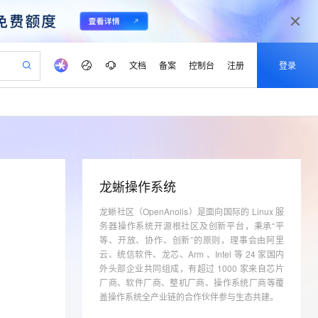
文档
备案
控制台
注册
登录
验
作计划
器
AI 活动
专业服务
服务伙伴合作计划
开发者社区
加入我们
产品动态
服务平台百炼
阿里云 OPC 创新助力计划
一站式生成采购清单，支持单品或批量购买
io：打造专属 AI 语音助手
S产品伙伴计划（繁花）
峰会
CS
造的大模型服务与应用开发平台
一句话生成原生可编辑精美 PPT 文稿
AI 生产力先锋
Al MaaS 服务伙伴赋能合作
域名
博文
Careers
至高可申请百万元
Qwen3.8-Max 模型上线
开启高性价比 AI 编程新体验
弹性可伸缩的云计算服务
Qwen-Audio-3.0-Realtime 端到端实时语音角色扮演
输入一句话想法, 轻松生成专业的 PPT
先锋实践拓展 AI 生产力的边界
Token 补贴，五大权
计划
海大会
伙伴信用分合作计划
商标
问答
社会招聘
龙蜥操作系统
益加速 OPC 成功
eek-V4-Pro
SS
一键部署幻兽帕鲁游戏服务器
飞天发布时刻
HOT
Open Search 向量检索版支
划
备案
电子书
校园招聘
pSeek-V4-Pro
视频创作，一键激活电商全链路生产力
龙蜥社区（OpenAnolis）是面向国际的 Linux 服
稳定、安全、高性价比、高性能的云存储服务
一键购买专属联机服务器，轻松开启游戏
所见，即是所愿
持视频检索 Pipeline 功能
更多支持
务器操作系统开源根社区及创新平台，秉承“平
划
公司注册
镜像站
视频生成
语音识别与合成
专属 QwenPaw
漫剧工坊：一站式动画创作平台
AI 实训营
等、开放、协作、创新”的原则，理事会由阿里
HOT
应用身份服务 (IDaaS)
合作伙伴培训与认证
划
云、统信软件、龙芯、Arm 、Intel 等 24 家国内
上云迁移
站生成，高效打造优质广告素材
全接入的云上超级电脑
从聊天伙伴进化为能主动干活的本地数字员工
快速生产连贯的高质量长漫剧
从基础到进阶，Agent 创客手把手教你
OpenClaw 管理能力上线
lScope
我要反馈
外头部企业共同组成，有超过 1000 家来自芯片
e-1.1-T2V
Qwen3-TTS-Flash
查询合作伙伴
n Alibaba Cloud ISV 合作
代维服务
厂商、软件厂商、整机厂商、操作系统厂商等覆
建企业门户网站
10 分钟搭建微信、支付宝小程序
MaxCompute MaxFrame 提
畅细腻的高质量视频
离线语音合成大模型，多语言方言自适应，低延迟高稳定
创新加速
盖操作系统全产业链的合作伙伴参与生态共建。
ope
登录合作伙伴管理后台
我要建议
站，无忧落地极速上线
以可视化方式快速构建移动和 PC 门户网站
国内短信简单易用，安全可靠，秒级触达，全球覆盖200+国家和地区。
高效部署网站，快速应用到小程序
供自动弹性内存功能