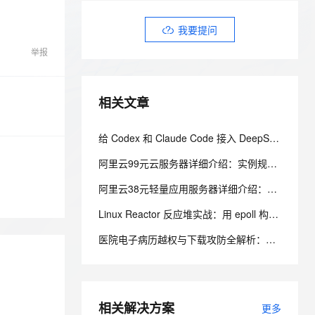
安全
我要投诉
e-1.1-I2V
Cosyvoice-V3-Flash
PolarDB
上云场景组合购
Milvus 弹性伸缩功能新增节
伴
漫剧创作，剧本、分镜、视频高效生成
100%兼容MySQL、PostgreSQL，兼容Oracle，支持集中和分布式
覆盖90%+业务场景，专享组合折扣价
点支持范围
畅自然，细节丰富
高表现力语音合成大模型，语音克隆听感自然
我要提问
VPN
举报
ernetes 版 ACK
云聚AI 严选权益
AI 原生数据库服务发布
SSL 证书
2V
Fun-ASR
，一键激活高效办公新体验
理容器应用的 K8s 服务
精选AI产品，从模型到应用全链提效
Agent 数据网关
文戏情感细腻自然，动作戏激烈拳拳到肉，实现更强表演能力
支持中英文自由切换，具备更强的噪声鲁棒性
堡垒机
AI 用量加速计划
云原生数据库 PolarDB
相关文章
防火墙
、识别商机，让客服更高效、服务更出色。
新老同享，达量后返
Agentic Database 发布
主机安全
应用
给 Codex 和 Claude Code 接入 DeepSeek-V4-Flash，夯爆了！
阿里云99元云服务器详细介绍：实例规格和配置、购买和续费规则、适用场景解析
千问办公
NEW
AI 应用及服务市场
的智能体编程平台
一站式AI生产力平台
阿里云38元轻量应用服务器详细介绍：配置、抢购规则、适用场景与选购攻略
AI 应用
伶鹊
Linux Reactor 反应堆实战：用 epoll 构建可扩展的 TCP 事件循环
企业级人与Agent协作平台，接入和调度多个数字员工
智能客服平台，对话机器人、对话分析、智能外呼
大模型
医院电子病历越权与下载攻防全解析：从水平越权、垂直提权到JWT防线与目录穿越
大模型服务平台百炼 - 全妙
自然语言处理
应用创作平台
多模态内容创作工具，已接入 DeepSeek
数据标注
机器学习
相关解决方案
更多