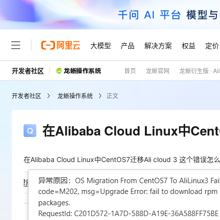
大模型
产品
解决方案
权益
定价
开发者社区
首页
龙蜥官网
龙蜥衍生版 · Alib
大模型
产品
解决方案
权益
定价
云市场
伙伴
服务
了解阿里云
精选产品
精选解决方案
普惠上云
产品定价
精选商城
成为销售伙伴
售前咨询
为什么选择阿里云
千问AI平台
开发者社区
龙蜥操作系统
正文
了解云产品的定价详情
大模型服务平台百炼
千问办公，解锁你的工作
普惠上云 官方力荐
分销伙伴
在线服务
网站建设
什么是云计算
大
大模型服务与应用平台
企业级Agent产品，直接
云服务器38元/年起，超
咨询伙伴
多端小程序
技术领先
在Alibaba Cloud Linux中C
云上成本管理
售后服务
轻量应用服务器
Agency Agents：拥
官方推荐返现计划
大模型
精选产品
精选解决方案
Salesforce 国际版订阅
稳定可靠
管理和优化成本
推荐新用户得奖励，单订单
销售伙伴合作计划
自助服务
友盟天域
安全合规
人工智能与机器学习
AI
在Alibaba Cloud Linux中CentOS7迁移Ali cloud 3 这
文本生成
云数据库 RDS
HappyHorse 打造一
云工开物
无影生态合作计划
在线服务
观测云
分析师报告
高校专属算力普惠，学生认
计算
互联网应用开发
Qwen3.8-Max
HOT
Salesforce On Alibaba C
工单服务
Tuya 物联网平台阿里云
研究报告与白皮书
人工智能平台 PAI
快速拥有专属 OpenClaw
大模
Consulting Partner 合
大数据
容器
智能体时代全能旗舰模型
免费试用
短信专区
一站式AI开发、训练和推
蓝凌 OA
AI 大模型销售与服务生
现代化应用