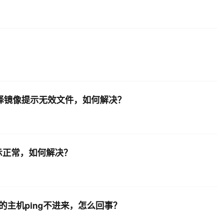
AI 应用
10分钟微调：让0.6B模型媲美235B模
多模态数据信
型
依托云原生高可用架构,实现Dify私有化部署
用1%尺寸在特定领域达到大模型90%以上效果
一个 AI 助手
超强辅助，Bol
即刻拥有 DeepSeek-R1 满血版
在企业官网、通讯软件中为客户提供 AI 客服
多种方案随心选，轻松解锁专属 DeepSeek
时候，选择镜像提示无效文件，如何解决？
中文显示正常，如何解决？
机,但别的主机ping不进来，怎么回事？