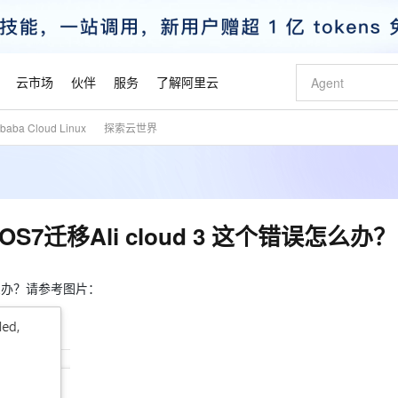
云市场
伙伴
服务
了解阿里云
aba Cloud Linux
探索云世界
AI 特惠
数据与 API
成为产品伙伴
企业增值服务
最佳实践
价格计算器
AI 场景体
基础软件
产品伙伴合
阿里云认证
市场活动
配置报价
大模型
自助选配和估算价格
新方式
睿译宝，AI翻译排版一步到位
智启 AI 普惠权益
产品生态集成认证中心
企业支持计划
云上春晚
域名与网站
千问官方 MaaS 平台，为开发者和 Agent 而生，新用户赠送 1 亿 + tokens 额度
Qwen Aud
AI Coding
阿里云Maa
2026 阿里云
云服务器 E
为企业打
数据集
Windows
大模型认证
模型
NEW
NEW
交付可用成果
值低价云产品抢先购
上传文档即自动完成翻译和格式还原
至高享 1亿+免费 tokens，加速 Al 应用落地
提供智能易用的域名与建站服务
智能编程，一键
安全可靠、
产品生态伙伴
专家技术服务
云上奥运之旅
弹性计算合作
阿里云中企出
手机三要素
宝塔 Linux
全部认证
entOS7迁移Ali cloud 3 这个错误怎么办？
价格优势
有专属领域专家
GLM-5.2：长任务时代开源旗舰模型
阿里云 OPC 创新助力计划
千问大模型
即刻拥有 DeepS
AI 电商营销
对象存储 O
大模型
产品生态伙伴工作台
企业增值服务台
云栖战略参考
云存储合作计
云栖大会
身份实名认证
CentOS
训练营
推动算力普惠，释放技术红利
最高返9万
多领域专家智能体,一键组建 AI 虚拟交付团队
快速构建应用程序和网站，即刻迈出上云第一步
至高百万元 Token 补贴，加速一人公司成长
多元化、高性能、安全可靠的大模型服务
真正可用的 1M 上下文,一次完成代码全链路开发
轻松解锁专属 Dee
从图文生成到
云上的中国
数据库合作计
活动全景
短信
Docker
个错误怎么办？请参考图片：
图片和
站式影视创作平台
Hermes Agent，打造自进化智能体
Token Plan 模型订阅计划
数字证书管理服务（原SSL证书）
5 分钟轻松部署
AI 广告创作
无影云电脑
企业成长
NEW
信息公告
看见新力量
云网络合作计
OCR 文字识别
JAVA
证享300元代金券
可视化编排打通从文字构思到成片全链路闭环
全托管，含MySQL、PostgreSQL、SQL Server、MariaDB多引擎
自主进化，持久记忆，越用越聪明
Qwen3.8-Max 首发尝鲜，限时加量 10 倍，夜间低至2折
实现全站HTTPS，呈现可信的WEB访问
图文、视频一
随时随地安
魔搭 Mode
Kimi-K3
HappyHors
NEW
loud
服务实践
官网公告
金融模力时刻
Salesforce O
版
发票查验
全能环境
Claude Code + GStack 打造工程团队
千问办公，限时限量积分加倍
Qoder
低代码高效构
AI 建站
短信服务
型
NEW
作计划
Kimi 最新旗舰模型，长程编程与推理利器
让文字生成流
计划
创新中心
魔搭 ModelSc
健康状态
理服务
让AI从“聊天伙伴”进化为能干活的“数字员工”
安装技能 GStack，拥有专属 AI 工程团队
你的AI工作搭子，覆盖日常办公高频场景
面向真实软件的智能体编程平台
0 代码专业建
客户案例
天气预报查询
操作系统
态合作计划