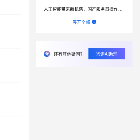
人工智能带来新机遇，国产服务器操作系统如何加快发展？
yum update时提示repomd..xml:[Errno 14]
展开全部
AIOS是什么？
在Alibaba Cloud Linux中阿里云OS符合信创要求吗？
还有其他疑问?
咨询AI助理
Alibaba Cloud Linux按网页文档操作，报这个错误，是什么原因？
在Alibaba Cloud Linux中镜像名称如下部署完成后ssh登录默认账号 密码是什么？