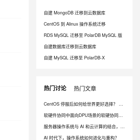
自建 MongoDB 迁移到云数据库
息提取
与 AI 智能体进行实时音视频通话
CentOS 到 Alinux 操作系统迁移
从文本、图片、视频中提取结构化的属性信息
构建支持视频理解的 AI 音视频实时通话应用
RDS MySQL 迁移至 PolarDB MySQL 版
t.diy 一步搞定创意建站
构建大模型应用的安全防护体系
通过自然语言交互简化开发流程,全栈开发支持
通过阿里云安全产品对 AI 应用进行安全防护
自建数据库迁移到云数据库
自建 MySQL 迁移至 PolarDB-X
热门讨论
热门文章
CentOS 停服后如何给世界更好选择？ 龙蜥操作系统从技术创新到商业变现都走了哪些路？
软硬件协同中面向DPU场景的软硬协同协议栈的技术优势是什么？
服务器操作系统与 AI 和云计算的结合，将会掀起一股什么样的热潮？
AI 时代下，操作系统如何进化与重构？