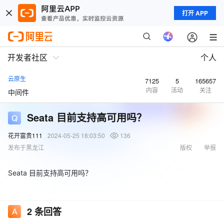
打开 APP
开发者社区
个人
云原生
7125
5
165657
内容
活动
关注
中间件
Seata 目前支持高可用吗？
花开富贵111
2024-05-25 18:03:50
136
发布于黑龙江
版权
举报
Seata 目前支持高可用吗？
2
条回答