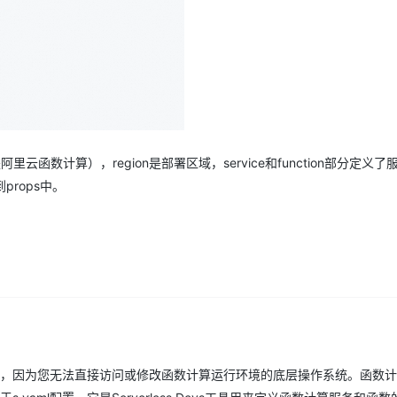
AI 应用
10分钟微调：让0.6B模型媲美235B模
多模态数据信
型
依托云原生高可用架构,实现Dify私有化部署
用1%尺寸在特定领域达到大模型90%以上效果
一个 AI 助手
超强辅助，Bol
即刻拥有 DeepSeek-R1 满血版
在企业官网、通讯软件中为客户提供 AI 客服
多种方案随心选，轻松解锁专属 DeepSeek
阿里云函数计算），region是部署区域，service和function部分定义
rops中。
适用，因为您无法直接访问或修改函数计算运行环境的底层操作系统。函数