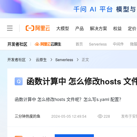
大模型
产品
解决方案
权益
定价
开发者社区
首页
Serverless
中间件
微
大模型
产品
解决方案
权益
定价
云市场
伙伴
服务
了解阿里云
精选产品
精选解决方案
普惠上云
产品定价
精选商城
成为销售伙伴
售前咨询
为什么选择阿里云
千问AI平台
开发者社区
云原生
Serverless
正文
了解云产品的定价详情
大模型服务平台百炼
千问办公，解锁你的工作
普惠上云 官方力荐
分销伙伴
在线服务
网站建设
什么是云计算
大
大模型服务与应用平台
企业级Agent产品，直接
云服务器38元/年起，超
咨询伙伴
多端小程序
技术领先
函数计算中 怎么修改hosts 文件
云上成本管理
售后服务
轻量应用服务器
Agency Agents：拥
官方推荐返现计划
大模型
精选产品
精选解决方案
Salesforce 国际版订阅
稳定可靠
管理和优化成本
推荐新用户得奖励，单订单
销售伙伴合作计划
自助服务
友盟天域
安全合规
人工智能与机器学习
AI
函数计算中 怎么修改hosts 文件呢？怎么写s.yaml 配置？
文本生成
云数据库 RDS
HappyHorse 打造一
云工开物
无影生态合作计划
在线服务
观测云
分析师报告
高校专属算力普惠，学生认
计算
互联网应用开发
Qwen3.8-Max
三分钟热度的鱼
2024-05-05 12:49:54
228
发布于安
HOT
Salesforce On Alibaba C
工单服务
Tuya 物联网平台阿里云
研究报告与白皮书
人工智能平台 PAI
快速拥有专属 OpenClaw
大模
Consulting Partner 合
大数据
容器
智能体时代全能旗舰模型
免费试用
短信专区
一站式AI开发、训练和推
蓝凌 OA
AI 大模型销售与服务生
现代化应用