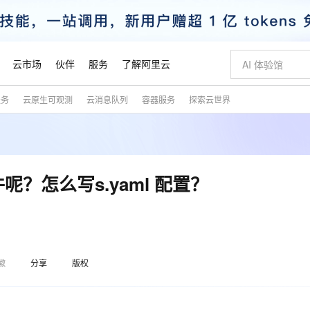
云市场
伙伴
服务
了解阿里云
服务
云原生可观测
云消息队列
容器服务
探索云世界
AI 特惠
数据与 API
成为产品伙伴
企业增值服务
最佳实践
价格计算器
AI 场景体
基础软件
产品伙伴合
阿里云认证
市场活动
配置报价
大模型
自助选配和估算价格
新方式
睿译宝，AI翻译排版一步到位
智启 AI 普惠权益
产品生态集成认证中心
企业支持计划
云上春晚
域名与网站
千问官方 MaaS 平台，为开发者和 Agent 而生，新用户赠送 1 亿 + tokens 额度
Qwen Aud
AI Coding
阿里云Maa
2026 阿里云
云服务器 E
为企业打
数据集
Windows
大模型认证
模型
NEW
NEW
交付可用成果
值低价云产品抢先购
上传文档即自动完成翻译和格式还原
至高享 1亿+免费 tokens，加速 Al 应用落地
提供智能易用的域名与建站服务
智能编程，一键
安全可靠、
产品生态伙伴
专家技术服务
云上奥运之旅
弹性计算合作
阿里云中企出
手机三要素
宝塔 Linux
全部认证
呢？怎么写s.yaml 配置？
价格优势
有专属领域专家
GLM-5.2：长任务时代开源旗舰模型
阿里云 OPC 创新助力计划
千问大模型
即刻拥有 DeepS
AI 电商营销
对象存储 O
大模型
产品生态伙伴工作台
企业增值服务台
云栖战略参考
云存储合作计
云栖大会
身份实名认证
CentOS
训练营
推动算力普惠，释放技术红利
最高返9万
多领域专家智能体,一键组建 AI 虚拟交付团队
快速构建应用程序和网站，即刻迈出上云第一步
至高百万元 Token 补贴，加速一人公司成长
多元化、高性能、安全可靠的大模型服务
真正可用的 1M 上下文,一次完成代码全链路开发
轻松解锁专属 Dee
从图文生成到
云上的中国
数据库合作计
活动全景
短信
Docker
图片和
站式影视创作平台
Hermes Agent，打造自进化智能体
Token Plan 模型订阅计划
数字证书管理服务（原SSL证书）
5 分钟轻松部署
AI 广告创作
无影云电脑
企业成长
NEW
信息公告
看见新力量
云网络合作计
OCR 文字识别
JAVA
证享300元代金券
可视化编排打通从文字构思到成片全链路闭环
全托管，含MySQL、PostgreSQL、SQL Server、MariaDB多引擎
自主进化，持久记忆，越用越聪明
Qwen3.8-Max 首发尝鲜，限时加量 10 倍，夜间低至2折
实现全站HTTPS，呈现可信的WEB访问
图文、视频一
随时随地安
魔搭 Mode
Kimi-K3
HappyHors
徽
分享
版权
NEW
loud
服务实践
官网公告
金融模力时刻
Salesforce O
版
发票查验
全能环境
Claude Code + GStack 打造工程团队
千问办公，限时限量积分加倍
Qoder
低代码高效构
AI 建站
短信服务
型
NEW
作计划
Kimi 最新旗舰模型，长程编程与推理利器
让文字生成流
计划
创新中心
魔搭 ModelSc
健康状态
理服务
让AI从“聊天伙伴”进化为能干活的“数字员工”
安装技能 GStack，拥有专属 AI 工程团队
你的AI工作搭子，覆盖日常办公高频场景
面向真实软件的智能体编程平台
0 代码专业建
客户案例
天气预报查询
操作系统
态合作计划