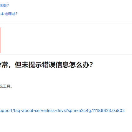
/support/faq-about-serverless-devs?spm=a2c4g.11186623.0.i802