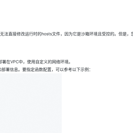
Deepseek-v4-pro
HappyHors
同享
万小智 AI 建站低至 15元/月
Qoder CN
AI 短剧/漫剧
云原生数据库 
快递物流查询
WordPress
成为服务伙
高校合作
点，立即开启云上创新
覆盖公网/内网、递归/权威、移动APP等全场景解析服务
送.CN域名，送备案服务码
基于千问大模型等，支持代码智能生成、研发智能问答
AI助力短剧
态智能体模型
旗舰 MoE 大模型，百万上下文与顶尖推理能力
图生视频，流
Ubuntu
服务生态伙伴
云工开物
企业应用
Works
Night Plan 支持 Qwen 3.8-Max
云原生大数据计算服务 MaxCompute
AI 办公
容器服务 Kub
NEW
GLM-5.2
Wan2.7-T
Red Hat
30+ 款产品免费体验
Data Agent 驱动的一站式 Data+AI 开发治理平台
夜间 5 折，Qwen/Meoo/TokenPlan 客户专享
面向分析的企业级SaaS模式云数据仓库
AI智能应用
提供一站式管
科研合作
视觉 Coding、空间感知、多模态思考等全面升级
1M上下文，专为长程任务能力而生
并无法直接修改运行时的hosts文件，因为它是沙箱环境且受控的。但是，
ERP
堂（旗舰版）
SUSE
智能客服
CRM
防护产品
2个月
自动承接线索
建站小程序
OA 办公系统
AI 应用构建
大模型原生
部署在VPC中，使用自定义的网络环境。
力提升
财税管理
模板建站
Qoder
用的结构和部署信息。要指定函数配置，可以参考以下示例：
大模型服务平台百炼-应用模版
HOT
NEW
面向真实软件
个人版上线、团队版降价；千问3.8-Max首发发尝鲜
丰富多元化的应用模版和解决方案
400电话
定制建站
万有无界
大模型服务平台百炼-智能体
方案
广告营销
模板小程序
的模型效果
灵活可视化地构建企业级 Agent
定制小程序
秒悟
人工智能平台 PAI
APP 开发
云端极速 AI 
新一代 AI 视频生成模型，深度适配广告营销等场景
AI Native 的算法工程平台，一站式完成建模、训练、推理服务部署
建站系统