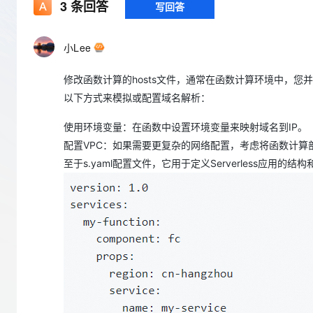
存储
天池大赛
3
条回答
写回答
Qwen3.7-Plus
云解析DNS
解决方案免费试用 新老
电子合同
最高领取价值200元试用
能看、能想、能动手的多模
安全
网络与CDN
AI 算法大赛
畅捷通
小Lee
大数据开发治理平台 Data
AI 产品 免费试用
网络
安全
云开发大赛
Qwen3-VL-Plus
Tableau 订阅
1亿+ 大模型 tokens 和 
修改函数计算的hosts文件，通常在函数计算环境中，您
可观测
入门学习赛
中间件
AI空中课堂在线直播课
云防火墙
140+云产品 免费试用
以下方式来模拟或配置域名解析：
上云与迁云
云原生的云上边界网络安全
产品新客免费试用，最长1
数据库
生态解决方案
使用环境变量：在函数中设置环境变量来映射域名到IP。
大模型服务
企业出海
大模型ACA认证体验
大数据计算
配置VPC：如果需要更复杂的网络配置，考虑将函数计算
助力企业全员 AI 认知与能
行业生态解决方案
至于s.yaml配置文件，它用于定义Serverless应
千问AI平台-Token Plan
政企业务
媒体服务
开发者生态解决方案
企业服务与云通信
千问AI平台-模型体验
AI 开发和 AI 应用解决
在线体验全尺寸、多种模态
域名与网站
Happy 系列大模型
终端用户计算
Serverless
开发工具