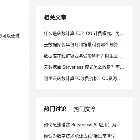
安全
我要投诉
e-1.1-I2V
Cosyvoice-V3-Flash
PolarDB
上云场景组合购
Milvus 弹性伸缩功能新增节
伴
漫剧创作，剧本、分镜、视频高效生成
100%兼容MySQL、PostgreSQL，兼容Oracle，支持集中和分布式
覆盖90%+业务场景，专享组合折扣价
点支持范围
畅自然，细节丰富
高表现力语音合成大模型，语音克隆听感自然
VPN
相关文章
ernetes 版 ACK
云聚AI 严选权益
AI 原生数据库服务发布
SSL 证书
2V
Fun-ASR
，一键激活高效办公新体验
理容器应用的 K8s 服务
精选AI产品，从模型到应用全链提效
Agent 数据网关
什么是函数计算 FC？CU 计费模式、免费额度、场景成本对比全说明
文戏情感细腻自然，动作戏激烈拳拳到肉，实现更强表演能力
支持中英文自由切换，具备更强的噪声鲁棒性
您可以通过
堡垒机
AI 用量加速计划
云原生数据库 PolarDB
云数据库包年包月和按量付费哪个划算？阿里云 RDS 计费方式选型全解析
防火墙
、识别商机，让客服更高效、服务更出色。
新老同享，达量后返
Agentic Database 发布
数据库在线扩容业务受影响吗？阿里云 PolarDB 秒级弹性无感变配解析
主机安全
应用
云数据库 Serverless 模式怎么收费？阿里云 PolarDB Serverless 按需计费解析
千问办公
NEW
AI 应用及服务市场
阿里云函数计算FC收费价格：CU资源包50万、300万、1000万、2亿、20亿及4000万CU费用清单
的智能体编程平台
一站式AI生产力平台
AI 应用
伶鹊
企业级人与Agent协作平台，接入和调度多个数字员工
智能客服平台，对话机器人、对话分析、智能外呼
大模型
热门讨论
热门文章
大模型服务平台百炼 - 全妙
自然语言处理
应用创作平台
多模态内容创作工具，已接入 DeepSeek
数据标注
如何急速搭建 Serverless AI 应用：为你写诗？
机器学习
你认为数字技术能让古籍“活过来”吗？