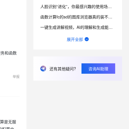
人脸识别“进化”，你最感兴趣的使用场景有哪些？
息提取
与 AI 智能体进行实时音视频通话
函数计算fc的sd的图库浏览器真的装不上去，不显示，怎么回事？
从文本、图片、视频中提取结构化的属性信息
构建支持视频理解的 AI 音视频实时通话应用
一键生成讲解视频，AI的理解和生成能力到底有多强？
t.diy 一步搞定创意建站
构建大模型应用的安全防护体系
请问主域名备案了，子域名还要备案吗？
展开全部
通过自然语言交互简化开发流程,全栈开发支持
通过阿里云安全产品对 AI 应用进行安全防护
在终端怎么升级python？
了服务和函数
函数计算一键部署ComfyUI绘画平台的优势有哪些？
还有其他疑问?
咨询AI助理
一步搞定创意建站，Bolt.diy提供了哪些优势？
举报
有没有一种可能，其实你早就在AIGC了？
计算是无服