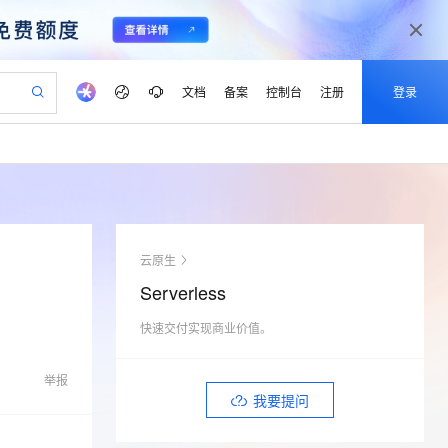
文档
备案
控制台
注册
登录
验
作计划
器
AI 活动
专业服务
服务伙伴合作计划
开发者社区
加入我们
产品动态
服务平台百炼
阿里云 OPC 创新助力计划
一站式生成采购清单，支持单品或批量购买
io：打造专属 AI 语音助手
S产品伙伴计划（繁花）
峰会
CS
造的大模型服务与应用开发平台
一句话生成原生可编辑精美 PPT 文稿
AI 生产力先锋
Al MaaS 服务伙伴赋能合作
域名
博文
Careers
至高可申请百万元
Qwen3.8-Max 模型上线
开启高性价比 AI 编程新体验
弹性可伸缩的云计算服务
Qwen-Audio-3.0-Realtime 端到端实时语音角色扮演
输入一句话想法, 轻松生成专业的 PPT
先锋实践拓展 AI 生产力的边界
Token 补贴，五大权
计划
海大会
伙伴信用分合作计划
商标
问答
社会招聘
云原生
益加速 OPC 成功
eek-V4-Pro
SS
一键部署幻兽帕鲁游戏服务器
飞天发布时刻
HOT
Open Search 向量检索版支
划
备案
电子书
校园招聘
Serverless
pSeek-V4-Pro
视频创作，一键激活电商全链路生产力
稳定、安全、高性价比、高性能的云存储服务
一键购买专属联机服务器，轻松开启游戏
所见，即是所愿
持视频检索 Pipeline 功能
更多支持
划
公司注册
镜像站
视频生成
语音识别与合成
快速交付实现商业价值。
专属 QwenPaw
漫剧工坊：一站式动画创作平台
AI 实训营
HOT
应用身份服务 (IDaaS)
合作伙伴培训与认证
划
上云迁移
站生成，高效打造优质广告素材
全接入的云上超级电脑
从聊天伙伴进化为能主动干活的本地数字员工
快速生产连贯的高质量长漫剧
从基础到进阶，Agent 创客手把手教你
OpenClaw 管理能力上线
lScope
我要反馈
e-1.1-T2V
Qwen3-TTS-Flash
举报
查询合作伙伴
n Alibaba Cloud ISV 合作
代维服务
建企业门户网站
10 分钟搭建微信、支付宝小程序
我要提问
MaxCompute MaxFrame 提
畅细腻的高质量视频
离线语音合成大模型，多语言方言自适应，低延迟高稳定
创新加速
ope
登录合作伙伴管理后台
我要建议
站，无忧落地极速上线
以可视化方式快速构建移动和 PC 门户网站
国内短信简单易用，安全可靠，秒级触达，全球覆盖200+国家和地区。
高效部署网站，快速应用到小程序
供自动弹性内存功能