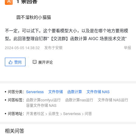
1
条回答
圆不溜秋的小猫猫
不一定，可以试下。这个要看模型大小，以及是在哪个地方要用模
型。此回答整理自钉群“【交流群】函数计算 AIGC 场景技术交流”
2024-05-05 14:38:32
发布于安徽
举报
赞同
展开评论
问答分类：
Serverless
文件存储
函数计算
文件存储 NAS
问答标签：
函数计算comfyui运行
函数计算nas运行
文件存储 NAS运行
容量文件存储 NAS
问答地址：
开发者社区
>
云原生
>
Serverless
>
问答
相关问答