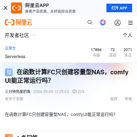
打开 APP
开发者社区
个人
云原生
17894
72
2071
内容
活动
关注
Serverless
在函数计算FC只创建容量型NAS，comfy
UI能正常运行吗？
三分钟热度的鱼
2024-05-05 12:25:53
229
发布于安徽
版权
举报
在函数计算FC只创建容量型NAS，comfyUI能正常运行吗？