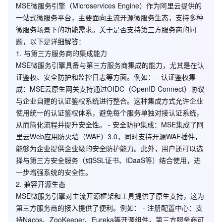
MSE微服务引擎（Microservices Engine）作为阿里云提供的
一站式微服务平台，主要面向主流开源微服务生态，支持多种
微服务场景下的功能需求。关于是否支持第三方服务商的问
题，以下是详细解答：
1.
与第三方服务商的集成能力
MSE微服务引擎具备与第三方服务商集成的能力，尤其是在认
证鉴权、安全防护和监控日志等方面。例如： -
认证鉴权集
成
：MSE云原生网关支持通过OIDC（OpenID Connect）协议
与企业自建的认证鉴权系统进行整合。这种集成方式允许企业
使用统一的认证鉴权体系，避免每个服务单独对接认证系统，
从而简化流程并提升安全性。 -
安全防护集成
：MSE集成了阿
里云Web应用防火墙（WAF）3.0，同时支持开源WAF插件，
能够为企业提供企业级的安全防护能力。此外，用户还可以选
择与第三方安全服务（如SSL证书、IDaaS等）结合使用，进
一步增强系统的安全性。
2.
兼容开源生态
MSE微服务引擎对主流开源框架和工具提供了原生支持，这为
第三方服务商的接入提供了便利。例如： -
注册配置中心
：支
持Nacos、ZooKeeper、Eureka等开源组件，第三方服务商可