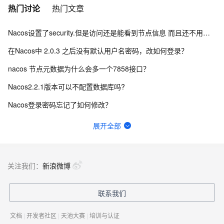
热门讨论
热门文章
Nacos设置了security.但是访问还是能看到节点信息 而且还不用验证身份怎么办？
在Nacos中 2.0.3 之后没有默认用户名密码，改如何登录？
nacos 节点元数据为什么会多一个7858接口？
Nacos2.2.1版本可以不配置数据库吗?
Nacos登录密码忘记了如何修改？
nacos2.4如何使用pg数据库初始化sql？
展开全部
远程的nacos，如何查看nacos版本，有兼容各个版本的api接口吗？
nacos连接超时原因有哪些？
关注我们：
新浪微博
加载nacos配置时，偶尔会返回 user not found! 这个错误是什么引起的？
联系我们
Nacos白名单配置如何生效？
文档
|
开发者社区
|
天池大赛
|
培训与认证