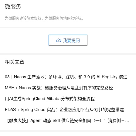
at
微服务
org.springframework.boot.env.YamlPropertySourceLoader.load
为微服务建设降本增效，为微服务落地保驾护航。
(YamlPropertySourceLoader.java:50)
at
com.alibaba.cloud.nacos.parser.NacosDataParserHandler.pars
我要提问
eNacosData(NacosDataParserHandler.java:92)
at
com.alibaba.cloud.nacos.configdata.NacosConfigDataLoader.p
相关文章
ullConfig(NacosConfigDataLoader.java:145)
at
03｜Nacos 生产落地：多环境、踩坑、和 3.0 的 AI Registry 演进
com.alibaba.cloud.nacos.configdata.NacosConfigDataLoader.d
MSE + Nacos 实战：微服务治理从混乱到有序的完整路径
oLoad(NacosConfigDataLoader.java:82)
用AI生成SpringCloud Alibaba分布式架构全流程
at
com.alibaba.cloud.nacos.configdata.NacosConfigDataLoader.l
EDAS + Spring Cloud 实战：企业级应用平台从0到1的完整搭建
oad(NacosConfigDataLoader.java:69)
【雕虫大技】Agent 动态 Skill 供应链安全加固（一）：消费侧三层防线实战
at
com.alibaba.cloud.nacos.configdata.NacosConfigDataLoader.l