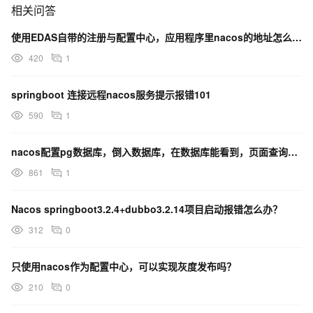
相关问答
at
org.yaml.snakeyaml.scanner.ScannerImpl.scanToNextToken(Sc
使用EDAS自带的注册与配置中心，应用程序里nacos的地址怎么配置？
annerImpl.java:1218)
420
1
at
org.yaml.snakeyaml.scanner.ScannerImpl.fetchMoreTokens(Sc
springboot 连接远程nacos服务提示报错101
annerImpl.java:329)
590
1
at
org.yaml.snakeyaml.scanner.ScannerImpl.checkToken(Scanner
nacos配置pg数据库，倒入数据库，在数据库能看到，页面查询报错怎么办？
Impl.java:251)
861
1
at
org.yaml.snakeyaml.parser.ParserImpl$ParseImplicitDocument
Nacos springboot3.2.4+dubbo3.2.14项目启动报错怎么办？
Start.produce(ParserImpl.java:214)
312
0
at
org.yaml.snakeyaml.parser.ParserImpl.peekEvent(ParserImpl.ja
只使用nacos作为配置中心，可以实现灰度发布吗？
va:166)
210
0
at
org.yaml.snakeyaml.parser.ParserImpl.checkEvent(ParserImpl.j