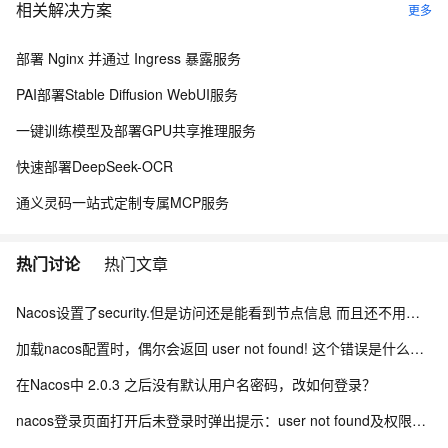
相关解决方案
oad(NacosConfigDataLoader.java:58)
更多
at
部署 Nginx 并通过 Ingress 暴露服务
org.springframework.boot.context.config.ConfigDataLoaders.lo
ad(ConfigDataLoaders.java:108)
PAI部署Stable Diffusion WebUI服务
at
一键训练模型及部署GPU共享推理服务
org.springframework.boot.context.config.ConfigDataImporter.l
oad(ConfigDataImporter.java:132)
快速部署DeepSeek-OCR
... 70 more
通义灵码一站式定制专属MCP服务
Caused by: java.nio.charset.MalformedInputException: Input
length = 1
热门讨论
热门文章
at
java.nio.charset.CoderResult.throwException(CoderResult.java:
Nacos设置了security.但是访问还是能看到节点信息 而且还不用验证身份怎么办？
281)
at
加载nacos配置时，偶尔会返回 user not found! 这个错误是什么引起的？
sun.nio.cs.StreamDecoder.implRead(StreamDecoder.java:339)
在Nacos中 2.0.3 之后没有默认用户名密码，改如何登录？
at sun.nio.cs.StreamDecoder.read(StreamDecoder.java:178)
nacos登录页面打开后未登录时弹出提示：user not found及权限认证失败怎么办？
at