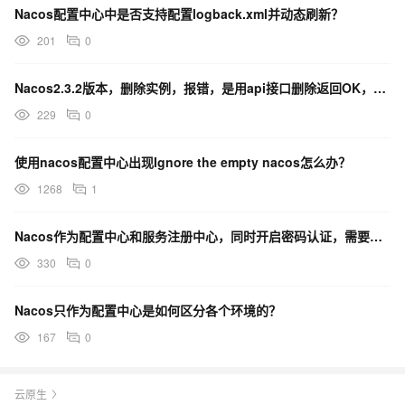
Nacos配置中心中是否支持配置logback.xml并动态刷新？
ava:156)
201
0
at
org.yaml.snakeyaml.composer.Composer.checkNode(Compose
Nacos2.3.2版本，删除实例，报错，是用api接口删除返回OK，有知道咋回事的吗？
r.java:93)
at
229
0
org.yaml.snakeyaml.constructor.BaseConstructor.checkData(B
aseConstructor.java:124)
使用nacos配置中心出现Ignore the empty nacos怎么办？
at org.yaml.snakeyaml.Yaml$1.hasNext(Yaml.java:509)
1268
1
at
org.springframework.beans.factory.config.YamlProcessor.proc
Nacos作为配置中心和服务注册中心，同时开启密码认证，需要哪些必要的配置？
ess(YamlProcessor.java:199)
330
0
at
org.springframework.beans.factory.config.YamlProcessor.proc
Nacos只作为配置中心是如何区分各个环境的？
ess(YamlProcessor.java:166)
167
0
at
org.springframework.boot.env.OriginTrackedYamlLoader.load(
OriginTrackedYamlLoader.java:88)
云原生