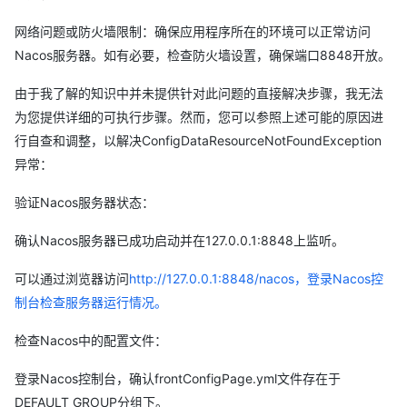
at
网络问题或防火墙限制：确保应用程序所在的环境可以正常访问
org.springframework.boot.context.config.ConfigDataEnvironme
Nacos服务器。如有必要，检查防火墙设置，确保端口8848开放。
nt.processWithProfiles(ConfigDataEnvironment.java:311)
at
由于我了解的知识中并未提供针对此问题的直接解决步骤，我无法
org.springframework.boot.context.config.ConfigDataEnvironme
为您提供详细的可执行步骤。然而，您可以参照上述可能的原因进
nt.processAndApply(ConfigDataEnvironment.java:232)
行自查和调整，以解决ConfigDataResourceNotFoundException
at
异常：
org.springframework.boot.context.config.ConfigDataEnvironme
验证Nacos服务器状态：
ntPostProcessor.postProcessEnvironment(ConfigDataEnvironm
entPostProcessor.java:102)
确认Nacos服务器已成功启动并在127.0.0.1:8848上监听。
at
org.springframework.boot.context.config.ConfigDataEnvironme
可以通过浏览器访问
http://127.0.0.1:8848/nacos，登录Nacos控
ntPostProcessor.postProcessEnvironment(ConfigDataEnvironm
制台检查服务器运行情况。
entPostProcessor.java:94)
检查Nacos中的配置文件：
at
org.springframework.boot.env.EnvironmentPostProcessorAppli
登录Nacos控制台，确认frontConfigPage.yml文件存在于
cationListener.onApplicationEnvironmentPreparedEvent(Environ
DEFAULT_GROUP分组下。