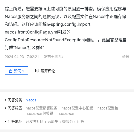
at
综上所述，您需要按照上述可能的原因逐一排查，确保应用程序与
org.springframework.context.event.SimpleApplicationEventMul
Nacos服务器之间的通信无误，以及配置文件在Nacos中正确存储
ticaster.multicastEvent(SimpleApplicationEventMulticaster.java:
和访问。这样应该能解决spring.config.import:
131)
nacos:frontConfigPage.yml引发的
Caused by: org.yaml.snakeyaml.error.YAMLException:
ConfigDataResourceNotFoundException问题。 ，此回答整理自
java.nio.charset.MalformedInputException: Input length = 1
钉群“Nacos社区群4”
at
org.yaml.snakeyaml.reader.StreamReader.update(StreamRead
2024-04-23 17:02:21
发布于黑龙江
举报
er.java:218)
赞同
1
展开评论
at
org.yaml.snakeyaml.reader.StreamReader.ensureEnoughData(S
treamReader.java:176)
at
问答分类：
Nacos
org.yaml.snakeyaml.reader.StreamReader.ensureEnoughData(S
问答标签：
nacos配置部署服务
nacos配置中心配置
nacos配置包
treamReader.java:171)
nacos war包报错
nacos war
at
问答地址：
开发者社区
>
云原生
>
微服务
>
问答
org.yaml.snakeyaml.reader.StreamReader.peek(StreamReader.j
ava:126)