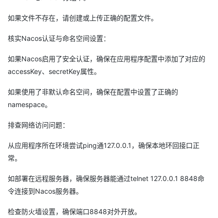
mentPostProcessorApplicationListener.java:102)
如果文件不存在，请创建或上传正确的配置文件。
at
org.springframework.boot.env.EnvironmentPostProcessorAppli
核实Nacos认证与命名空间设置：
cationListener.onApplicationEvent(EnvironmentPostProcessorA
pplicationListener.java:87)
如果Nacos启用了安全认证，确保在应用程序配置中添加了对应的
at
accessKey、secretKey属性。
org.springframework.context.event.SimpleApplicationEventMul
如果使用了非默认命名空间，确保在配置中设置了正确的
ticaster.doInvokeListener(SimpleApplicationEventMulticaster.ja
namespace。
va:176)
at
排查网络访问问题：
org.springframework.context.event.SimpleApplicationEventMul
ticaster.invokeListener(SimpleApplicationEventMulticaster.java:
从应用程序所在环境尝试ping通127.0.0.1，确保本地环回接口正
169)
常。
at
如部署在远程服务器，确保服务器能通过telnet 127.0.0.1 8848命
org.springframework.context.event.SimpleApplicationEventMul
令连接到Nacos服务器。
ticaster.multicastEvent(SimpleApplicationEventMulticaster.java:
143)
检查防火墙设置，确保端口8848对外开放。