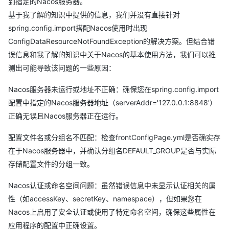
到指定的Nacos服务器。
at
基于我了解的知识中提供的信息，我们并没有直接针对
org.springframework.boot.context.config.ConfigDataResource
spring.config.import搭配Nacos使用时出现
NotFoundException.withLocation(ConfigDataResourceNotFoun
ConfigDataResourceNotFoundException的解决方案。但结合错
dException.java:97)
误信息和我了解的知识中关于Nacos的基本使用方法，我们可以推
at
测出可能导致该问题的一些原因：
org.springframework.boot.context.config.ConfigDataImporter.h
Nacos服务器未运行或地址不正确：确保您在spring.config.import
andle(ConfigDataImporter.java:150)
配置中指定的Nacos服务器地址（serverAddr='127.0.0.1:8848'）
at
正确无误且Nacos服务器正在运行。
org.springframework.boot.context.config.ConfigDataImporter.l
oad(ConfigDataImporter.java:141)
配置文件名或分组名不匹配：检查frontConfigPage.yml是否确实存
at
在于Nacos服务器中，并确认分组名DEFAULT_GROUP是否与实际
org.springframework.boot.context.config.ConfigDataImporter.r
存储配置文件的分组一致。
esolveAndLoad(ConfigDataImporter.java:87)
at
Nacos认证或命名空间问题：虽然错误信息中未显示认证相关的属
org.springframework.boot.context.config.ConfigDataEnvironme
性（如accessKey、secretKey、namespace），但如果您在
ntContributors.withProcessedImports(ConfigDataEnvironmentC
Nacos上启用了安全认证或使用了特定命名空间，确保这些属性在
ontributors.java:116)
应用程序的配置中正确设置。