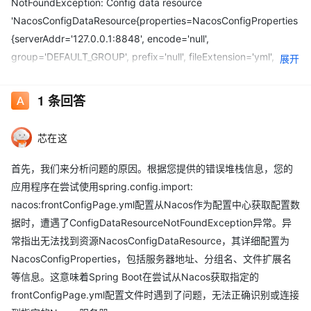
NotFoundException: Config data resource
'NacosConfigDataResource{properties=NacosConfigProperties
{serverAddr='127.0.0.1:8848', encode='null',
group='DEFAULT_GROUP', prefix='null', fileExtension='yml',
展开
timeout=3000, maxRetry='null', configLongPollTimeout='null',
configRetryTime='null', enableRemoteSyncConfig=false,
1
条回答
endpoint='null', namespace='f4028b12-63b1-4208-8907-
c4403c9d80a6', accessKey='null', secretKey='null',
芯在这
ramRoleName='null', contextPath='null', clusterName='null',
name='null'', shares=[Config{dataId='config.yml',
首先，我们来分析问题的原因。根据您提供的错误堆栈信息，您的
group='DEFAULT_GROUP', refresh=true}], extensions=null,
应用程序在尝试使用spring.config.import:
refreshEnabled=true}, optional=false, profiles=
nacos:frontConfigPage.yml配置从Nacos作为配置中心获取配置数
[Profiles@186d45d8 active = '[dev]', default = '[default]',
据时，遭遇了ConfigDataResourceNotFoundException异常。异
accepted = '[dev]'],
常指出无法找到资源NacosConfigDataResource，其详细配置为
config=NacosItemConfig{group='DEFAULT_GROUP',
NacosConfigProperties，包括服务器地址、分组名、文件扩展名
dataId='frontConfigPage.yml', suffix='yml',
等信息。这意味着Spring Boot在尝试从Nacos获取指定的
refreshEnabled=true, preference=null}}' via location
frontConfigPage.yml配置文件时遇到了问题，无法正确识别或连接
'nacos:frontConfigPage.yml' cannot be found