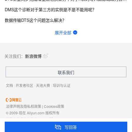
DMS这个诊断对于第三方的实例是不是不能用呢？
数据传输DTS这个问题怎么解决？
DMS有桌面版嘛？
展开全部
目标和源都相同的两个dts任务，数据会重复么？
DATAX连接5.7版本mysql数据库报错，连接8.0没问题，URL没有问题
关注我们：
新浪微博
DTS暂停任务是做什么的？
联系我们
DMS之前都是用自己账号添加人员，编辑他们的手机号，钉钉给他发个团队邀请确认的信息，现在不是这样了？
文档
|
开发者社区
|
天池大赛
|
培训与认证
法律声明及隐私权政策
|
Cookies政策
© 2009-现在 Aliyun.com 版权所有
增值电信业务经营许可证：
浙B2-20080101
域名注册服务机构许可：
浙D3-20210002
写回答