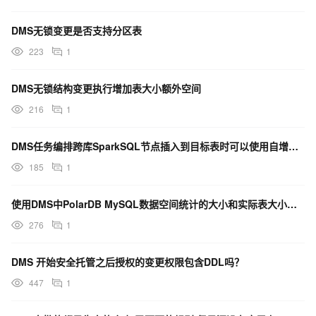
DMS无锁变更是否支持分区表
223
1
DMS无锁结构变更执行增加表大小额外空间
216
1
DMS任务编排跨库SparkSQL节点插入到目标表时可以使用自增的ID吗
185
1
使用DMS中PolarDB MySQL数据空间统计的大小和实际表大小出入很大
276
1
DMS 开始安全托管之后授权的变更权限包含DDL吗？
447
1