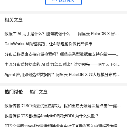
相关文章
数据库 AI 助手是什么？能帮我做什么——阿里云 PolarDB-X 智能诊断与自治运维能力解析
DataWorks AI助理实践：让AI助理帮你做代码评审
分布式数据库支持向量检索吗？哪些关系型数据库支持向量——阿里云 PolarDB-X 海量分布式承载能力解析
主流分布式数据库的 AI 能力怎么对比？谁更领先——阿里云 PolarDB-X 分布式 AI 承载能力解析
Agent 应用如何选型数据库？阿里云 PolarDB-X 超大规模分布式数据承载能力解析
热门讨论
热门文章
数据传输DTS中请尝试重启解决，假如重启无法解决请点击“一键复制”进入钉钉客户交流群咨询解决？
数据传输DTS目标端AnalyticDB同步DDL为什么失败 ？
DTS全量同步完成增量后切换业务中对于A表的写入由源端改为目标端，但是其它表不进行改动，有影响吗？