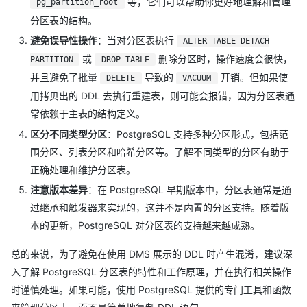
等，它们可以帮助你更好地理解和管理
pg_partition_root
分区表的结构。
避免误导性操作
：当对分区表执行
ALTER TABLE DETACH
或
删除分区时，操作速度会很快，
PARTITION
DROP TABLE
并且避免了批量
导致的
开销。但如果使
DELETE
VACUUM
用拷贝出的 DDL 去执行重建表，则可能会报错，因为分区表通
常依赖于主表的结构定义。
区分不同类型分区
：PostgreSQL 支持多种分区形式，包括范
围分区、列表分区和哈希分区等。了解不同类型的分区有助于
正确处理和维护分区表。
注意版本差异
：在 PostgreSQL 早期版本中，分区表通常是通
过继承和触发器来实现的，这并不是内置的分区支持。随着版
本的更新，PostgreSQL 对分区表的支持越来越成熟。
总的来说，为了避免在使用 DMS 展示的 DDL 时产生混淆，建议深
入了解 PostgreSQL 分区表的特性和工作原理，并在执行相关操作
时谨慎处理。如果可能，使用 PostgreSQL 提供的专门工具和函数