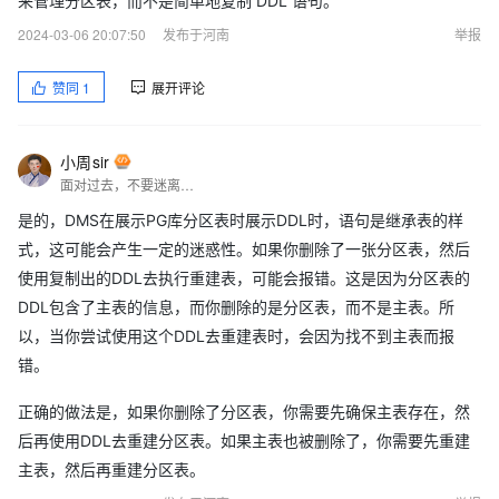
来管理分区表，而不是简单地复制 DDL 语句。
2024-03-06 20:07:50
发布于河南
举报
赞同
1
展开评论
小周sir
面对过去，不要迷离；面对未来，不必彷徨；活在今天，你只要把自己完全展示给别人看。
是的，DMS在展示PG库分区表时展示DDL时，语句是继承表的样
式，这可能会产生一定的迷惑性。如果你删除了一张分区表，然后
使用复制出的DDL去执行重建表，可能会报错。这是因为分区表的
DDL包含了主表的信息，而你删除的是分区表，而不是主表。所
以，当你尝试使用这个DDL去重建表时，会因为找不到主表而报
错。
正确的做法是，如果你删除了分区表，你需要先确保主表存在，然
后再使用DDL去重建分区表。如果主表也被删除了，你需要先重建
主表，然后再重建分区表。