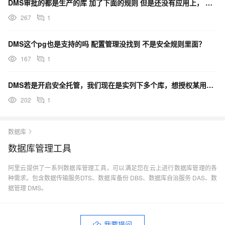
DMS审批的都是生产的库 加了下面的规则 但是还没有应用上， 有哪些地方漏设置的吗 ？
267
1
DMS这个pg也是支持的吗 配置管理没找到 不是安全规则里面？
167
1
DMS若是开启安全托管，我们现在是实列下多个库，想授权某用户指定对某库的读/写，这个怎么控制？
202
1
数据库
数据库管理工具
阿里云提供了一系列数据库管理工具，可以满足您在云上进行数据库管理的各
种需求。包含数据传输服务DTS、数据库备份 DBS、数据库自治服务 DAS、数
据管理 DMS。
我要提问