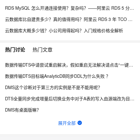
RDS MySQL 怎么开通连接使用？复杂吗？——阿里云 RDS 5 分钟上手全流程
云数据库比自建贵多少？真的值得用吗？阿里云 RDS 3 年 TCO 全面对比分析
云数据库大概多少钱？小公司用得起吗？入门规格价格全解析
热门讨论
热门文章
数据传输DTS中请尝试重启解决，假如重启无法解决请点击“一键复制”进入钉钉客户交流群咨询解决？
数据传输DTS目标端AnalyticDB同步DDL为什么失败 ？
DMS这个诊断对于第三方的实例是不是不能用呢？
DTS全量同步完成增量后切换业务中对于A表的写入由源端改为目标端，但是其它表不进行改动，有影响吗？
DMS有桌面版嘛？
数据传输DTS这个问题怎么解决？
展开全部
目标和源都相同的两个dts任务，数据会重复么？