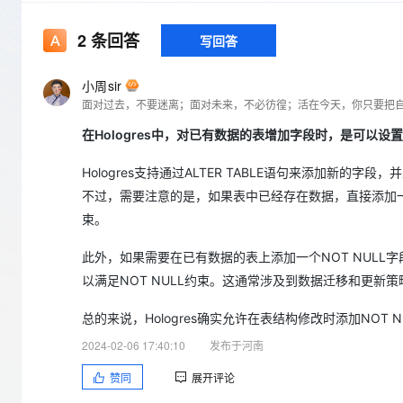
存储
天池大赛
Qwen3.7-Plus
云解析DNS
解决方案免费试用 新老
电子合同
最高领取价值200元试用
能看、能想、能动手的多模
安全
网络与CDN
2
条回答
写回答
AI 算法大赛
畅捷通
大数据开发治理平台 Data
AI 产品 免费试用
网络
安全
云开发大赛
Qwen3-VL-Plus
Tableau 订阅
小周sir
1亿+ 大模型 tokens 和 
面对过去，不要迷离；面对未来，不必彷徨；活在今天，你只要把
可观测
入门学习赛
中间件
AI空中课堂在线直播课
云防火墙
140+云产品 免费试用
在Hologres中，对已有数据的表增加字段时，是可以设置字
上云与迁云
云原生的云上边界网络安全
产品新客免费试用，最长1
数据库
生态解决方案
大模型服务
Hologres支持通过ALTER TABLE语句来添加新的
企业出海
大模型ACA认证体验
大数据计算
不过，需要注意的是，如果表中已经存在数据，直接添加一
助力企业全员 AI 认知与能
行业生态解决方案
千问AI平台-Token Plan
政企业务
束。
媒体服务
开发者生态解决方案
企业服务与云通信
此外，如果需要在已有数据的表上添加一个NOT NULL
千问AI平台-模型体验
AI 开发和 AI 应用解决
以满足NOT NULL约束。这通常涉及到数据迁移和更新
在线体验全尺寸、多种模态
域名与网站
总的来说，Hologres确实允许在表结构修改时添加NO
Happy 系列大模型
终端用户计算
2024-02-06 17:40:10
发布于河南
Serverless
赞同
展开评论
开发工具