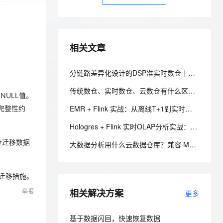
安全
我要投诉
e-1.1-I2V
Cosyvoice-V3-Flash
PolarDB
上云场景组合购
Milvus 弹性伸缩功能新增节
伴
漫剧创作，剧本、分镜、视频高效生成
100%兼容MySQL、PostgreSQL，兼容Oracle，支持集中和分布式
覆盖90%+业务场景，专享组合折扣价
点支持范围
畅自然，细节丰富
高表现力语音合成大模型，语音克隆听感自然
VPN
ernetes 版 ACK
云聚AI 严选权益
AI 原生数据库服务发布
SSL 证书
2V
Fun-ASR
相关文章
，一键激活高效办公新体验
理容器应用的 K8s 服务
精选AI产品，从模型到应用全链提效
Agent 数据网关
文戏情感细腻自然，动作戏激烈拳拳到肉，实现更强表演能力
支持中英文自由切换，具备更强的噪声鲁棒性
堡垒机
AI 用量加速计划
云原生数据库 PolarDB
分链路差异化设计的DSP准实时数仓｜钛动科技基于阿里云实时计算 Flink 版 + DLF Paimon + EMR Serverless StarRocks 的实践
防火墙
、识别商机，让客服更高效、服务更出色。
新老同享，达量后返
Agentic Database 发布
传统数仓、实时数仓、云数仓有什么区别？大厂架构师终于讲明白了
主机安全
应用
NULL值。
EMR + Flink 实战：从离线T+1到实时数仓的完整迁移路径
完整性约
千问办公
NEW
AI 应用及服务市场
Hologres + Flink 实时OLAP分析实战：从T+1报表到秒级洞察的数据平台
的智能体编程平台
一站式AI生产力平台
步迁移数据
AI 应用
大数据分析用什么云数据仓库？兼容 MySQL 的实时数仓选型
伶鹊
企业级人与Agent协作平台，接入和调度多个数字员工
智能客服平台，对话机器人、对话分析、智能外呼
大模型
据迁移措施。
大模型服务平台百炼 - 全妙
自然语言处理
应用创作平台
多模态内容创作工具，已接入 DeepSeek
举报
相关解决方案
更多
数据标注
机器学习
基于数据闪回，快速恢复数据