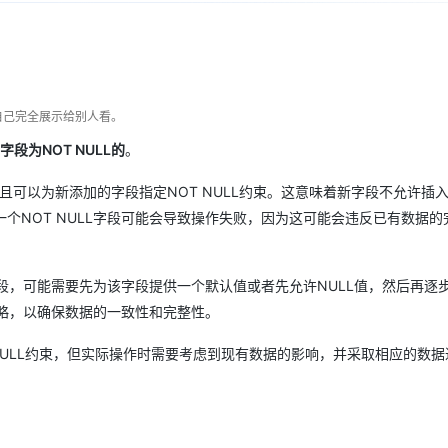
Deepseek-v4-pro
HappyHors
同享
万小智 AI 建站低至 15元/月
Qoder CN
AI 短剧/漫剧
云原生数据库 
快递物流查询
WordPress
成为服务伙
高校合作
点，立即开启云上创新
覆盖公网/内网、递归/权威、移动APP等全场景解析服务
送.CN域名，送备案服务码
基于千问大模型等，支持代码智能生成、研发智能问答
AI助力短剧
态智能体模型
旗舰 MoE 大模型，百万上下文与顶尖推理能力
图生视频，流
Ubuntu
服务生态伙伴
云工开物
企业应用
Works
Night Plan 支持 Qwen 3.8-Max
云原生大数据计算服务 MaxCompute
AI 办公
容器服务 Kub
NEW
GLM-5.2
Wan2.7-T
Red Hat
30+ 款产品免费体验
Data Agent 驱动的一站式 Data+AI 开发治理平台
夜间 5 折，Qwen/Meoo/TokenPlan 客户专享
面向分析的企业级SaaS模式云数据仓库
AI智能应用
提供一站式管
科研合作
视觉 Coding、空间感知、多模态思考等全面升级
1M上下文，专为长程任务能力而生
自己完全展示给别人看。
ERP
堂（旗舰版）
SUSE
智能客服
段为NOT NULL的
。
CRM
防护产品
2个月
自动承接线索
建站小程序
OA 办公系统
AI 应用构建
大模型原生
字段，并且可以为新添加的字段指定NOT NULL约束。这意味着新字段不允许插入
个NOT NULL字段可能会导致操作失败，因为这可能会违反已有数据的
力提升
财税管理
模板建站
Qoder
大模型服务平台百炼-应用模版
HOT
NEW
面向真实软件
个人版上线、团队版降价；千问3.8-Max首发发尝鲜
丰富多元化的应用模版和解决方案
400电话
定制建站
字段，可能需要先为该字段提供一个默认值或者先允许NULL值，然后再逐
万有无界
大模型服务平台百炼-智能体
方案
广告营销
模板小程序
策略，以确保数据的一致性和完整性。
的模型效果
灵活可视化地构建企业级 Agent
定制小程序
T NULL约束，但实际操作时需要考虑到现有数据的影响，并采取相应的数
秒悟
人工智能平台 PAI
APP 开发
云端极速 AI 
新一代 AI 视频生成模型，深度适配广告营销等场景
AI Native 的算法工程平台，一站式完成建模、训练、推理服务部署
建站系统