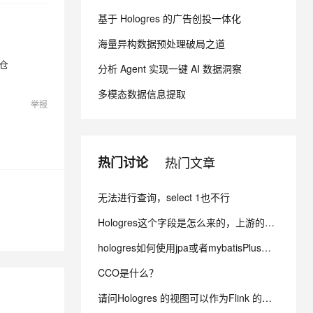
基于 Hologres 的广告创投一体化
息提取
与 AI 智能体进行实时音视频通话
海量异构数据预处理破局之道
从文本、图片、视频中提取结构化的属性信息
构建支持视频理解的 AI 音视频实时通话应用
数仓
分析 Agent 实现一键 AI 数据洞察
t.diy 一步搞定创意建站
构建大模型应用的安全防护体系
多模态数据信息提取
通过自然语言交互简化开发流程,全栈开发支持
通过阿里云安全产品对 AI 应用进行安全防护
举报
热门讨论
热门文章
无法进行查询，select 1也不行
Hologres这个字段是怎么来的，上游的字段还是新增的计算列？
hologres如何使用jpa或者mybatisPlus进行操作？
CCO是什么？
请问Hologres 的视图可以作为Flink 的维表进行join吗？