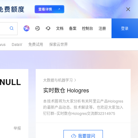
文档
备案
控制台
注册
登录
lvus
DataV
免费试用
探索云世界
验
作计划
器
AI 活动
专业服务
服务伙伴合作计划
开发者社区
加入我们
产品动态
服务平台百炼
阿里云 OPC 创新助力计划
一站式生成采购清单，支持单品或批量购买
io：打造专属 AI 语音助手
S产品伙伴计划（繁花）
峰会
CS
造的大模型服务与应用开发平台
一句话生成原生可编辑精美 PPT 文稿
AI 生产力先锋
Al MaaS 服务伙伴赋能合作
域名
博文
Careers
至高可申请百万元
Qwen3.8-Max 模型上线
开启高性价比 AI 编程新体验
弹性可伸缩的云计算服务
Qwen-Audio-3.0-Realtime 端到端实时语音角色扮演
输入一句话想法, 轻松生成专业的 PPT
先锋实践拓展 AI 生产力的边界
Token 补贴，五大权
计划
海大会
伙伴信用分合作计划
商标
问答
社会招聘
NULL
大数据与机器学习
益加速 OPC 成功
eek-V4-Pro
SS
一键部署幻兽帕鲁游戏服务器
飞天发布时刻
HOT
Open Search 向量检索版支
划
备案
电子书
校园招聘
实时数仓 Hologres
pSeek-V4-Pro
视频创作，一键激活电商全链路生产力
稳定、安全、高性价比、高性能的云存储服务
一键购买专属联机服务器，轻松开启游戏
所见，即是所愿
持视频检索 Pipeline 功能
更多支持
划
公司注册
镜像站
视频生成
语音识别与合成
本技术圈将为大家分析有关阿里云产品Hologres
专属 QwenPaw
漫剧工坊：一站式动画创作平台
AI 实训营
HOT
应用身份服务 (IDaaS)
合作伙伴培训与认证
的最新产品动态、技术解读等，也欢迎大家加入
划
上云迁移
站生成，高效打造优质广告素材
全接入的云上超级电脑
从聊天伙伴进化为能主动干活的本地数字员工
快速生产连贯的高质量长漫剧
从基础到进阶，Agent 创客手把手教你
OpenClaw 管理能力上线
钉钉群--实时数仓Hologres交流群32314975
lScope
我要反馈
e-1.1-T2V
Qwen3-TTS-Flash
查询合作伙伴
n Alibaba Cloud ISV 合作
代维服务
建企业门户网站
10 分钟搭建微信、支付宝小程序
MaxCompute MaxFrame 提
畅细腻的高质量视频
离线语音合成大模型，多语言方言自适应，低延迟高稳定
举报
创新加速
ope
登录合作伙伴管理后台
我要建议
站，无忧落地极速上线
以可视化方式快速构建移动和 PC 门户网站
国内短信简单易用，安全可靠，秒级触达，全球覆盖200+国家和地区。
高效部署网站，快速应用到小程序
供自动弹性内存功能
我要提问