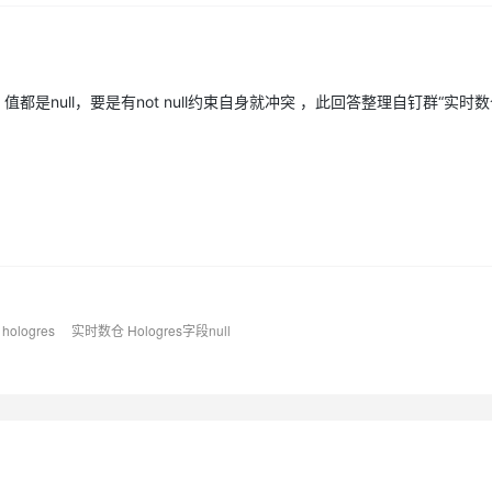
AI 应用
10分钟微调：让0.6B模型媲美235B模
多模态数据信
型
依托云原生高可用架构,实现Dify私有化部署
的列，值都是null，要是有not null约束自身就冲突 ，此回答整理自钉群“实时
用1%尺寸在特定领域达到大模型90%以上效果
一个 AI 助手
超强辅助，Bol
即刻拥有 DeepSeek-R1 满血版
在企业官网、通讯软件中为客户提供 AI 客服
多种方案随心选，轻松解锁专属 DeepSeek
l hologres
实时数仓 Hologres字段null