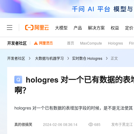
大模型
产品
解决方案
权益
定价
开发者社区
首页
MaxCompute
Hologres
Fli
大模型
产品
解决方案
权益
定价
云市场
伙伴
服务
了解阿里云
精选产品
精选解决方案
普惠上云
产品定价
精选商城
成为销售伙伴
售前咨询
为什么选择阿里云
千问AI平台
开发者社区
大数据与机器学习
实时数仓 Hologres
正文
了解云产品的定价详情
大模型服务平台百炼
千问办公，解锁你的工作
普惠上云 官方力荐
分销伙伴
在线服务
网站建设
什么是云计算
大
大模型服务与应用平台
企业级Agent产品，直接
云服务器38元/年起，超
咨询伙伴
多端小程序
技术领先
hologres 对一个已有数据的
云上成本管理
售后服务
轻量应用服务器
Agency Agents：拥
官方推荐返现计划
大模型
精选产品
精选解决方案
Salesforce 国际版订阅
稳定可靠
啊？
管理和优化成本
推荐新用户得奖励，单订单
销售伙伴合作计划
自助服务
友盟天域
安全合规
人工智能与机器学习
AI
文本生成
云数据库 RDS
HappyHorse 打造一
云工开物
无影生态合作计划
在线服务
观测云
分析师报告
高校专属算力普惠，学生认
hologres 对一个已有数据的表增加字段的时候，是不是无法使其 N
计算
互联网应用开发
Qwen3.8-Max
HOT
Salesforce On Alibaba C
工单服务
Tuya 物联网平台阿里云
研究报告与白皮书
人工智能平台 PAI
快速拥有专属 OpenClaw
大模
Consulting Partner 合
大数据
容器
智能体时代全能旗舰模型
真的很搞笑
2024-02-06 08:36:14
685
发布于黑龙江
免费试用
短信专区
一站式AI开发、训练和推
蓝凌 OA
AI 大模型销售与服务生
现代化应用