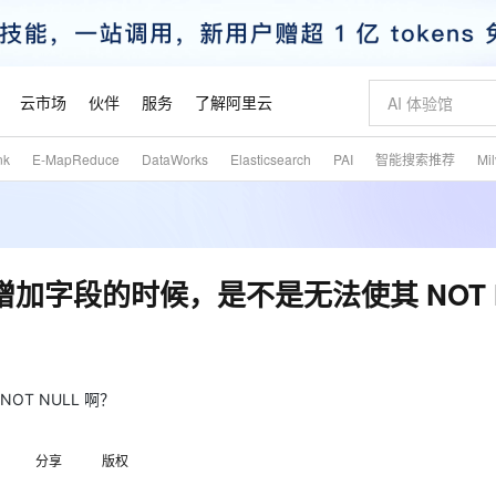
云市场
伙伴
服务
了解阿里云
nk
E-MapReduce
DataWorks
Elasticsearch
PAI
智能搜索推荐
Mi
AI 特惠
数据与 API
成为产品伙伴
企业增值服务
最佳实践
价格计算器
AI 场景体
基础软件
产品伙伴合
阿里云认证
市场活动
配置报价
大模型
自助选配和估算价格
新方式
睿译宝，AI翻译排版一步到位
智启 AI 普惠权益
产品生态集成认证中心
企业支持计划
云上春晚
域名与网站
千问官方 MaaS 平台，为开发者和 Agent 而生，新用户赠送 1 亿 + tokens 额度
Qwen Aud
AI Coding
阿里云Maa
2026 阿里云
云服务器 E
为企业打
数据集
Windows
大模型认证
模型
NEW
NEW
交付可用成果
值低价云产品抢先购
上传文档即自动完成翻译和格式还原
至高享 1亿+免费 tokens，加速 Al 应用落地
提供智能易用的域名与建站服务
智能编程，一键
安全可靠、
产品生态伙伴
专家技术服务
云上奥运之旅
弹性计算合作
阿里云中企出
手机三要素
宝塔 Linux
全部认证
表增加字段的时候，是不是无法使其 NOT 
价格优势
有专属领域专家
GLM-5.2：长任务时代开源旗舰模型
阿里云 OPC 创新助力计划
千问大模型
即刻拥有 DeepS
AI 电商营销
对象存储 O
大模型
产品生态伙伴工作台
企业增值服务台
云栖战略参考
云存储合作计
云栖大会
身份实名认证
CentOS
训练营
推动算力普惠，释放技术红利
最高返9万
多领域专家智能体,一键组建 AI 虚拟交付团队
快速构建应用程序和网站，即刻迈出上云第一步
至高百万元 Token 补贴，加速一人公司成长
多元化、高性能、安全可靠的大模型服务
真正可用的 1M 上下文,一次完成代码全链路开发
轻松解锁专属 Dee
从图文生成到
云上的中国
数据库合作计
活动全景
短信
Docker
图片和
站式影视创作平台
Hermes Agent，打造自进化智能体
Token Plan 模型订阅计划
数字证书管理服务（原SSL证书）
5 分钟轻松部署
AI 广告创作
无影云电脑
企业成长
NEW
信息公告
看见新力量
云网络合作计
OCR 文字识别
JAVA
证享300元代金券
可视化编排打通从文字构思到成片全链路闭环
全托管，含MySQL、PostgreSQL、SQL Server、MariaDB多引擎
自主进化，持久记忆，越用越聪明
Qwen3.8-Max 首发尝鲜，限时加量 10 倍，夜间低至2折
实现全站HTTPS，呈现可信的WEB访问
图文、视频一
随时随地安
OT NULL 啊？
魔搭 Mode
Kimi-K3
HappyHors
NEW
loud
服务实践
官网公告
金融模力时刻
Salesforce O
版
发票查验
全能环境
Claude Code + GStack 打造工程团队
千问办公，限时限量积分加倍
Qoder
低代码高效构
AI 建站
短信服务
型
NEW
作计划
Kimi 最新旗舰模型，长程编程与推理利器
让文字生成流
计划
分享
版权
创新中心
魔搭 ModelSc
健康状态
理服务
让AI从“聊天伙伴”进化为能干活的“数字员工”
安装技能 GStack，拥有专属 AI 工程团队
你的AI工作搭子，覆盖日常办公高频场景
面向真实软件的智能体编程平台
0 代码专业建
客户案例
天气预报查询
操作系统
态合作计划