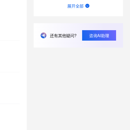
Hologres holo报日期转换超限 怎么处理?
展开全部
菜鸟的智能物流在使用Hologres之后有哪些收益？
Hologres存储是按量计费吗？
还有其他疑问?
咨询AI助理
ERROR: ALTER TABLE "DROP COLUMN" is not supported
Hologres上周五下午开始cpu使用率一直是100%，之前一直维持在25% 左右，为什么？