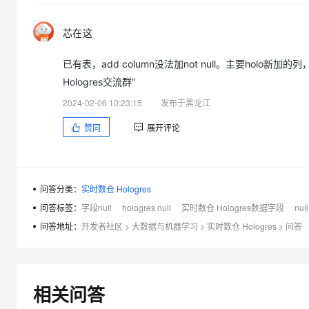
大模型解决方案
迁移与运维管理
芯在这
快速部署 Dify，高效搭建 
专有云
已有表，add column没法加not null。主要holo新加
10 分钟在聊天系统中增加
Hologres交流群”
2024-02-06 10:23:15
发布于黑龙江
赞同
展开评论
问答分类：
实时数仓 Hologres
问答标签：
字段null
hologres null
实时数仓 Hologres数据字段
nul
问答地址：
开发者社区
>
大数据与机器学习
>
实时数仓 Hologres
>
问答
相关问答