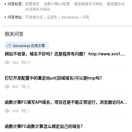
问答标签：
配置域名
函数计算fc3配置
触发器域名与网站
触发器办法
办法域名与网站
问答地址：
开发者社区
>
云原生
>
Serverless
>
问答
相关问答
Serverless 应用引擎
网站不收录，域名不好吗？还是程序有问题？ http://www.xvcf.cn但是首页和内页都不收录
334
0
钉钉开发配置中的重定向url(回域域名)可以是http吗？
805
2
函数计算FC填写API域名，项目还是不能正常运行，浏览器访问API域名提示这些，是什么意思？
319
1
函数计算FC函数计算怎么绑定自己的域名？