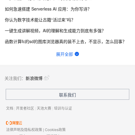
如何急速搭建 Serverless AI 应用：为你写诗？
你认为数字技术能让古籍“活过来”吗？
一键生成讲解视频，AI的理解和生成能力到底有多强？
函数计算fc的sd的图库浏览器真的装不上去，不显示，怎么回事？
请问主域名备案了，子域名还要备案吗？
展开全部
我直接抄flask例子里面的handler函数，貌似是不行的，我不知道应该怎么改这个函数才能用。
在终端怎么升级python？
关注我们：
新浪微博
函数计算，通过FC函数创建的SD，怎么改默认配置？
联系我们
函数计算资源包没降价计划吗?
文档
|
开发者社区
|
天池大赛
|
培训与认证
法律声明及隐私权政策
|
Cookies政策