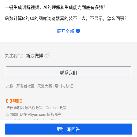
一键生成讲解视频，AI的理解和生成能力到底有多强？
函数计算fc的sd的图库浏览器真的装不上去，不显示，怎么回事？
请问主域名备案了，子域名还要备案吗？
展开全部
我直接抄flask例子里面的handler函数，貌似是不行的，我不知道应该怎么改这个函数才能用。
函数计算，通过FC函数创建的SD，怎么改默认配置？
关注我们：
新浪微博
函数计算资源包没降价计划吗?
联系我们
在终端怎么升级python？
文档
|
开发者社区
|
天池大赛
|
培训与认证
法律声明及隐私权政策
|
Cookies政策
© 2009-现在 Aliyun.com 版权所有
增值电信业务经营许可证：
浙B2-20080101
域名注册服务机构许可：
浙D3-20210002
写回答
浙公网安备 33010602009975号
浙B2-20080101-4