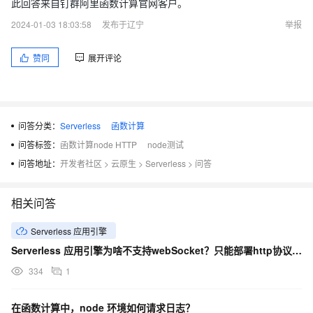
此回答来自钉群阿里函数计算官网客户。
2024-01-03 18:03:58
发布于辽宁
举报
赞同
展开评论
问答分类：
Serverless
函数计算
问答标签：
函数计算node HTTP
node测试
问答地址：
开发者社区
>
云原生
>
Serverless
>
问答
相关问答
Serverless 应用引擎
Serverless 应用引擎为啥不支持webSocket？只能部署http协议的这种无状态的服务吗
334
1
在函数计算中，node 环境如何请求日志？