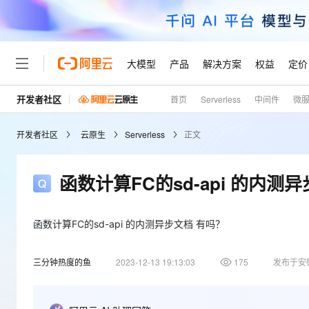
大模型
产品
解决方案
权益
定价
开发者社区
首页
Serverless
中间件
微
大模型
产品
解决方案
权益
定价
云市场
伙伴
服务
了解阿里云
精选产品
精选解决方案
普惠上云
产品定价
精选商城
成为销售伙伴
售前咨询
为什么选择阿里云
千问AI平台
开发者社区
云原生
Serverless
正文
了解云产品的定价详情
大模型服务平台百炼
睿译宝，AI翻译排版一
普惠上云 官方力荐
分销伙伴
在线服务
网站建设
什么是云计算
大
大模型服务与应用平台
上传文档即自动完成翻译和
云服务器38元/年起，超
咨询伙伴
多端小程序
技术领先
函数计算FC的sd-api 的内测
云上成本管理
售后服务
轻量应用服务器
GLM-5.2：长任务时代
官方推荐返现计划
大模型
精选产品
精选解决方案
Salesforce 国际版订阅
稳定可靠
管理和优化成本
推荐新用户得奖励，单订单
销售伙伴合作计划
自助服务
友盟天域
安全合规
人工智能与机器学习
AI
函数计算FC的sd-api 的内测异步文档 有吗？
文本生成
云数据库 RDS
Hermes Agent，打造
云工开物
无影生态合作计划
在线服务
观测云
分析师报告
自主进化，持久记忆，越用
高校专属算力普惠，学生认
计算
互联网应用开发
Qwen3.8-Max
三分钟热度的鱼
2023-12-13 19:13:03
175
发布于安
HOT
Salesforce On Alibaba C
工单服务
Tuya 物联网平台阿里云
研究报告与白皮书
人工智能平台 PAI
快速拥有专属 OpenClaw
大模
Consulting Partner 合
大数据
容器
智能体时代全能旗舰模型
免费试用
短信专区
一站式AI开发、训练和推
蓝凌 OA
AI 大模型销售与服务生
现代化应用