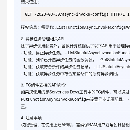
请求语法
：
大模型解决方案
迁移与运维管理
快速部署 Dify，高效搭建 
专有云
授权信息
：需要
权
fc:ListFunctionAsyncInvokeConfigs
10 分钟在聊天系统中增加
2. 异步任务管理相关API
除了异步调用配置外，函数计算还提供了以下API用于管理异
-
功能
：停止异步任务。 -
ListStatefulAsyncInvocationFunct
-
功能
：列举已开启异步任务的函数资源。 -
GetStatefulAsyn
-
功能
：获取符合条件的异步任务记录。 -
ListStatefulAsyncI
-
功能
：获取异步任务中符合某些条件的所有异步调用。
3. FC组件支持的API命令
如果您使用的是Serverless Devs工具中的FC组件，可以
来设置异步调用配置。 -
PutFunctionAsyncInvokeConfig
置。
4. 注意事项
权限管理
：在使用上述API时，需确保RAM用户或角色具备