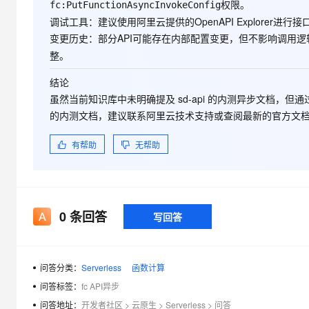
权限。
fc:PutFunctionAsyncInvokeConfig
调试工具
：建议使用阿里云提供的OpenAPI Explorer
变更历史
：部分API可能存在内部配置变更，但不影响调用逻
整。
结论
虽然当前知识库中未明确提及
sd-api
的内测异步文档，但通过
的内测文档，建议联系阿里云技术支持或查阅最新的官方文
有帮助
无帮助
0
条回答
写回答
问答分类：
Serverless
函数计算
问答标签：
fc API异步
问答地址：
开发者社区
>
云原生
>
Serverless
>
问答