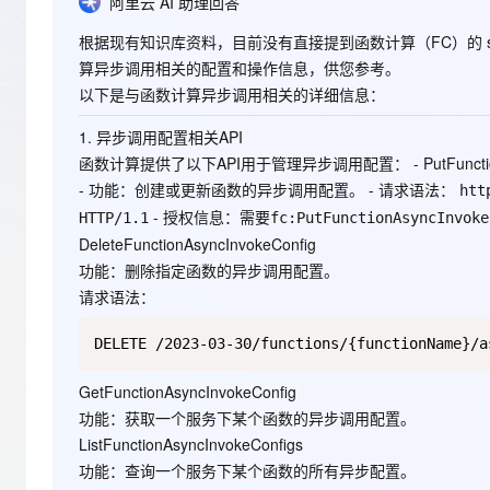
存储
天池大赛
阿里云 AI 助理回答
Qwen3.7-Plus
云解析DNS
解决方案免费试用 新老
电子合同
最高领取价值200元试用
能看、能想、能动手的多模
安全
根据现有知识库资料，目前没有直接提到函数计算（FC）的
网络与CDN
AI 算法大赛
畅捷通
算异步调用相关的配置和操作信息，供您参考。
大数据开发治理平台 Data
AI 产品 免费试用
网络
安全
云开发大赛
以下是与函数计算异步调用相关的详细信息：
Qwen3-VL-Plus
Tableau 订阅
1亿+ 大模型 tokens 和 
可观测
入门学习赛
中间件
1. 异步调用配置相关API
AI空中课堂在线直播课
云防火墙
140+云产品 免费试用
函数计算提供了以下API用于管理异步调用配置： -
PutFunct
上云与迁云
云原生的云上边界网络安全
产品新客免费试用，最长1
数据库
-
功能
：创建或更新函数的异步调用配置。 -
请求语法
：
htt
生态解决方案
大模型服务
企业出海
-
授权信息
：需要
大模型ACA认证体验
HTTP/1.1
fc:PutFunctionAsyncInvoke
大数据计算
DeleteFunctionAsyncInvokeConfig
助力企业全员 AI 认知与能
行业生态解决方案
千问AI平台-Token Plan
政企业务
媒体服务
功能
：删除指定函数的异步调用配置。
开发者生态解决方案
请求语法
：
企业服务与云通信
千问AI平台-模型体验
AI 开发和 AI 应用解决
在线体验全尺寸、多种模态
域名与网站
GetFunctionAsyncInvokeConfig
Happy 系列大模型
终端用户计算
功能
：获取一个服务下某个函数的异步调用配置。
ListFunctionAsyncInvokeConfigs
Serverless
功能
：查询一个服务下某个函数的所有异步配置。
开发工具