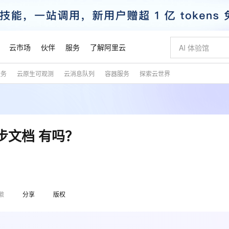
云市场
伙伴
服务
了解阿里云
服务
云原生可观测
云消息队列
容器服务
探索云世界
AI 特惠
数据与 API
成为产品伙伴
企业增值服务
最佳实践
价格计算器
AI 场景体
基础软件
产品伙伴合
阿里云认证
市场活动
配置报价
大模型
自助选配和估算价格
步到位
智启 AI 普惠权益
产品生态集成认证中心
企业支持计划
云上春晚
域名与网站
Qwen Audio：打造专属 AI 语音助手
千问官方 MaaS 平台，为开发者和 Agent 而生，新用户赠送 1 亿 + tokens 额度
一句话生成原生
AI Coding
阿里云Maa
2026 阿里云
云服务器 E
为企业打
数据集
Windows
大模型认证
模型
NEW
NEW
格式还原
值低价云产品抢先购
至高享 1亿+免费 tokens，加速 Al 应用落地
提供智能易用的域名与建站服务
Qwen-Audio-3.0-Realtime 端到端实时语音角色扮演
输入一句话想法,
智能编程，一键
安全可靠、
产品生态伙伴
专家技术服务
云上奥运之旅
弹性计算合作
阿里云中企出
手机三要素
宝塔 Linux
全部认证
异步文档 有吗？
价格优势
开源旗舰模型
即刻拥有 DeepSeek-V4-Pro
阿里云 OPC 创新助力计划
千问大模型
一键部署幻兽
AI 电商营销
对象存储 O
大模型
产品生态伙伴工作台
企业增值服务台
云栖战略参考
云存储合作计
云栖大会
身份实名认证
CentOS
训练营
推动算力普惠，释放技术红利
最高返9万
真正可用的 1M 上下文,一次完成代码全链路开发
快速构建应用程序和网站，即刻迈出上云第一步
轻松解锁专属 DeepSeek-V4-Pro
至高百万元 Token 补贴，加速一人公司成长
多元化、高性能、安全可靠的大模型服务
一键购买专属
从图文生成到
云上的中国
数据库合作计
活动全景
短信
Docker
图片和
自进化智能体
5 分钟轻松部署专属 QwenPaw
Token Plan 模型订阅计划
数字证书管理服务（原SSL证书）
高效搭建 AI
AI 广告创作
无影云电脑
企业成长
NEW
HOT
信息公告
看见新力量
云网络合作计
OCR 文字识别
JAVA
越聪明
证享300元代金券
全托管，含MySQL、PostgreSQL、SQL Server、MariaDB多引擎
Qwen3.8-Max 首发尝鲜，限时加量 10 倍，夜间低至2折
实现全站 HTTPS，呈现可信的 Web 访问
从聊天伙伴进化为能主动干活的本地数字员工
图文、视频一
随时随地安
魔搭 Mode
Kimi-K3
HappyHors
徽
分享
版权
NEW
loud
服务实践
官网公告
金融模力时刻
Salesforce O
版
发票查验
全能环境
Claude Code + GStack 打造工程团队
千问办公，限时限量积分加倍
Qoder
低代码高效构
AI 建站
短信服务
型
NEW
作计划
Kimi 最新旗舰模型，长程编程与推理利器
让文字生成流
计划
创新中心
魔搭 ModelSc
健康状态
理服务
让AI从“聊天伙伴”进化为能干活的“数字员工”
安装技能 GStack，拥有专属 AI 工程团队
你的AI工作搭子，覆盖日常办公高频场景
面向真实软件的智能体编程平台
0 代码专业建
客户案例
天气预报查询
操作系统
态合作计划