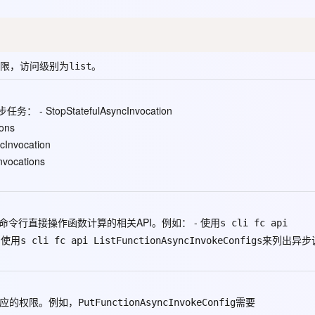
AI 应用
10分钟微调：让0.6B模型媲美235B模
多模态数据信
型
依托云原生高可用架构,实现Dify私有化部署
限，访问级别为
。
list
用1%尺寸在特定领域达到大模型90%以上效果
一个 AI 助手
超强辅助，Bol
即刻拥有 DeepSeek-R1 满血版
在企业官网、通讯软件中为客户提供 AI 客服
步任务： -
StopStatefulAsyncInvocation
多种方案随心选，轻松解锁专属 DeepSeek
ions
cInvocation
nvocations
通过命令行直接操作函数计算的相关API。例如： - 使用
s cli fc api
 使用
来列出异步
s cli fc api ListFunctionAsyncInvokeConfigs
相应的权限。例如，
需要
PutFunctionAsyncInvokeConfig