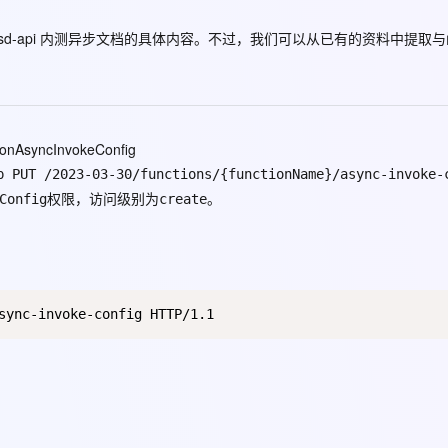
Deepseek-v4-pro
HappyHors
同享
万小智 AI 建站低至 15元/月
Qoder CN
AI 短剧/漫剧
云原生数据库 
快递物流查询
WordPress
成为服务伙
高校合作
点，立即开启云上创新
覆盖公网/内网、递归/权威、移动APP等全场景解析服务
送.CN域名，送备案服务码
基于千问大模型等，支持代码智能生成、研发智能问答
AI助力短剧
态智能体模型
旗舰 MoE 大模型，百万上下文与顶尖推理能力
图生视频，流
sd-api
内测异步文档的具体内容。不过，我们可以从已有的资料中提取与
Ubuntu
服务生态伙伴
云工开物
企业应用
Works
Night Plan 支持 Qwen 3.8-Max
云原生大数据计算服务 MaxCompute
AI 办公
容器服务 Kub
NEW
GLM-5.2
Wan2.7-T
Red Hat
30+ 款产品免费体验
Data Agent 驱动的一站式 Data+AI 开发治理平台
夜间 5 折，Qwen/Meoo/TokenPlan 客户专享
面向分析的企业级SaaS模式云数据仓库
AI智能应用
提供一站式管
科研合作
视觉 Coding、空间感知、多模态思考等全面升级
1M上下文，专为长程任务能力而生
ERP
堂（旗舰版）
SUSE
智能客服
ionAsyncInvokeConfig
CRM
防护产品
2个月
自动承接线索
p PUT /2023-03-30/functions/{functionName}/async-invoke-
建站小程序
OA 办公系统
AI 应用构建
大模型原生
权限，访问级别为
。
Config
create
力提升
财税管理
模板建站
Qoder
大模型服务平台百炼-应用模版
HOT
NEW
面向真实软件
个人版上线、团队版降价；千问3.8-Max首发发尝鲜
丰富多元化的应用模版和解决方案
400电话
定制建站
万有无界
大模型服务平台百炼-智能体
方案
广告营销
模板小程序
的模型效果
灵活可视化地构建企业级 Agent
定制小程序
秒悟
人工智能平台 PAI
APP 开发
云端极速 AI 
新一代 AI 视频生成模型，深度适配广告营销等场景
AI Native 的算法工程平台，一站式完成建模、训练、推理服务部署
建站系统