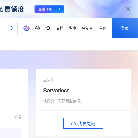
文档
备案
控制台
注册
登录
验
作计划
器
AI 活动
专业服务
服务伙伴合作计划
开发者社区
加入我们
产品动态
服务平台百炼
阿里云 OPC 创新助力计划
一站式生成采购清单，支持单品或批量购买
可编辑精美 PPT 文稿
S产品伙伴计划（繁花）
峰会
CS
造的大模型服务与应用开发平台
Agency Agents：拥有专属领域专家
AI 生产力先锋
Al MaaS 服务伙伴赋能合作
域名
博文
Careers
PolarDB Agentic Database
至高可申请百万元
 轻松生成专业的 PPT
开启高性价比 AI 编程新体验
弹性可伸缩的云计算服务
先锋实践拓展 AI 生产力的边界
发布
多领域专家智能体,一键组建 AI 虚拟交付团队
Token 补贴，五大权
计划
海大会
伙伴信用分合作计划
商标
问答
社会招聘
云原生
益加速 OPC 成功
帕鲁游戏服务器
SS
HappyHorse 打造一站式影视创作平台
飞天发布时刻
HOT
秒悟 Meoo CLI 支持一键部
划
备案
电子书
校园招聘
Serverless
联机服务器，轻松开启游戏
视频创作，一键激活电商全链路生产力
稳定、安全、高性价比、高性能的云存储服务
所见，即是所愿
署项目至阿里云账号
可视化编排打通从文字构思到成片全链路闭环
更多支持
划
公司注册
镜像站
视频生成
语音识别与合成
快速交付实现商业价值。
 智能体与工作流应用
漫剧工坊：一站式动画创作平台
AI 实训营
Flink OSS 支持
合作伙伴培训与认证
划
上云迁移
站生成，高效打造优质广告素材
全接入的云上超级电脑
通过阿里云百炼高效搭建AI应用,助力高效开发
快速生产连贯的高质量长漫剧
从基础到进阶，Agent 创客手把手教你
AssumeRole 角色自定义
lScope
我要反馈
e-1.1-T2V
Qwen3-TTS-Flash
举报
查询合作伙伴
n Alibaba Cloud ISV 合作
代维服务
建企业门户网站
10 分钟搭建微信、支付宝小程序
我要提问
百炼 Qwen3.7-Flash 系列模
畅细腻的高质量视频
离线语音合成大模型，多语言方言自适应，低延迟高稳定
创新加速
ope
登录合作伙伴管理后台
我要建议
站，无忧落地极速上线
以可视化方式快速构建移动和 PC 门户网站
国内短信简单易用，安全可靠，秒级触达，全球覆盖200+国家和地区。
高效部署网站，快速应用到小程序
型发布