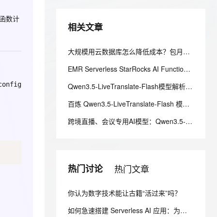
安全
我要投诉
e-1.1-I2V
Cosyvoice-V3-Flash
PolarDB
上云场景组合购
伴
Qoder CN V1.7.0 发布
漫剧创作，剧本、分镜、视频高效生成
100%兼容MySQL、PostgreSQL，兼容Oracle，支持集中和分布式
覆盖90%+业务场景，专享组合折扣价
畅自然，细节丰富
高表现力语音合成大模型，语音克隆听感自然
函数计
VPN
相关文章
ernetes 版 ACK
云聚AI 严选权益
云安全中心 AI BAS 智能自动
SSL 证书
2V
Fun-ASR
，一键激活高效办公新体验
理容器应用的 K8s 服务
精选AI产品，从模型到应用全链提效
化模拟渗透攻击产品发布
大规模用云数据库怎么降低成本？包月和按量付费哪个划算？
文戏情感细腻自然，动作戏激烈拳拳到肉，实现更强表演能力
支持中英文自由切换，具备更强的噪声鲁棒性
堡垒机
AI 用量加速计划
DataWorks ChatBI 会话支持
EMR Serverless StarRocks AI Function构建智能驾驶训练数据管理平台
防火墙
、识别商机，让客服更高效、服务更出色。
新老同享，达量后返
上传临时文件分析
config
Qwen3.5-LiveTranslate-Flash模型解析：视觉增强同传功能、定价标准、百万免费 Token 领取教程
主机安全
应用
百炼 Qwen3.5-LiveTranslate-Flash 模型手册：延迟 / 语种 / 计费与免费体验入口说明
千问办公
NEW
AI 应用及服务市场
跨境直播、会议专用AI模型：Qwen3.5-LiveTranslate-Flash 能力参数、Token 定价、免费试用教程
的智能体编程平台
一站式AI生产力平台
AI 应用
伶鹊
企业级人与Agent协作平台，接入和调度多个数字员工
智能客服平台，对话机器人、对话分析、智能外呼
大模型
热门讨论
热门文章
大模型服务平台百炼 - 全妙
自然语言处理
应用创作平台
多模态内容创作工具，已接入 DeepSeek
数据标注
你认为数字技术能让古籍“活过来”吗？
机器学习
如何急速搭建 Serverless AI 应用：为你写诗？