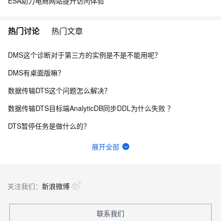
ESA助力电商网站提升访问体验
热门讨论
热门文章
DMS这个诊断对于第三方的实例是不是不能用呢？
DMS有桌面版嘛？
数据传输DTS这个问题怎么解决？
数据传输DTS目标端AnalyticDB同步DDL为什么失败 ？
DTS暂停任务是做什么的？
数据传输DTS这个咋回事?
展开全部
DMS之前都是用自己账号添加人员，编辑他们的手机号，钉钉给他发个团队邀请确认的信息，现在不是这样了？
DMS历史数据清理如果配置了过滤条件，那么保留时长如何配置？
关注我们：
新浪微博
dms登录redis实例时报错？
联系我们
请问DMS数据追踪功能是否支持OceanBase Mysql？